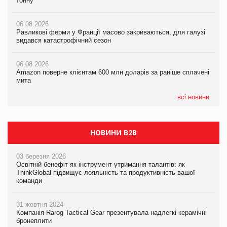
тонну
Російська атака 5 серпня стала одним із наймасштабніших
видався катастрофічний сезон
ударів по українському бізнесу за час повномасштабної війни
06.08.2026
06.08.2026
Равликові ферми у Франції масово закриваються, для галузі
05.08.2026
Amazon поверне клієнтам 600 млн доларів за раніше сплачені
видався катастрофічний сезон
Смачне поповнення дитячого меню: у VARUS з’явилися
мита
новинки від ТМ ТОКЕРИ
06.08.2026
05.08.2026
Amazon поверне клієнтам 600 млн доларів за раніше сплачені
05.08.2026
У Євросоюзі набули чинності нові правила щодо штучного
мита
Сергій Лісунов про заморожені хлібобулочні вироби на
інтелекту
PrivateLabel&FMCG Master 2026
всі новини
НОВИНИ B2B
03 березня 2026
Освітній бенефіт як інструмент утримання талантів: як
ThinkGlobal підвищує лояльність та продуктивність вашої
команди
31 жовтня 2024
Компанія Rarog Tactical Gear презентувала надлегкі керамічні
бронеплити