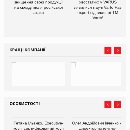
знищення своєї продукції
хвостатих: у VARUS
на складі після російської
з’явилися паучі Varto Paw
атаки
expert від власної ТМ
Varto!
КРАЩІ КОМПАНІЇ
ОСОБИСТОСТІ
,
Тетяна Ільєнко, Executive-
Олег Андрійович Івченко —
ОВ
коуч, сертифікований коуч
директор патентно-