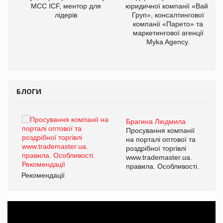
МСС ICF, ментор для
юридичної компанії «Вайз
лідерів
Груп», консалтингової
компанії «Парето» та
маркетингової агенції
Myka Agency.
БЛОГИ
Брагина Людмила
ї
Просування компанії
а
на порталі оптової та
роздрібної торгівлі
www.trademaster.ua.
і.
правила. Особливості.
Рекомендації
Ре