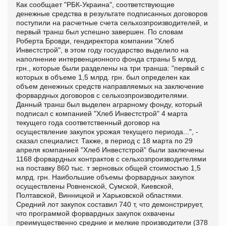
Как сообщает "
РБК-Украина", соответствующие
денежные средства в результате подписанных договоров
поступили на расчетные счета сельхозпроизводителей, и
первый транш был успешно завершен. По словам
Роберта Бровди, гендиректора компании "Хлеб
Инвестстрой", в этом году государство выделило на
наполнение интервенционного фонда страны 5 млрд.
грн., которые были разделены на три транша: "первый с
которых в объеме 1,5 млрд. грн. был определен как
объем денежных средств направляемых на заключение
форвардных договоров с сельхозпроизводителями.
Данный транш был выделен аграрному фонду, который
подписал с компанией "Хлеб Инвестстрой" 4 марта
текущего года соответственный договор на
осуществление закупок урожая текущего периода...", -
сказал специалист. Также, в период с 18 марта по 29
апреля компанией "Хлеб Инвестстрой" были заключены
1168 форвардных контрактов с сельхозпроизводителями
на поставку 860 тыс. т зерновых общей стоимостью 1,5
млрд. грн. Наибольшие объемы форвардных закупок
осуществлены Ровненской, Сумской, Киевской,
Полтавской, Винницкой и Харьковской областями.
Средний лот закупок составил 740 т, что демонстрирует,
что программой форвардных закупок охвачены
преимущественно средние и мелкие производители (378