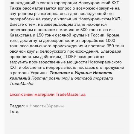
на входящий в состав корпорации Новоукраинский КХП.
Также рассматривается вопрос о возможной закупке на
внутреннем рынке зерна овса для последующей его
переработки на крупу и хлопья на Новоукраинском КХП.
Вместе с тем, на завершающем этапе находятся
переговоры о поставке в мае-июне 500 тонн овса из
Казахстана и 150 тонн овсяной крупы из России. Кроме
того, достигнуты договоренности о переработке 1000
тонн овса польського происхождения и поставке 350 тонн
овсяной крупы белорусского происхождения. Благодаря
предпринятым действиям, ГПЗКУ намеревается
загрузить производственные мощности Новоукраинского
КХП и обеспечить непрерывность поставок его продукции
в регионы Украины.
Торговля в Украине
Новости
компаний
Портал розничной и оптовой торговли
TradeMaster
Ексклюзивні матеріали TradeMaster.ua
Раздел:
>
Новости Украины
Теги: