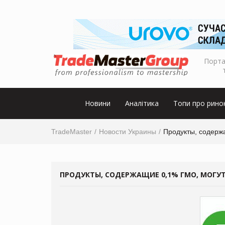
Порта
Новини
Аналітика
Топи про рино
TradeMaster
Новости Украины
Продукты, содерж
ПРОДУКТЫ, СОДЕРЖАЩИЕ 0,1% ГМО, МОГУ