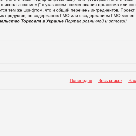
го использованием)" с указанием наименования организма или сно
тся тем же шрифтом, что и общий перечень ингредиентов. Проект
ых продуктов, не содержащих ГМО или с содержанием ГМО менее 
тельство
Торговля в Украине
Портал розничной и оптовой
Попередня
Весь список
Нас