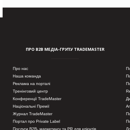
ПРО В2В МЕДІА-ГРУПУ TRADEMASTER
Про нас
П
Наша команда
П
Реклама на порталі
По
Тренінговий центр
Re
Конференції TradeMaster
Д
Національні Премії
А
Журнал TradeMaster
П
Портал про Private Label
П
Послуги В2В- маркетингу та PR для клієнтів
Ло