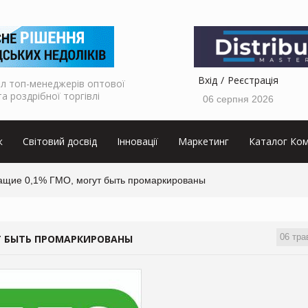
Вхід
Реєстрація
л топ-менеджерів оптової
та роздрібної торгівлі
06 серпня 2026
к
Світовий досвід
Інновації
Маркетинг
Каталог Ком
ащие 0,1% ГМО, могут быть промаркированы
06 тра
Т БЫТЬ ПРОМАРКИРОВАНЫ