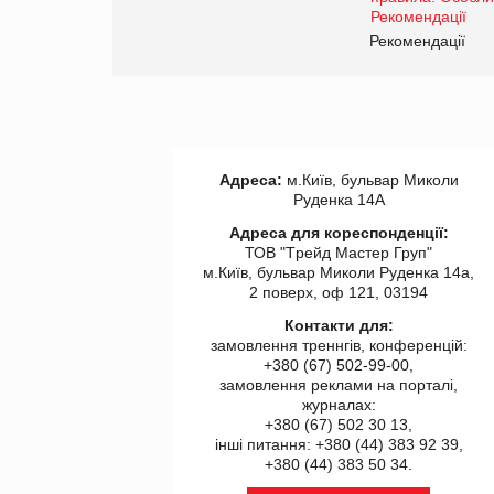
www.trademaster.ua.
правила. Особливості.
ії
Рекомендації
Адреса:
м.Київ, бульвар Миколи
Руденка 14А
Адреса для кореспонденції:
ТОВ "Tрейд Мастер Груп"
м.Київ, бульвар Миколи Руденка 14а,
2 поверх, оф 121, 03194
Контакти для:
замовлення треннгів, конференцій:
+380 (67) 502-99-00,
замовлення реклами на порталі,
журналах:
+380 (67) 502 30 13,
інші питання: +380 (44) 383 92 39,
+380 (44) 383 50 34.