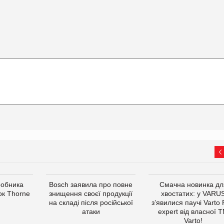
робника
Bosch заявила про повне
Смачна новинка дл
ок Thorne
знищення своєї продукції
хвостатих: у VARU
на складі після російської
з’явилися паучі Varto
атаки
expert від власної 
Varto!