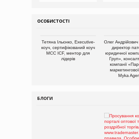
ОСОБИСТОСТІ
арас Ігорович,
Тетяна Ільєнко, Executive-
Олег Андрійович
иробництва ТОВ
коуч, сертифікований коуч
директор пат
Герчак"
МСС ICF, ментор для
юридичної компа
лідерів
Груп», консал
компанії «Пар
маркетингової
Myka Agen
БЛОГИ
Брагина Людмила
Просування компанії на
порталі оптової та
роздрібної торгівлі