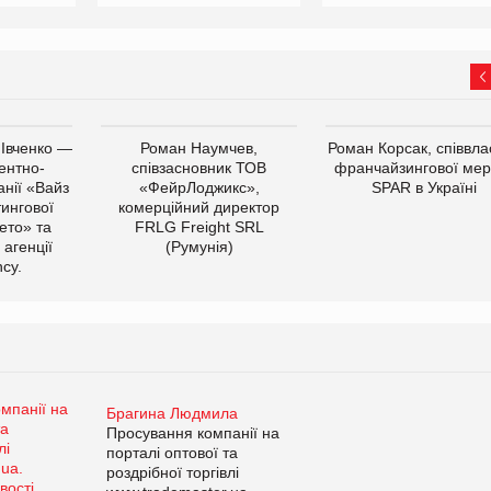
 Івченко —
Роман Наумчев,
Роман Корсак, співвла
ентно-
співзасновник ТОВ
франчайзингової мер
нії «Вайз
«ФейрЛоджикс»,
SPAR в Україні
тингової
комерційний директор
ето» та
FRLG Freight SRL
 агенції
(Румунія)
cy.
Брагина Людмила
Просування компанії на
порталі оптової та
роздрібної торгівлі