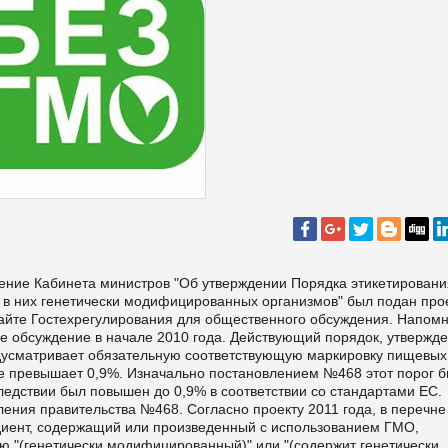
ение Кабинета министров "Об утверждении Порядка этикетировани
 в них генетически модифицированных организмов" был подан про
сайте Гостехрегулирования для общественного обсуждения. Напом
е обсуждение в начале 2010 года. Действующий порядок, утвержд
дусматривает обязательную соответствующую маркировку пищевых
ье превышает 0,9%. Изначально постановлением №468 этот порог 
ледствии был повышен до 0,9% в соответствии со стандартами ЕС.
ения правительства №468. Согласно проекту 2011 года, в перечне
диент, содержащий или произведенный с использованием ГМО,
ю "(генетически модифицированный)" или "(содержит генетически