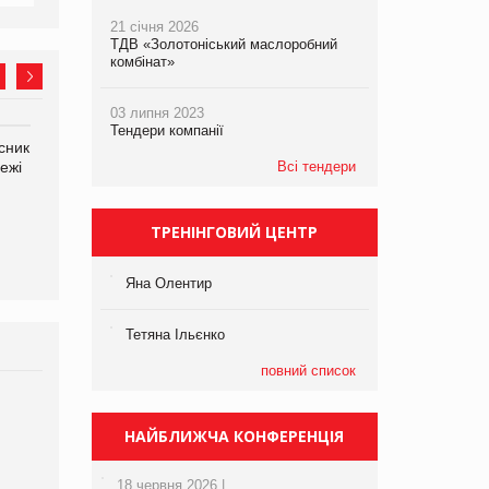
21 січня 2026
ТДВ «Золотоніський маслоробний
комбінат»
03 липня 2023
Тендери компанії
сник
Олексій Логачов-Михайлов
Яна Сараніна, директор
ежі
Файно маркет Директор
Всі тендери
компанії «УкраМарин»
департаменту з
виробництва
ТРЕНІНГОВИЙ ЦЕНТР
Яна Олентир
Тетяна Ільєнко
повний список
Брагина Людмила
Просування компанії на
НАЙБЛИЖЧА КОНФЕРЕНЦІЯ
порталі оптової та
роздрібної торгівлі
18 червня 2026 |