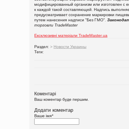
модифицированный организм или изготовлен с е
к каждой такой составляющей. Надпись выполняе
предусматривает сохранение маркировки пищев
путем нанесения надписи "Без ГМО".
Законода
торговли TradeMaster
Ексклюзивні матеріали TradeMaster.ua
Раздел:
>
Новости Украины
Теги:
Коментарі
Ваш коментар буде першим.
Додати коментар
Ваше імя
*