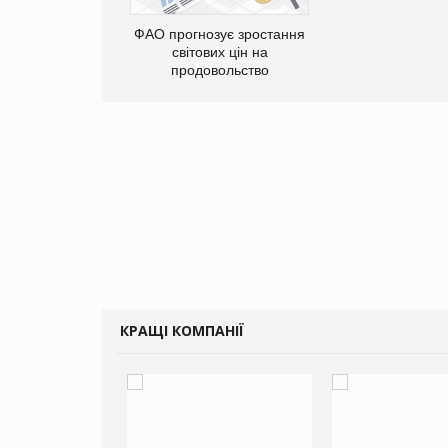
 поповнення
меню: у VARUS
ФАО прогнозує зростання
 новинки від ТМ
світових цін на
ОКЕРИ
продовольство
КРАЩІ КОМПАНІЇ