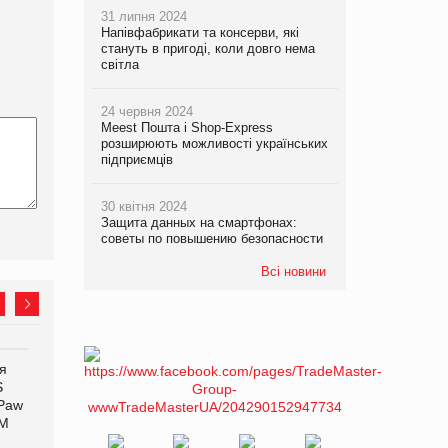
31 липня 2024
Напівфабрикати та консерви, які
стануть в пригоді, коли довго нема
світла
24 червня 2024
Meest Пошта і Shop-Express
розширюють можливості українських
підприємців
30 квітня 2024
Защита данных на смартфонах:
советы по повышению безопасности
Всі новини
я
Ціна на какао-боби
Равликові ферми у Франції
S
вперше за півроку
масово закриваються, для
 Paw
перевищила $5000 за
галузі видався
ТМ
тонну
катастрофічний сезон