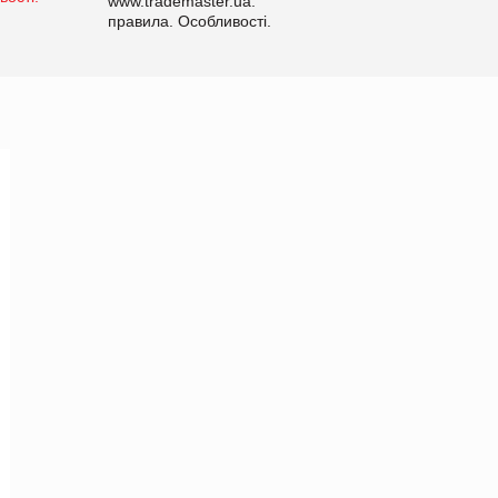
www.trademaster.ua.
правила. Особливості.
Рекомендації