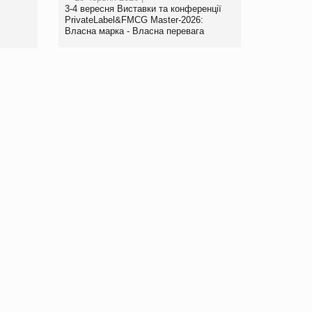
www.trademaster.ua.
3-4 вересня Виставки та конференції
правила. Особливості.
PrivateLabel&FMCG Master-2026:
Власна марка - Власна перевага