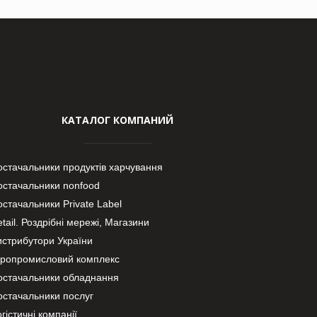
КАТАЛОГ КОМПАНИЙ
остачальники продуктів харчування
остачальники nonfood
стачальники Private Label
tail. Роздрібні мережі, Магазини
истрибутори України
гропромисловий комплекс
остачальники обладнання
остачальники послуг
гістичні компанії