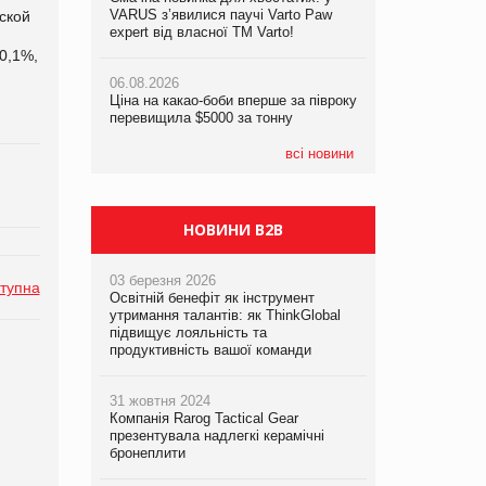
VARUS з’явилися паучі Varto Paw
перевищила $5000 за тонну
ской
expert від власної ТМ Varto!
05.08.2026
0,1%,
06.08.2026
Смачне поповнення дитячого меню:
06.08.2026
Равликові ферми у Франції масово
у VARUS з’явилися новинки від ТМ
Ціна на какао-боби вперше за півроку
закриваються, для галузі видався
ТОКЕРИ
перевищила $5000 за тонну
катастрофічний сезон
05.08.2026
всі новини
Сергій Лісунов про заморожені
хлібобулочні вироби на
PrivateLabel&FMCG Master 2026
НОВИНИ B2B
03 березня 2026
тупна
Освітній бенефіт як інструмент
утримання талантів: як ThinkGlobal
підвищує лояльність та
продуктивність вашої команди
31 жовтня 2024
Компанія Rarog Tactical Gear
презентувала надлегкі керамічні
бронеплити