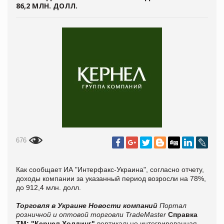
86,2 МЛН. ДОЛЛ.
676
Как сообщает ИА
"Интерфакс-Украина", согласно отчету,
доходы компании за указанный период возросли на 78%,
до 912,4 млн. долл.
Торговля в Украине
Новости компаний
Портал
розничной и оптовой торговли TradeMaster
Справка
ТМ:
"Кернел Холдинг"
вертикально интегрированная