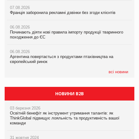
формату convenience store КОЛО: об’єднана компанія
07.08.2026
07.08.2026
налічуватиме 374 магазини
Франція заборонила рекламні дзвінки без згоди клієнтів
Франція заборонила рекламні дзвінки без згоди клієнтів
05.08.2026
06.08.2026
06.08.2026
Російська атака 5 серпня стала одним із наймасштабніших
Починають діяти нові правила імпорту продукції тваринного
Починають діяти нові правила імпорту продукції тваринного
ударів по українському бізнесу за час повномасштабної війни
походження до ЄС
походження до ЄС
05.08.2026
06.08.2026
06.08.2026
Смачне поповнення дитячого меню: у VARUS з’явилися
Аргентина повертається з продуктами птахівництва на
Аргентина повертається з продуктами птахівництва на
новинки від ТМ ТОКЕРИ
європейський ринок
європейський ринок
05.08.2026
всі новини
Сергій Лісунов про заморожені хлібобулочні вироби на
PrivateLabel&FMCG Master 2026
НОВИНИ B2B
03 березня 2026
Освітній бенефіт як інструмент утримання талантів: як
ThinkGlobal підвищує лояльність та продуктивність вашої
команди
31 жовтня 2024