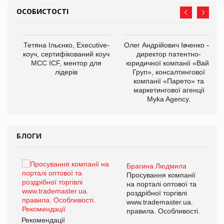
ОСОБИСТОСТІ
,
Тетяна Ільєнко, Executive-
Олег Андрійович Івченко —
ОВ
коуч, сертифікований коуч
директор патентно-
МСС ICF, ментор для
юридичної компанії «Вайз
лідерів
Груп», консалтингової
компанії «Парето» та
маркетингової агенції
Myka Agency.
БЛОГИ
Брагина Людмила
ї
Просування компанії
а
на порталі оптової та
роздрібної торгівлі
www.trademaster.ua.
і.
правила. Особливості.
Рекомендації
Ре