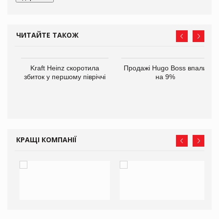
ЧИТАЙТЕ ТАКОЖ
ам
Kraft Heinz скоротила
Продажі Hugo Boss впали
іше
збиток у першому півріччі
на 9%
КРАЩІ КОМПАНІЇ