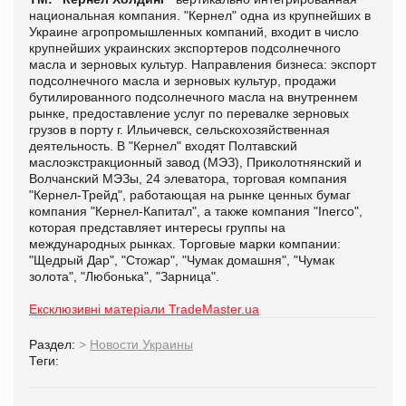
национальная компания. "Кернел" одна из крупнейших в
Украине агропромышленных компаний, входит в число
крупнейших украинских экспортеров подсолнечного
масла и зерновых культур. Направления бизнеса: экспорт
подсолнечного масла и зерновых культур, продажи
бутилированного подсолнечного масла на внутреннем
рынке, предоставление услуг по перевалке зерновых
грузов в порту г. Ильичевск, сельскохозяйственная
деятельность. В "Кернел" входят Полтавский
маслоэкстракционный завод (МЭЗ), Приколотнянский и
Волчанский МЭЗы, 24 элеватора, торговая компания
"Кернел-Трейд", работающая на рынке ценных бумаг
компания "Кернел-Капитал", а также компания "Inerco",
которая представляет интересы группы на
международных рынках. Торговые марки компании:
"Щедрый Дар", "Стожар", "Чумак домашня", "Чумак
золота", "Любонька", "Зарница".
Ексклюзивні матеріали TradeMaster.ua
Раздел:
>
Новости Украины
Теги: