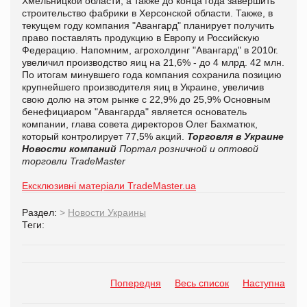
Хмельницкой области, а также до конца года завершить
строительство фабрики в Херсонской области. Также, в
текущем году компания "Авангард" планирует получить
право поставлять продукцию в Европу и Российскую
Федерацию. Напомним, агрохолдинг "Авангард" в 2010г.
увеличил производство яиц на 21,6% - до 4 млрд. 42 млн.
По итогам минувшего года компания сохранила позицию
крупнейшего производителя яиц в Украине, увеличив
свою долю на этом рынке с 22,9% до 25,9% Основным
бенефициаром "Авангарда" является основатель
компании, глава совета директоров Олег Бахматюк,
который контролирует 77,5% акций.
Торговля в Украине
Новости компаний
Портал розничной и оптовой
торговли TradeMaster
Ексклюзивні матеріали TradeMaster.ua
Раздел:
>
Новости Украины
Теги:
Попередня
Весь список
Наступна