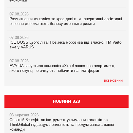
економіки
ICE BOSS цього літа! Новинка морозива від власної ТМ Varto
економіки
вже у VARUS
07.08.2026
07.08.2026
Розмитнення «з коліс» та крос-докінг: як оперативні логістичні
07.08.2026
Kraft Heinz скоротила збиток у першому півріччі
рішення допомагають бізнесу зменшити ризики
EVA.UA запустила кампанію «Хто б знав» про асортимент,
якого покупці не очікують побачити на платформі
07.08.2026
07.08.2026
Продажі Hugo Boss впали на 9%
ICE BOSS цього літа! Новинка морозива від власної ТМ Varto
06.08.2026
вже у VARUS
Смачна новинка для хвостатих: у VARUS з’явилися паучі
07.08.2026
Varto Paw expert від власної ТМ Varto!
Франція заборонила рекламні дзвінки без згоди клієнтів
07.08.2026
EVA.UA запустила кампанію «Хто б знав» про асортимент,
05.08.2026
якого покупці не очікують побачити на платформі
Мережа супермаркетів VARUS купує мережу магазинів
формату convenience store КОЛО: об’єднана компанія
налічуватиме 374 магазини
всі новини
НОВИНИ B2B
03 березня 2026
Освітній бенефіт як інструмент утримання талантів: як
ThinkGlobal підвищує лояльність та продуктивність вашої
команди