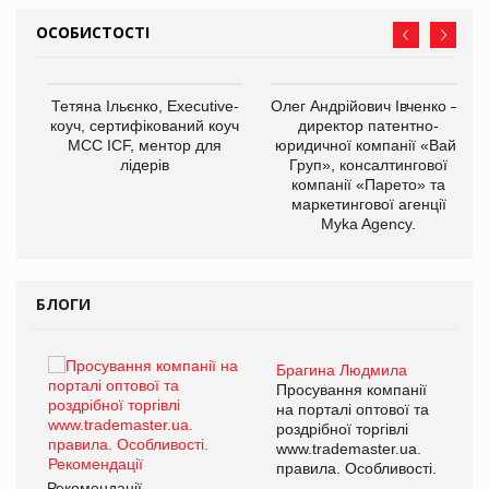
ОСОБИСТОСТІ
,
Тетяна Ільєнко, Executive-
Олег Андрійович Івченко —
ОВ
коуч, сертифікований коуч
директор патентно-
МСС ICF, ментор для
юридичної компанії «Вайз
лідерів
Груп», консалтингової
компанії «Парето» та
маркетингової агенції
Myka Agency.
БЛОГИ
Брагина Людмила
ї
Просування компанії
а
на порталі оптової та
роздрібної торгівлі
www.trademaster.ua.
і.
правила. Особливості.
Рекомендації
Ре