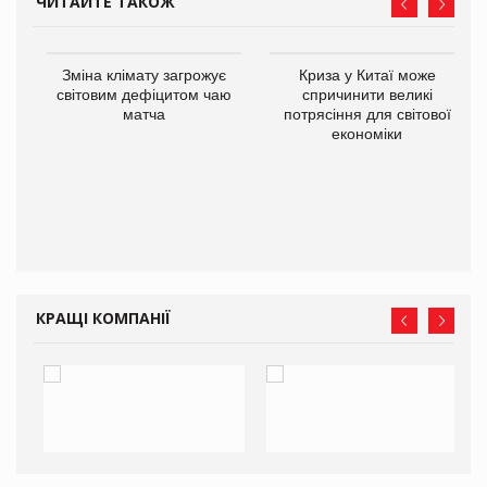
ЧИТАЙТЕ ТАКОЖ
Зміна клімату загрожує
Криза у Китаї може
ne
світовим дефіцитом чаю
спричинити великі
матча
потрясіння для світової
економіки
КРАЩІ КОМПАНІЇ