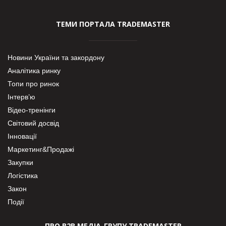
ТЕМИ ПОРТАЛА TRADEMASTER
Новини України та закордону
Аналітика ринку
Топи про ринок
Інтерв’ю
Відео-тренінги
Світовий досвід
Інновації
Маркетинг&Продажі
Закупки
Логістика
Закон
Події
ПРО В2В МЕДІА-ГРУПУ TRADEMASTER