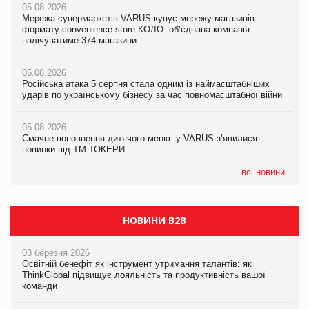
05.08.2026
05.08.2026
Мережа супермаркетів VARUS купує мережу магазинів
05.08.2026
Adidas витратила понад $1 млрд на маркетинг за квартал
формату convenience store КОЛО: об’єднана компанія
Смачне поповнення дитячого меню: у VARUS з’явилися
налічуватиме 374 магазини
новинки від ТМ ТОКЕРИ
05.08.2026
Amazon звинуватили у недостовірній рекламі екологічних
05.08.2026
05.08.2026
продуктів
Російська атака 5 серпня стала одним із наймасштабніших
Сергій Лісунов про заморожені хлібобулочні вироби на
ударів по українському бізнесу за час повномасштабної війни
PrivateLabel&FMCG Master 2026
05.08.2026
AstraZeneca обговорює найбільшу угоду десятиліття
05.08.2026
04.08.2026
Смачне поповнення дитячого меню: у VARUS з’явилися
Через атаку РФ у Дніпрі пошкоджено склад шоколаду
новинки від ТМ ТОКЕРИ
Millennium
всі новини
НОВИНИ B2B
03 березня 2026
Освітній бенефіт як інструмент утримання талантів: як
ThinkGlobal підвищує лояльність та продуктивність вашої
команди