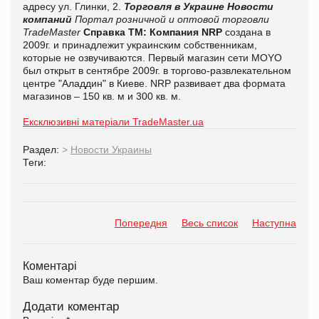
адресу ул. Глинки, 2.
Торговля в Украине
Новости
компаний
Портал розничной и оптовой торговли
TradeMaster
Справка ТМ:
Компания NRP
создана в
2009г. и принадлежит украинским собственникам,
которые не озвучиваются. Первый магазин сети MOYO
был открыт в сентябре 2009г. в торгово-развлекательном
центре "Аладдин" в Киеве. NRP развивает два формата
магазинов – 150 кв. м и 300 кв. м.
Ексклюзивні матеріали TradeMaster.ua
Раздел:
>
Новости Украины
Теги:
Попередня
Весь список
Наступна
Коментарі
Ваш коментар буде першим.
Додати коментар