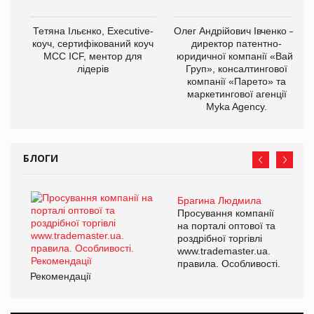
Тетяна Ільєнко, Executive-
Олег Андрійович Івченко —
коуч, сертифікований коуч
директор патентно-
МСС ICF, ментор для
юридичної компанії «Вайз
лідерів
Груп», консалтингової
компанії «Парето» та
маркетингової агенції
Myka Agency.
БЛОГИ
Брагина Людмила
Просування компанії
на порталі оптової та
роздрібної торгівлі
www.trademaster.ua.
правила. Особливості.
Рекомендації