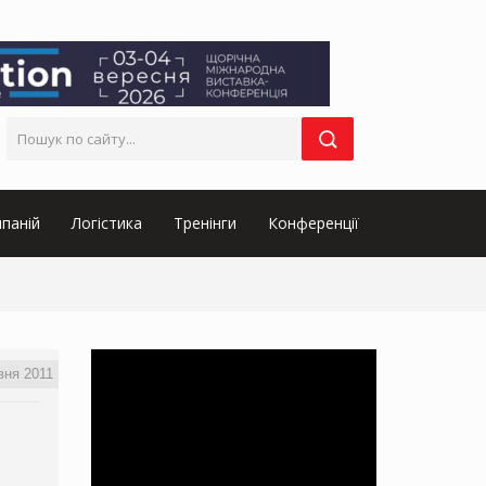
паній
Логістика
Тренінги
Конференції
вня 2011