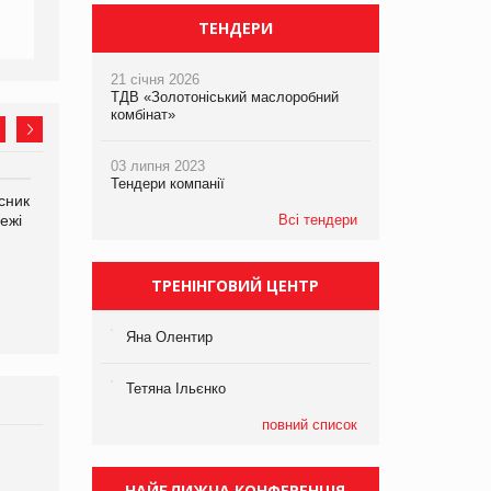
ТЕНДЕРИ
21 січня 2026
ТДВ «Золотоніський маслоробний
комбінат»
03 липня 2023
Тендери компанії
сник
Олексій Логачов-Михайлов
Яна Сараніна, директор
ежі
Файно маркет Директор
Всі тендери
компанії «УкраМарин»
департаменту з
виробництва
ТРЕНІНГОВИЙ ЦЕНТР
Яна Олентир
Тетяна Ільєнко
повний список
Брагина Людмила
Просування компанії на
НАЙБЛИЖЧА КОНФЕРЕНЦІЯ