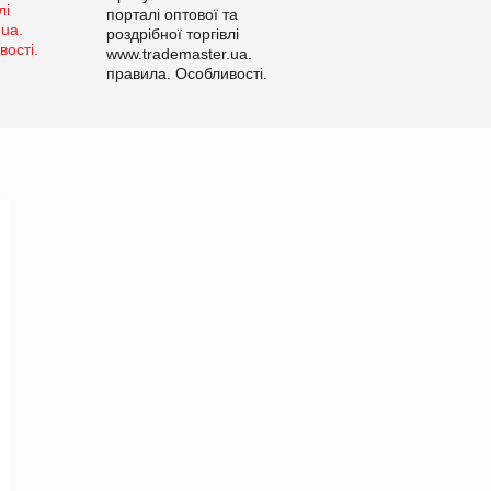
порталі оптової та
роздрібної торгівлі
www.trademaster.ua.
правила. Особливості.
Рекомендації