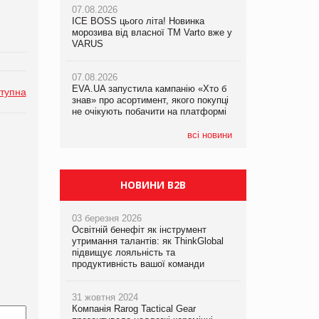
07.08.2026
ICE BOSS цього літа! Новинка
06.08.2026
07.08.2026
морозива від власної ТМ Varto вже у
Смачна новинка для хвостатих: у
Франція заборонила рекламні дзвінки
VARUS
VARUS з’явилися паучі Varto Paw
без згоди клієнтів
expert від власної ТМ Varto!
07.08.2026
EVA.UA запустила кампанію «Хто б
05.08.2026
тупна
знав» про асортимент, якого покупці
Мережа супермаркетів VARUS купує
не очікують побачити на платформі
мережу магазинів формату
convenience store КОЛО: об’єднана
компанія налічуватиме 374 магазини
всі новини
НОВИНИ B2B
03 березня 2026
Освітній бенефіт як інструмент
утримання талантів: як ThinkGlobal
підвищує лояльність та
продуктивність вашої команди
31 жовтня 2024
Компанія Rarog Tactical Gear