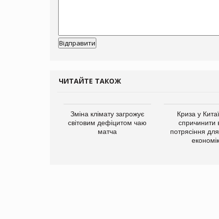
ЧИТАЙТЕ ТАКОЖ
ує виробника
Зміна клімату загрожує
Криза у Кита
добавок Thorne
світовим дефіцитом чаю
спричинити 
матча
потрясіння для 
економі