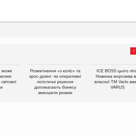
ї може
Розмитнення «з коліс» та
ICE BOSS цього літ
великі
крос-докінг: як оперативні
Новинка морозива в
світової
логістичні рішення
власної ТМ Varto вж
ки
допомагають бізнесу
VARUS
зменшити ризики