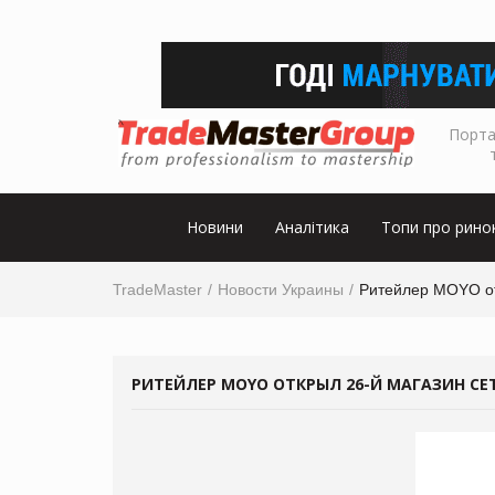
Порта
Новини
Аналітика
Топи про рино
TradeMaster
Новости Украины
Ритейлер MOYO от
РИТЕЙЛЕР MOYO ОТКРЫЛ 26-Й МАГАЗИН СЕ