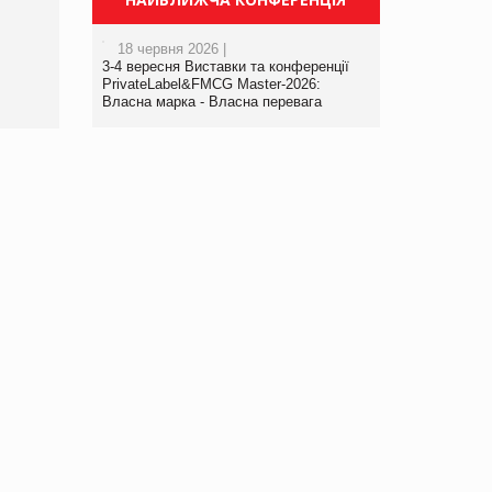
порталі оптової та
роздрібної торгівлі
18 червня 2026 |
www.trademaster.ua.
3-4 вересня Виставки та конференції
правила. Особливості.
PrivateLabel&FMCG Master-2026:
Власна марка - Власна перевага