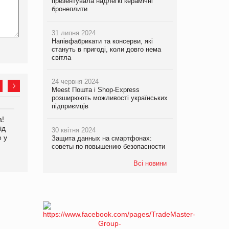
презентувала надлегкі керамічні
бронеплити
31 липня 2024
Напівфабрикати та консерви, які
стануть в пригоді, коли довго нема
світла
24 червня 2024
Meest Пошта і Shop-Express
розширюють можливості українських
підприємців
а!
EVA.UA запустила
Kraft Heinz скоротила
ід
кампанію «Хто б знав» про
збиток у першому півріччі
30 квітня 2024
е у
асортимент, якого покупці
Защита данных на смартфонах:
не очікують побачити на
советы по повышению безопасности
платформі
Всі новини