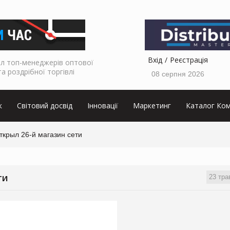
Вхід
Реєстрація
л топ-менеджерів оптової
та роздрібної торгівлі
08 серпня 2026
к
Світовий досвід
Інновації
Маркетинг
Каталог Ком
крыл 26-й магазин сети
23 тра
ТИ