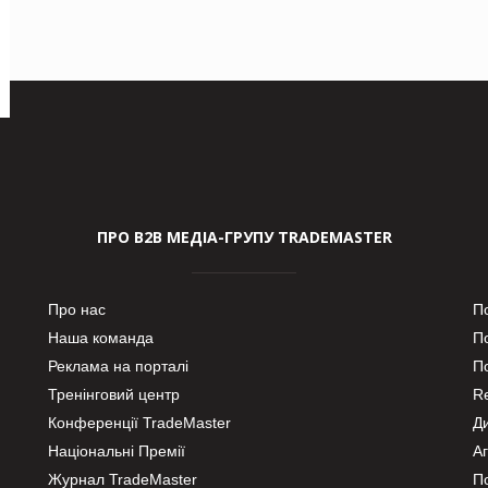
ПРО В2В МЕДІА-ГРУПУ TRADEMASTER
Про нас
П
Наша команда
П
Реклама на порталі
По
Тренінговий центр
Re
Конференції TradeMaster
Д
Національні Премії
А
Журнал TradeMaster
П