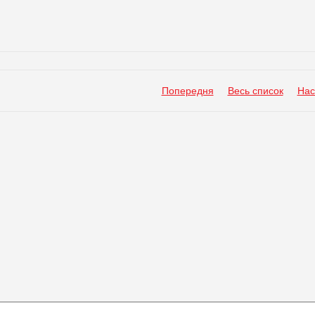
Попередня
Весь список
Нас