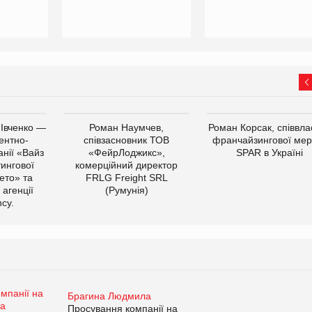
 Івченко —
Роман Наумчев,
Роман Корсак, співвла
ентно-
співзасновник ТОВ
франчайзингової мер
нії «Вайз
«ФейрЛоджикс»,
SPAR в Україні
тингової
комерційний директор
ето» та
FRLG Freight SRL
 агенції
(Румунія)
cy.
Брагина Людмила
Просування компанії на