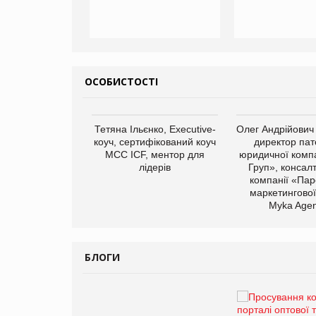
ОСОБИСТОСТІ
арас Ігорович,
Тетяна Ільєнко, Executive-
Олег Андрійович
иробництва ТОВ
коуч, сертифікований коуч
директор пат
Герчак"
МСС ICF, ментор для
юридичної компа
лідерів
Груп», консал
компанії «Пар
маркетингової
Myka Agen
БЛОГИ
Брагина Людмила
Просування компанії на