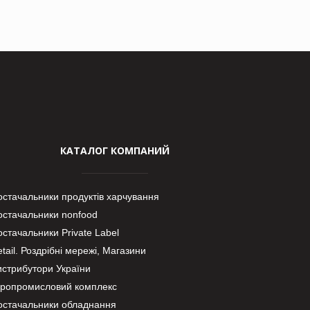
КАТАЛОГ КОМПАНИЙ
остачальники продуктів харчування
остачальники nonfood
стачальники Private Label
tail. Роздрібні мережі, Магазини
истрибутори України
гропромисловий комплекс
остачальники обладнання