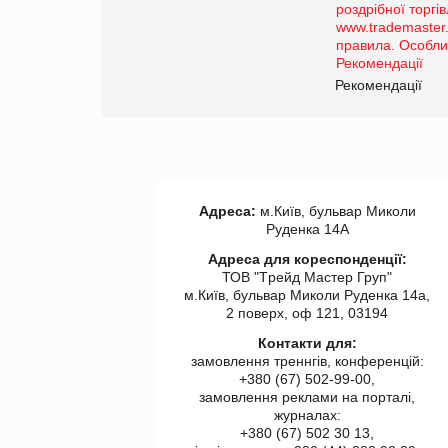
порталі оптової та
роздрібної торгівлі
www.trademaster.ua.
правила. Особливості.
ії
Рекомендації
Адреса:
м.Київ, бульвар Миколи
Руденка 14А
Адреса для кореспонденції:
ТОВ "Tрейд Мастер Груп"
м.Київ, бульвар Миколи Руденка 14а,
2 поверх, оф 121, 03194
Контакти для:
замовлення треннгів, конференцій:
+380 (67) 502-99-00,
замовлення реклами на порталі,
журналах:
+380 (67) 502 30 13,