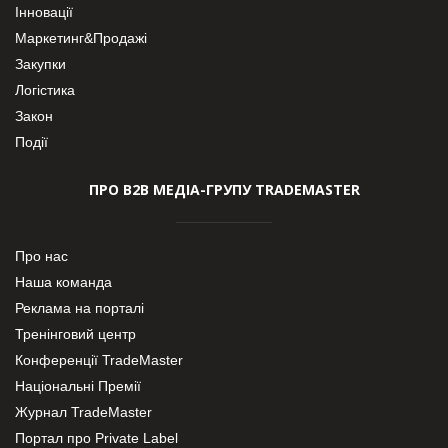
Інновації
Маркетинг&Продажі
Закупки
Логістика
Закон
Події
ПРО В2В МЕДІА-ГРУПУ TRADEMASTER
Про нас
Наша команда
Реклама на порталі
Тренінговий центр
Конференції TradeMaster
Національні Премії
Журнал TradeMaster
Портал про Private Label