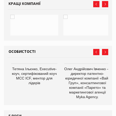
КРАЩІ КОМПАНІЇ
ОСОБИСТОСТІ
,
Тетяна Ільєнко, Executive-
Олег Андрійович Івченко —
ОВ
коуч, сертифікований коуч
директор патентно-
МСС ICF, ментор для
юридичної компанії «Вайз
лідерів
Груп», консалтингової
компанії «Парето» та
маркетингової агенції
Myka Agency.
БЛОГИ