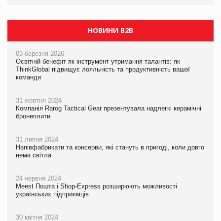
НОВИНИ B2B
03 березня 2026
Освітній бенефіт як інструмент утримання талантів: як
ThinkGlobal підвищує лояльність та продуктивність вашої
команди
31 жовтня 2024
Компанія Rarog Tactical Gear презентувала надлегкі керамічні
бронеплити
31 липня 2024
Напівфабрикати та консерви, які стануть в пригоді, коли довго
нема світла
24 червня 2024
Meest Пошта і Shop-Express розширюють можливості
українських підприємців
30 квітня 2024