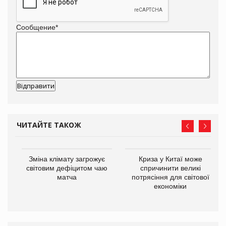
Сообщение
*
ЧИТАЙТЕ ТАКОЖ
Зміна клімату загрожує
Криза у Китаї може
ne
світовим дефіцитом чаю
спричинити великі
матча
потрясіння для світової
економіки