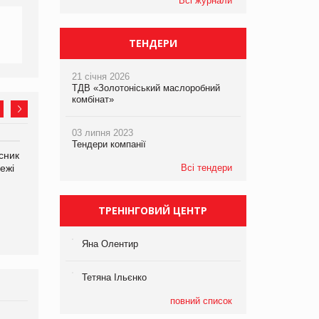
Всі журнали
ТЕНДЕРИ
21 січня 2026
ТДВ «Золотоніський маслоробний
комбінат»
03 липня 2023
Тендери компанії
сник
Олексій Логачов-Михайлов
Яна Сараніна, директор
ежі
Файно маркет Директор
Всі тендери
компанії «УкраМарин»
департаменту з
виробництва
ТРЕНІНГОВИЙ ЦЕНТР
Яна Олентир
Тетяна Ільєнко
повний список