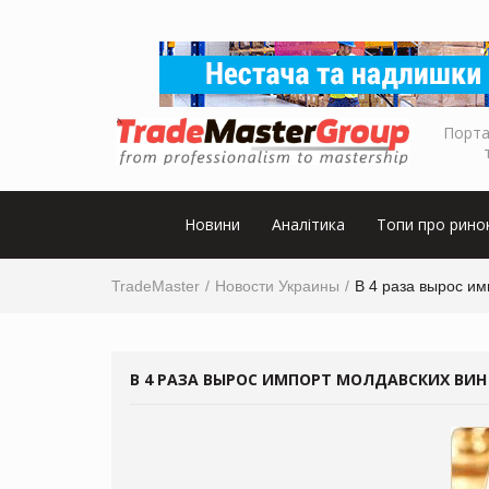
Порта
Новини
Аналітика
Топи про рино
TradeMaster
Новости Украины
В 4 раза вырос им
В 4 РАЗА ВЫРОС ИМПОРТ МОЛДАВСКИХ ВИН