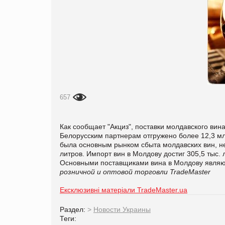
657
Как сообщает "
Акциз", поставки молдавского вина
Белорусским партнерам отгружено более 12,3 млн.
была основным рынком сбыта молдавских вин, не
литров. Импорт вин в Молдову достиг 305,5 тыс. 
Основными поставщиками вина в Молдову являю
розничной и оптовой торговли TradeMaster
Ексклюзивні матеріали TradeMaster.ua
Раздел:
>
Новости Украины
Теги: