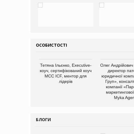
ОСОБИСТОСТІ
арас Ігорович,
Тетяна Ільєнко, Executive-
Олег Андрійович
иробництва ТОВ
коуч, сертифікований коуч
директор пат
Герчак"
МСС ICF, ментор для
юридичної компа
лідерів
Груп», консал
компанії «Пар
маркетингової
Myka Agen
БЛОГИ