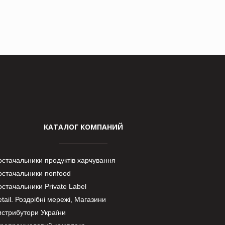
КАТАЛОГ КОМПАНИЙ
остачальники продуктів харчування
остачальники nonfood
стачальники Private Label
tail. Роздрібні мережі, Магазини
истрибутори України