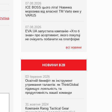
07.08.2026
ICE BOSS цього літа! Новинка
06.08.2026
07.08.2026
морозива від власної ТМ Varto вже у
Смачна новинка для хвостатих: у
Франція заборонила рекламні дзвінки
VARUS
VARUS з’явилися паучі Varto Paw
тупна
без згоди клієнтів
expert від власної ТМ Varto!
07.08.2026
EVA.UA запустила кампанію «Хто б
05.08.2026
знав» про асортимент, якого покупці
Мережа супермаркетів VARUS купує
не очікують побачити на платформі
мережу магазинів формату
convenience store КОЛО: об’єднана
компанія налічуватиме 374 магазини
всі новини
НОВИНИ B2B
03 березня 2026
Освітній бенефіт як інструмент
утримання талантів: як ThinkGlobal
підвищує лояльність та
продуктивність вашої команди
31 жовтня 2024
Компанія Rarog Tactical Gear