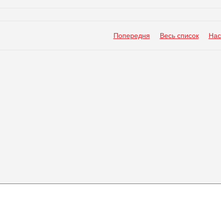
Попередня
Весь список
Нас