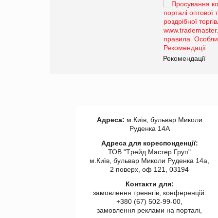
Брагина Людмила
Просування компанії на
порталі оптової та
роздрібної торгівлі
www.trademaster.ua.
правила. Особливості.
ії
Рекомендації
Адреса:
м.Київ, бульвар Миколи
Руденка 14А
Адреса для кореспонденції:
ТОВ "Tрейд Мастер Груп"
м.Київ, бульвар Миколи Руденка 14а,
2 поверх, оф 121, 03194
Контакти для:
замовлення треннгів, конференцій:
+380 (67) 502-99-00,
замовлення реклами на порталі,