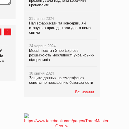
презентувала надлегкі керамічні
бронеплити
31 липня 2024
Напівфабрикати та консерви, які
стануть в пригоді, коли довго нема
світла
24 червня 2024
а!
EVA.UA запустила
Meest Пошта і Shop-Express
Kraft Heinz скоротила
розширюють можливості українських
ід
кампанію «Хто б знав» про
збиток у першому півріччі
підприємців
е у
асортимент, якого покупці
не очікують побачити на
платформі
30 квітня 2024
Защита данных на смартфонах:
советы по повышению безопасности
Всі новини