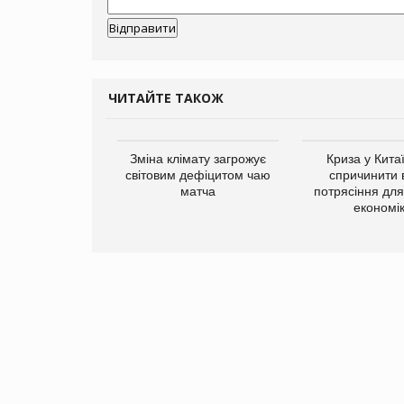
ЧИТАЙТЕ ТАКОЖ
ує виробника
Зміна клімату загрожує
Криза у Кита
добавок Thorne
світовим дефіцитом чаю
спричинити 
матча
потрясіння для 
економі