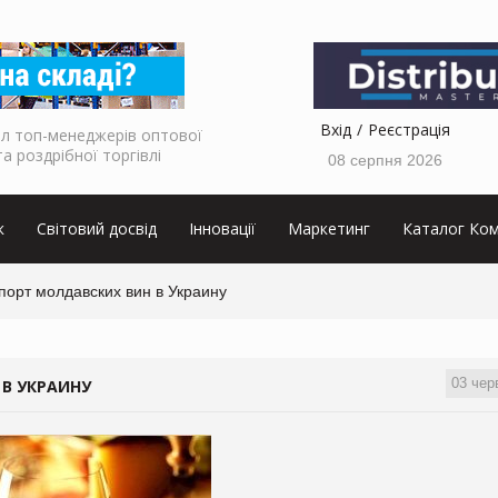
Вхід
Реєстрація
л топ-менеджерів оптової
та роздрібної торгівлі
08 серпня 2026
к
Світовий досвід
Інновації
Маркетинг
Каталог Ком
порт молдавских вин в Украину
03 чер
 В УКРАИНУ