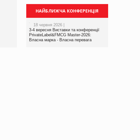
Брагина Людмила
Просування компанії на
НАЙБЛИЖЧА КОНФЕРЕНЦІЯ
порталі оптової та
роздрібної торгівлі
18 червня 2026 |
www.trademaster.ua.
3-4 вересня Виставки та конференції
правила. Особливості.
PrivateLabel&FMCG Master-2026:
Власна марка - Власна перевага