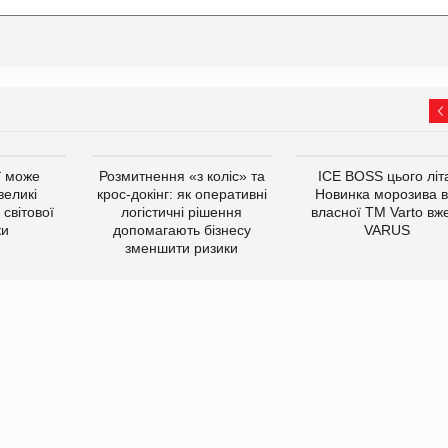
ї може
Розмитнення «з коліс» та
ICE BOSS цього літ
великі
крос-докінг: як оперативні
Новинка морозива в
світової
логістичні рішення
власної ТМ Varto вж
ки
допомагають бізнесу
VARUS
зменшити ризики