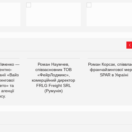
 Івченко —
Роман Наумчев,
Роман Корсак, співвла
ентно-
співзасновник ТОВ
франчайзингової мер
нії «Вайз
«ФейрЛоджикс»,
SPAR в Україні
тингової
комерційний директор
ето» та
FRLG Freight SRL
 агенції
(Румунія)
cy.