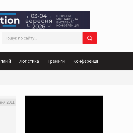
паній
Логістика
Тренінги
Конференції
вня 2011