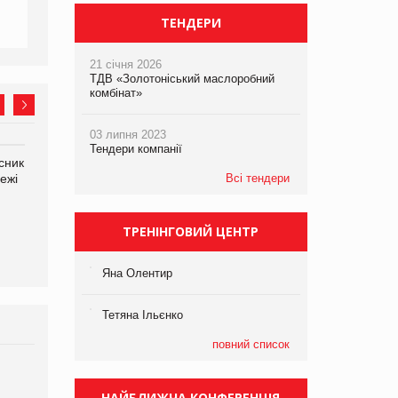
ТЕНДЕРИ
21 січня 2026
ТДВ «Золотоніський маслоробний
комбінат»
03 липня 2023
Тендери компанії
сник
Олексій Логачов-Михайлов
Яна Сараніна, директор
ежі
Файно маркет Директор
Всі тендери
компанії «УкраМарин»
департаменту з
виробництва
ТРЕНІНГОВИЙ ЦЕНТР
Яна Олентир
Тетяна Ільєнко
повний список
Брагина Людмила
Просування компанії на
НАЙБЛИЖЧА КОНФЕРЕНЦІЯ