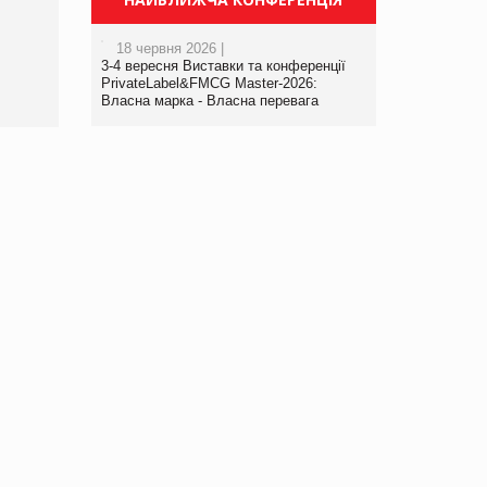
порталі оптової та
роздрібної торгівлі
18 червня 2026 |
www.trademaster.ua.
3-4 вересня Виставки та конференції
правила. Особливості.
PrivateLabel&FMCG Master-2026:
Власна марка - Власна перевага