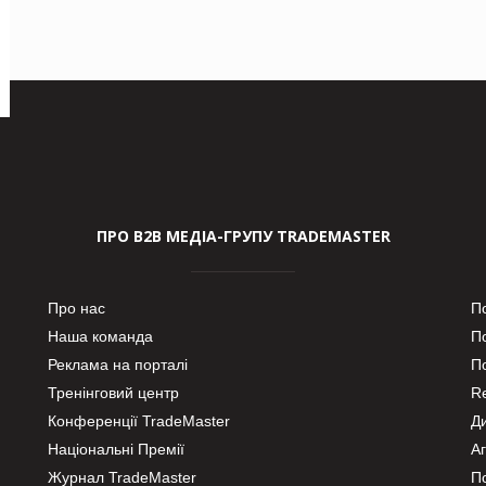
ПРО В2В МЕДІА-ГРУПУ TRADEMASTER
Про нас
П
Наша команда
П
Реклама на порталі
По
Тренінговий центр
Re
Конференції TradeMaster
Д
Національні Премії
А
Журнал TradeMaster
П