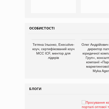
ОСОБИСТОСТІ
арас Ігорович,
Тетяна Ільєнко, Executive-
Олег Андрійович
иробництва ТОВ
коуч, сертифікований коуч
директор пат
Герчак"
МСС ICF, ментор для
юридичної компа
лідерів
Груп», консал
компанії «Пар
маркетингової
Myka Agen
БЛОГИ
Брагина Людмила
Просування компанії на