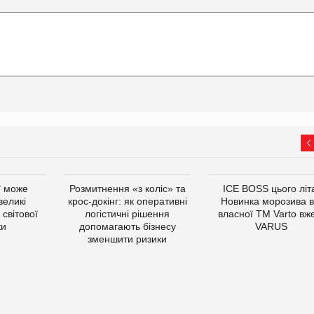
ї може
Розмитнення «з коліс» та
ICE BOSS цього літ
великі
крос-докінг: як оперативні
Новинка морозива в
світової
логістичні рішення
власної ТМ Varto вж
ки
допомагають бізнесу
VARUS
зменшити ризики