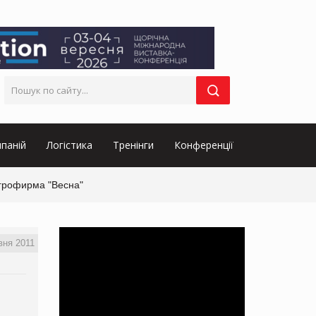
паній
Логістика
Тренінги
Конференції
грофирма "Весна"
вня 2011