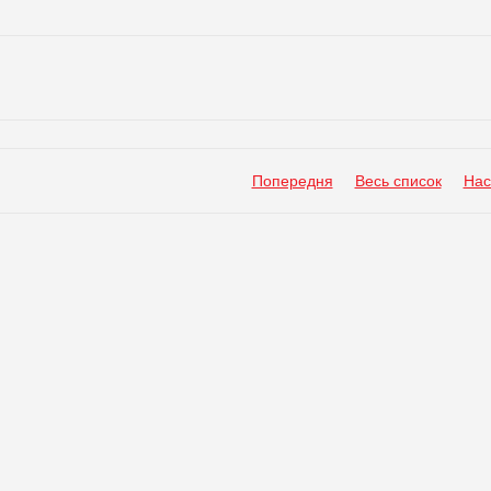
Попередня
Весь список
Нас