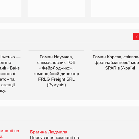
 Івченко —
Роман Наумчев,
Роман Корсак, співвла
ентно-
співзасновник ТОВ
франчайзингової мер
нії «Вайз
«ФейрЛоджикс»,
SPAR в Україні
тингової
комерційний директор
ето» та
FRLG Freight SRL
 агенції
(Румунія)
cy.
Брагина Людмила
Просування компанії на