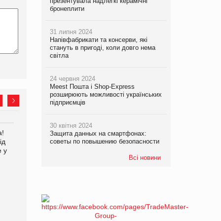
презентувала надлегкі керамічні
бронеплити
31 липня 2024
Напівфабрикати та консерви, які
стануть в пригоді, коли довго нема
світла
24 червня 2024
Meest Пошта і Shop-Express
розширюють можливості українських
підприємців
30 квітня 2024
а!
Kraft Heinz скоротила
Защита данных на смартфонах:
ід
советы по повышению безопасности
збиток у першому півріччі
е у
Всі новини
EVA.UA запустила
кампанію «Хто б знав» про
асортимент, якого покупці
не очікують побачити на