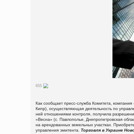
655
Как сообщает пресс-служба Комитета, компания
Кипр
)
, осуществляющая
деятельность по управ
ней
отношениями контроля
, получила разрешен
«Весна» (
с.
Павлополье
, Днепропетровская
облас
на арендованных
земельных участках. Приобре
управления
эмитента.
Торговля в Украине
Нов