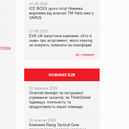
07.08.2026
ICE BOSS цього літа! Новинка
06.08.2026
07.08.2026
морозива від власної ТМ Varto вже у
Смачна новинка для хвостатих: у
Франція заборонила рекламні дзвінки
VARUS
VARUS з’явилися паучі Varto Paw
без згоди клієнтів
expert від власної ТМ Varto!
07.08.2026
EVA.UA запустила кампанію «Хто б
05.08.2026
знав» про асортимент, якого покупці
Мережа супермаркетів VARUS купує
не очікують побачити на платформі
мережу магазинів формату
тупна
convenience store КОЛО: об’єднана
компанія налічуватиме 374 магазини
всі новини
НОВИНИ B2B
03 березня 2026
Освітній бенефіт як інструмент
утримання талантів: як ThinkGlobal
підвищує лояльність та
продуктивність вашої команди
31 жовтня 2024
Компанія Rarog Tactical Gear