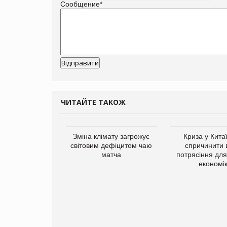
Сообщение
*
ЧИТАЙТЕ ТАКОЖ
ує виробника
Зміна клімату загрожує
Криза у Кита
добавок Thorne
світовим дефіцитом чаю
спричинити 
матча
потрясіння для 
економі