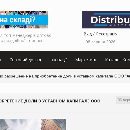
Вхід
Реєстрація
л топ-менеджерів оптової
та роздрібної торгівлі
08 серпня 2026
к
Світовий досвід
Інновації
Маркетинг
Каталог Ком
о разрешение на приобретение доли в уставном капитале ООО "А
06 чер
ОБРЕТЕНИЕ ДОЛИ В УСТАВНОМ КАПИТАЛЕ ООО