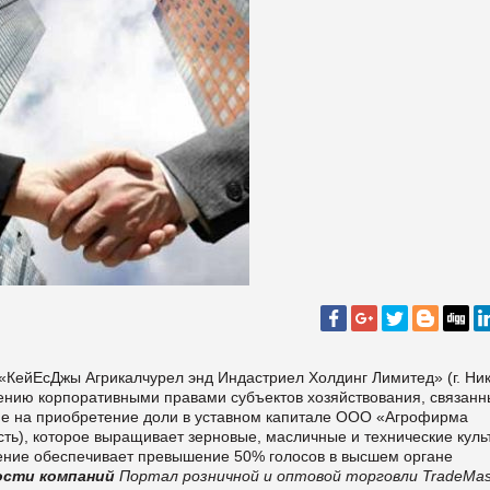
«
КейЕсДжы
Агрикалчурел
энд
Индастриел
Холдинг
Лимитед
» (
г.
Ник
лению
корпоративными
правами субъектов
хозяйствования,
связанн
ие на приобретение
доли
в
уставном
капитале ООО
«Агрофирма
ть),
которое выращивает
зерновые,
масличные и
технические куль
тение обеспечивает превышение
50
%
голосов
в
высшем
органе
ости компаний
Портал розничной и оптовой торговли TradeMas