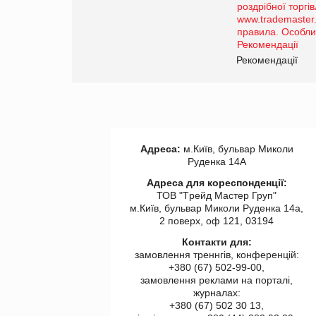
порталі оптової та
роздрібної торгівлі
www.trademaster.ua.
правила. Особливості.
ії
Рекомендації
Адреса:
м.Київ, бульвар Миколи
Руденка 14А
Адреса для кореспонденції:
ТОВ "Tрейд Мастер Груп"
м.Київ, бульвар Миколи Руденка 14а,
2 поверх, оф 121, 03194
Контакти для:
замовлення треннгів, конференцій:
+380 (67) 502-99-00,
замовлення реклами на порталі,
журналах:
+380 (67) 502 30 13,