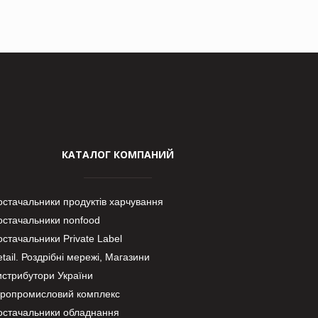
КАТАЛОГ КОМПАНИЙ
остачальники продуктів харчування
остачальники nonfood
стачальники Private Label
tail. Роздрібні мережі, Магазини
истрибутори України
гропромисловий комплекс
остачальники обладнання