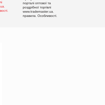
порталі оптової та
роздрібної торгівлі
www.trademaster.ua.
правила. Особливості.
Рекомендації