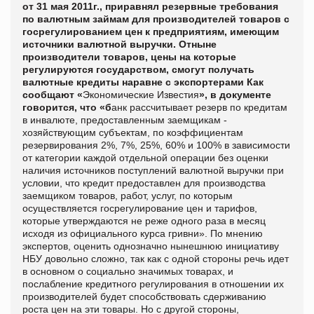
от 31 мая 2011г., приравнял резервные требования
по валютным займам для производителей товаров с
госрегулированием цен к предприятиям, имеющим
источники валютной выручки.
Отныне
производители товаров, цены на которые
регулируются государством, смогут получать
валютные кредиты наравне с экспортерами
Как
сообщают «
Экономические Известия
», в документе
говорится, что «б
анк рассчитывает резерв по кредитам
в инвалюте, предоставленным заемщикам -
хозяйствующим субъектам, по коэффициентам
резервирования 2%, 7%, 25%, 60% и 100% в зависимости
от категории каждой отдельной операции без оценки
наличия источников поступлений валютной выручки при
условии, что кредит предоставлен для производства
заемщиком товаров, работ, услуг, по которым
осуществляется госрегулирование цен и тарифов,
которые утверждаются не реже одного раза в месяц
исходя из официального курса гривни». По мнению
экспертов, оценить однозначно нынешнюю инициативу
НБУ довольно сложно, так как с одной стороны речь идет
в основном о социально значимых товарах, и
послабление кредитного регулирования в отношении их
производителей будет способствовать сдерживанию
роста цен на эти товары. Но с другой стороны,