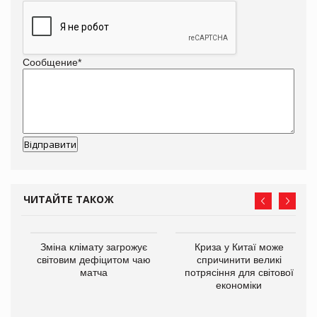
Сообщение
*
ЧИТАЙТЕ ТАКОЖ
Зміна клімату загрожує
Криза у Китаї може
ne
світовим дефіцитом чаю
спричинити великі
матча
потрясіння для світової
економіки