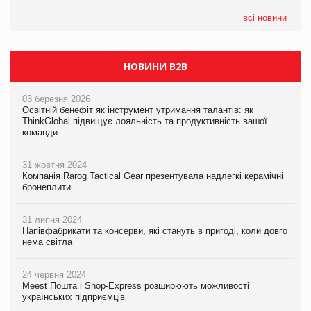
формату convenience store КОЛО: об’єднана компанія
налічуватиме 374 магазини
всі новини
НОВИНИ B2B
03 березня 2026
Освітній бенефіт як інструмент утримання талантів: як
ThinkGlobal підвищує лояльність та продуктивність вашої
команди
31 жовтня 2024
Компанія Rarog Tactical Gear презентувала надлегкі керамічні
бронеплити
31 липня 2024
Напівфабрикати та консерви, які стануть в пригоді, коли довго
нема світла
24 червня 2024
Meest Пошта і Shop-Express розширюють можливості
українських підприємців