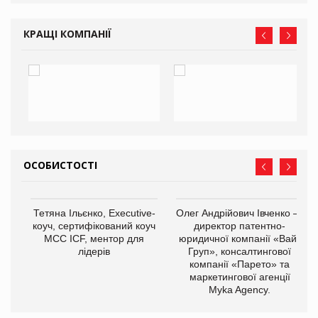
КРАЩІ КОМПАНІЇ
ОСОБИСТОСТІ
,
Тетяна Ільєнко, Executive-
Олег Андрійович Івченко —
ОВ
коуч, сертифікований коуч
директор патентно-
МСС ICF, ментор для
юридичної компанії «Вайз
лідерів
Груп», консалтингової
компанії «Парето» та
маркетингової агенції
Myka Agency.