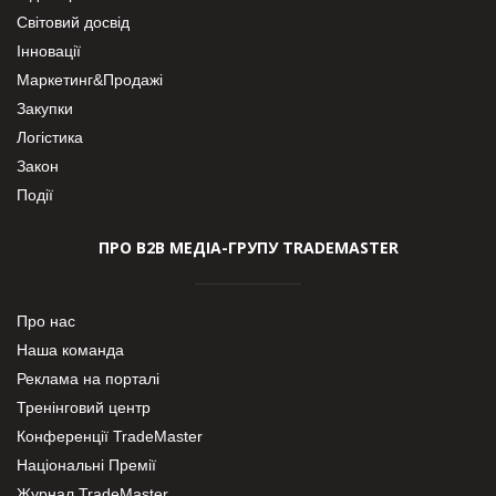
Світовий досвід
Інновації
Маркетинг&Продажі
Закупки
Логістика
Закон
Події
ПРО В2В МЕДІА-ГРУПУ TRADEMASTER
Про нас
Наша команда
Реклама на порталі
Тренінговий центр
Конференції TradeMaster
Національні Премії
Журнал TradeMaster