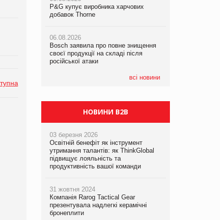
P&G купує виробника харчових
P&G купує виробника харчових
добавок Thorne
добавок Thorne
05.08.2026
Смачне поповнення дитячого меню:
06.08.2026
06.08.2026
у VARUS з’явилися новинки від ТМ
Bosch заявила про повне знищення
Bosch заявила про повне знищення
ТОКЕРИ
своєї продукції на складі після
своєї продукції на складі після
російської атаки
російської атаки
05.08.2026
Сергій Лісунов про заморожені
всі новини
тупна
хлібобулочні вироби на
PrivateLabel&FMCG Master 2026
НОВИНИ B2B
03 березня 2026
Освітній бенефіт як інструмент
утримання талантів: як ThinkGlobal
підвищує лояльність та
продуктивність вашої команди
31 жовтня 2024
Компанія Rarog Tactical Gear
презентувала надлегкі керамічні
бронеплити