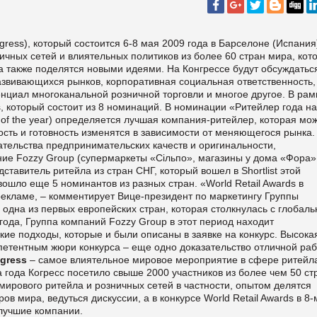
gress), который состоится 6-8 мая 2009 года в Барселоне (Испания
чных сетей и влиятельных политиков из более 60 стран мира, кот
а также поделятся новыми идеями. На Конгрессе будут обсуждатьс
азвивающихся рынков, корпоративная социальная ответственность,
нциал многоканальной розничной торговли и многое другое. В рам
s, который состоит из 8 номинаций. В номинации «Ритейлер года на
 of the year) определяется лучшая компания-ритейлер, которая мо
ость и готовность изменятся в зависимости от меняющегося рынка.
тельства предпринимательских качеств и оригинальности,
ние Fozzy Group (супермаркеты «Сільпо», магазины у дома «Фора»
тавитель ритейла из стран СНГ, который вошел в Shortlist этой
 вошло еще 5 номинантов из разных стран. «World Retail Awards в
 рекламе, – комментирует Вице-президент по маркетингу Группы
 одна из первых европейских стран, которая столкнулась с глобал
ода, Группа компаний Fozzy Group в этот период находит
ие подходы, которые и были описаны в заявке на конкурс. Высока
етентным жюри конкурса – еще одно доказательство отличной ра
ngress
– самое влиятельное мировое мероприятие в сфере ритейл
 года Когресс посетило свыше 2000 участников из более чем 50 ст
ирового ритейла и розничных сетей в частности, опытом делятся
мира, ведуться дискуссии, а в конкурсе World Retail Awards в 8-
лучшие компании.