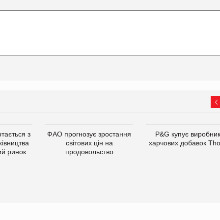
тається з
ФАО прогнозує зростання
P&G купує виробни
хівництва
світових цін на
харчових добавок Th
ий ринок
продовольство