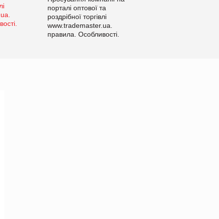
порталі оптової та
роздрібної торгівлі
www.trademaster.ua.
правила. Особливості.
Рекомендації