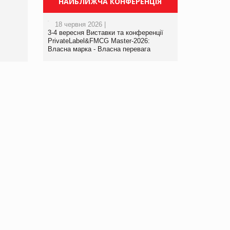
НАЙБЛИЖЧА КОНФЕРЕНЦІЯ
порталі оптової та
роздрібної торгівлі
18 червня 2026 |
www.trademaster.ua.
3-4 вересня Виставки та конференції
правила. Особливості.
PrivateLabel&FMCG Master-2026:
Власна марка - Власна перевага