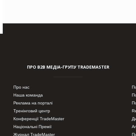
ПРО В2В МЕДІА-ГРУПУ TRADEMASTER
Про нас
П
Наша команда
П
Реклама на порталі
По
Тренінговий центр
Re
Конференції TradeMaster
Д
Національні Премії
А
Журнал TradeMaster
П