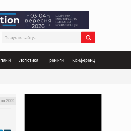
паній
Логістика
Тренінги
Конференції
тня 2009