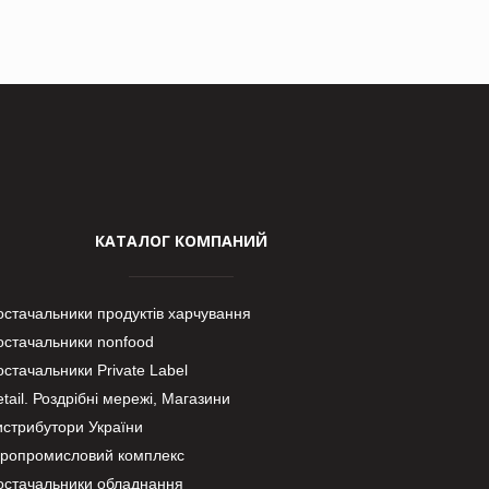
КАТАЛОГ КОМПАНИЙ
остачальники продуктів харчування
остачальники nonfood
стачальники Private Label
tail. Роздрібні мережі, Магазини
истрибутори України
гропромисловий комплекс
остачальники обладнання