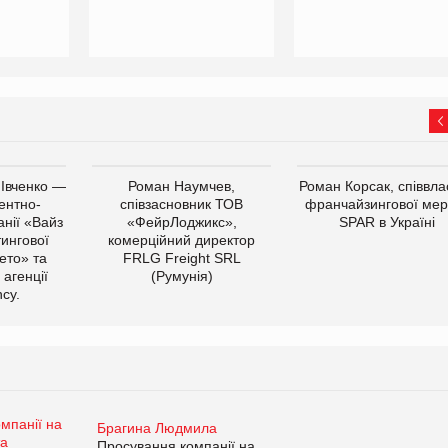
 Івченко —
Роман Наумчев,
Роман Корсак, співвла
ентно-
співзасновник ТОВ
франчайзингової мер
нії «Вайз
«ФейрЛоджикс»,
SPAR в Україні
тингової
комерційний директор
ето» та
FRLG Freight SRL
 агенції
(Румунія)
cy.
Брагина Людмила
Просування компанії на