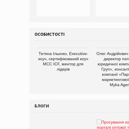
ОСОБИСТОСТІ
арас Ігорович,
Тетяна Ільєнко, Executive-
Олег Андрійович
иробництва ТОВ
коуч, сертифікований коуч
директор пат
Герчак"
МСС ICF, ментор для
юридичної компа
лідерів
Груп», консал
компанії «Пар
маркетингової
Myka Agen
БЛОГИ
Брагина Людмила
Просування компанії на