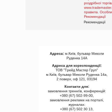
порталі оптової та
роздрібної торгівлі
www.trademaster.ua.
правила. Особливості.
ії
Рекомендації
Адреса:
м.Київ, бульвар Миколи
Руденка 14А
Адреса для кореспонденції:
ТОВ "Tрейд Мастер Груп"
м.Київ, бульвар Миколи Руденка 14а,
2 поверх, оф 121, 03194
Контакти для:
замовлення треннгів, конференцій:
+380 (67) 502-99-00,
замовлення реклами на порталі,
журналах:
+380 (67) 502 30 13,