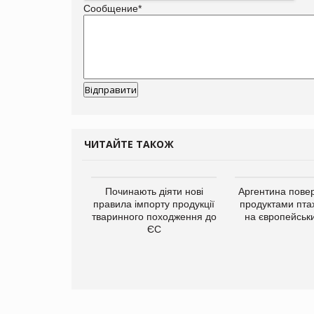
Сообщение
*
ЧИТАЙТЕ ТАКОЖ
Починають діяти нові
Аргентина повер
правила імпорту продукції
продуктами пта
тваринного походження до
на європейськ
ЄС
упермаркетів
упує мережу
нів формату
ce store КОЛО:
ана компанія