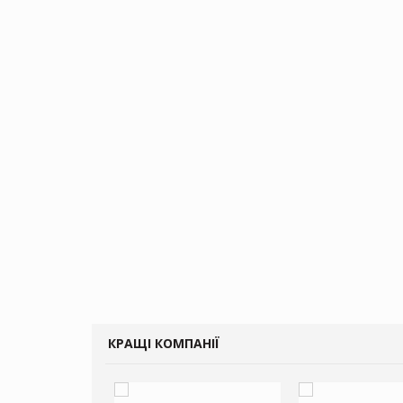
ватиме 374
газини
КРАЩІ КОМПАНІЇ