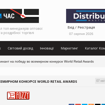
Вхід
Реєстрація
л топ-менеджерів оптової
та роздрібної торгівлі
07 серпня 2026
к
Світовий досвід
Інновації
Маркетинг
Каталог Ком
инант на победу во всемирном конкурсе World Retail Awards
07 кві
СЕМИРНОМ КОНКУРСЕ WORLD RETAIL AWARDS