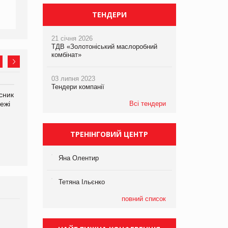
ТЕНДЕРИ
21 січня 2026
ТДВ «Золотоніський маслоробний
комбінат»
03 липня 2023
Тендери компанії
сник
Олексій Логачов-Михайлов
Яна Сараніна, директор
ежі
Файно маркет Директор
Всі тендери
компанії «УкраМарин»
департаменту з
виробництва
ТРЕНІНГОВИЙ ЦЕНТР
Яна Олентир
Тетяна Ільєнко
повний список
Брагина Людмила
Просування компанії на