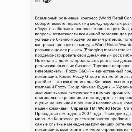
690
Всемирный розничный конгресс (World Retail Con
соберет вместе первых лиц международных розни
обсудят глобальные вопросы мирового ритейла, 
вопросы возможности всемирной торговли для р
успешные бизнес-модели развития ритейла, поте
конгресса проводится конкурс World Retail Award
развивающемся рынке» (Emerging market retailer
продемонстрировать свой динамичный рост, гибк
Номинанты должны представить реальные доказа
реализованных в их бизнесе. Торговое направле
гипермаркеты «Fozzy C&C») – единственный предс
номинации. Кроме Fozzy Group в тот же Shortlist
ритейле – это как фестиваль «Каннские львы» в
компаний Fozzy Group Михаил Дудник. – Украина
экономическими изменениями в конце прошлого г
оригинальные решения и нестандартные творческ
оценка наших идей и решений независимым комп
нашей команды».
Справка ТМ:
World Retail Co
Проводится ежегодно с 2007 года. Последние два
мира. На Конгрессе рассматриваются проблемы м
самые опытные менеджеры крупнейших ритейлеров 
номинациях компетентным жюри определяются 