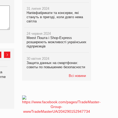
31 липня 2024
Напівфабрикати та консерви, які
стануть в пригоді, коли довго нема
світла
24 червня 2024
Meest Пошта і Shop-Express
розширюють можливості українських
підприємців
30 квітня 2024
Защита данных на смартфонах:
советы по повышению безопасности
ка
Bosch заявила про повне
Смачна новинка для
Всі новини
orne
знищення своєї продукції
хвостатих: у VARUS
на складі після російської
з’явилися паучі Varto Paw
атаки
expert від власної ТМ
Varto!