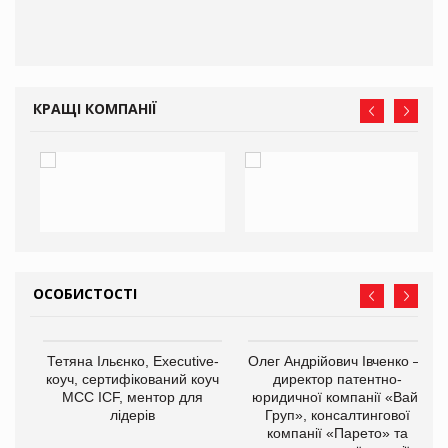
КРАЩІ КОМПАНІЇ
ОСОБИСТОСТІ
,
Тетяна Ільєнко, Executive-
Олег Андрійович Івченко —
ОВ
коуч, сертифікований коуч
директор патентно-
МСС ICF, ментор для
юридичної компанії «Вайз
лідерів
Груп», консалтингової
компанії «Парето» та