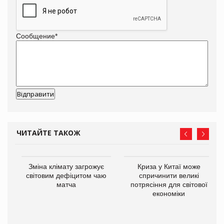
Сообщение
*
ЧИТАЙТЕ ТАКОЖ
Зміна клімату загрожує
Криза у Китаї може
ne
світовим дефіцитом чаю
спричинити великі
матча
потрясіння для світової
економіки