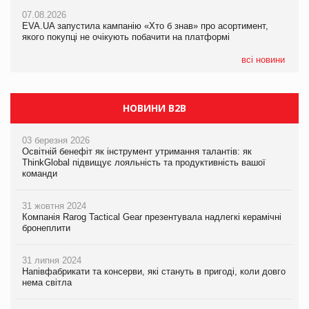
Франція заборонила рекламні дзвінки без згоди клієнтів
07.08.2026
EVA.UA запустила кампанію «Хто б знав» про асортимент,
05.08.2026
якого покупці не очікують побачити на платформі
Мережа супермаркетів VARUS купує мережу магазинів
формату convenience store КОЛО: об’єднана компанія
налічуватиме 374 магазини
всі новини
НОВИНИ B2B
03 березня 2026
Освітній бенефіт як інструмент утримання талантів: як
ThinkGlobal підвищує лояльність та продуктивність вашої
команди
31 жовтня 2024
Компанія Rarog Tactical Gear презентувала надлегкі керамічні
бронеплити
31 липня 2024
Напівфабрикати та консерви, які стануть в пригоді, коли довго
нема світла