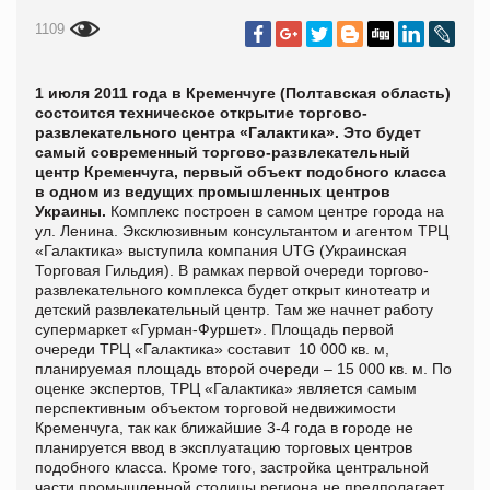
1109
1 июля 2011 года в Кременчуге (Полтавская область)
состоится техническое открытие торгово-
развлекательного центра «Галактика». Это будет
самый современный торгово-развлекательный
центр Кременчуга, первый объект подобного класса
в одном из ведущих промышленных центров
Украины.
Комплекс построен в самом центре города на
ул. Ленина. Эксклюзивным консультантом и агентом ТРЦ
«Галактика» выступила компания UTG (Украинская
Торговая Гильдия). В рамках первой очереди торгово-
развлекательного комплекса будет открыт кинотеатр и
детский развлекательный центр. Там же начнет работу
супермаркет «Гурман-Фуршет». Площадь первой
очереди ТРЦ «Галактика» составит 10 000 кв. м,
планируемая площадь второй очереди – 15 000 кв. м. По
оценке экспертов, ТРЦ «Галактика» является самым
перспективным объектом торговой недвижимости
Кременчуга, так как ближайшие 3-4 года в городе не
планируется ввод в эксплуатацию торговых центров
подобного класса. Кроме того, застройка центральной
части промышленной столицы региона не предполагает