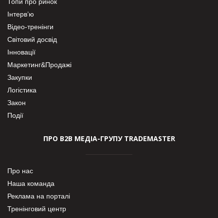
Топи про ринок
Інтерв’ю
Відео-тренінги
Світовий досвід
Інновації
Маркетинг&Продажі
Закупки
Логістика
Закон
Події
ПРО В2В МЕДІА-ГРУПУ TRADEMASTER
Про нас
Наша команда
Реклама на порталі
Тренінговий центр