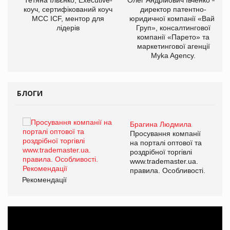
ОВ
коуч, сертифікований коуч
директор патентно-
МСС ICF, ментор для
юридичної компанії «Вайз
лідерів
Груп», консалтингової
компанії «Парето» та
маркетингової агенції
Myka Agency.
БЛОГИ
Брагина Людмила
ї
Просування компанії
а
на порталі оптової та
роздрібної торгівлі
www.trademaster.ua.
і.
правила. Особливості.
Рекомендації
Ре