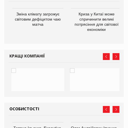
Зміна клімату загрожує
Криза у Китаї може
ne
світовим дефіцитом чаю
спричинити великі
матча
потрясіння для світової
економіки
КРАЩІ КОМПАНІЇ
ОСОБИСТОСТІ
,
Тетяна Ільєнко, Executive-
Олег Андрійович Івченко —