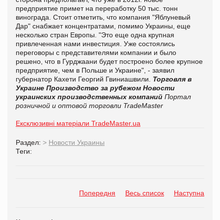
предприятие примет на переработку 50 тыс. тонн
винограда. Стоит отметить, что компания "Яблуневый
Дар" снабжает концентратами, помимо Украины, еще
несколько стран Европы. "Это еще одна крупная
привлеченная нами инвестиция. Уже состоялись
переговоры с представителями компании и было
решено, что в Гурджаани будет построено более крупное
предприятие, чем в Польше и Украине", - заявил
губернатор Кахети Георгий Гвиниашвили.
Торговля в
Украине
Производство за рубежом
Новости
украинских производственных компаний
Портал
розничной и оптовой торговли TradeMaster
Ексклюзивні матеріали TradeMaster.ua
Раздел:
>
Новости Украины
Теги:
Попередня
Весь список
Наступна