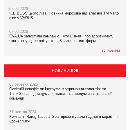
07.08.2026
07.08.2026
Продажі Hugo Boss впали на 9%
ICE BOSS цього літа! Новинка морозива від власної ТМ Varto
06.08.2026
вже у VARUS
Смачна новинка для хвостатих: у VARUS з’явилися паучі
07.08.2026
Varto Paw expert від власної ТМ Varto!
Франція заборонила рекламні дзвінки без згоди клієнтів
07.08.2026
EVA.UA запустила кампанію «Хто б знав» про асортимент,
05.08.2026
якого покупці не очікують побачити на платформі
Мережа супермаркетів VARUS купує мережу магазинів
формату convenience store КОЛО: об’єднана компанія
налічуватиме 374 магазини
всі новини
НОВИНИ B2B
03 березня 2026
Освітній бенефіт як інструмент утримання талантів: як
ThinkGlobal підвищує лояльність та продуктивність вашої
команди
31 жовтня 2024
Компанія Rarog Tactical Gear презентувала надлегкі керамічні
бронеплити