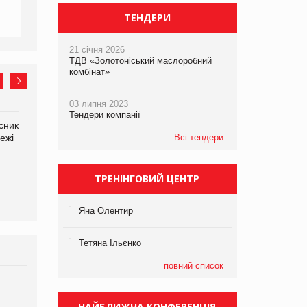
ТЕНДЕРИ
21 січня 2026
ТДВ «Золотоніський маслоробний
комбінат»
03 липня 2023
Тендери компанії
сник
Олексій Логачов-Михайлов
Яна Сараніна, директор
ежі
Файно маркет Директор
Всі тендери
компанії «УкраМарин»
департаменту з
виробництва
ТРЕНІНГОВИЙ ЦЕНТР
Яна Олентир
Тетяна Ільєнко
повний список
Брагина Людмила
Просування компанії на
НАЙБЛИЖЧА КОНФЕРЕНЦІЯ