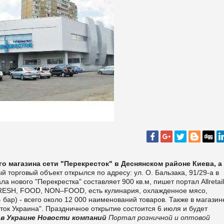
го магазина сети "Перекресток" в Деснянском районе Киева, а
 торговый объект открылся по адресу: ул. О. Бальзака, 91/29-а в
ла нового "Перекрестка" составляет 900 кв.м, пишет портал А
llretai
FRESH, FOOD, NON–FOOD, есть кулинария, охлажденное мясо,
бар) - всего около 12 000 наименований товаров. Также в магазин
ток Украина". Праздничное открытие состоится 6 июля и будет
 в Украине
Новости компаний
Портал розничной и оптовой