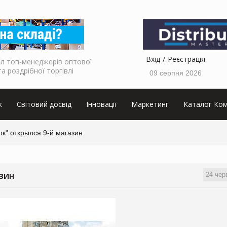
Вхід
Реєстрація
л топ-менеджерів оптової
та роздрібної торгівлі
09 серпня 2026
к
Світовий досвід
Інновації
Маркетинг
Каталог Ком
ок" открылся 9-й магазин
24 чер
АЗИН