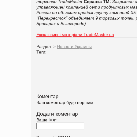
торговли TradeMaster
Справка ТМ:
Закрытое а
управляющей компанией сети продуктовых мага
России по объемам продаж группу компаний X5 R
"Перекресток" объединяет 9 торговых точек, р
Броварах и Вышгороде).
Ексклюзивні матеріали TradeMaster.ua
Раздел:
>
Новости Украины
Теги:
Коментарі
Ваш коментар буде першим.
Додати коментар
Ваше імя
*