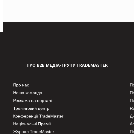
ПРО В2В МЕДІА-ГРУПУ TRADEMASTER
Про нас
П
Наша команда
П
Реклама на порталі
По
Тренінговий центр
Re
Конференції TradeMaster
Д
Національні Премії
А
Журнал TradeMaster
П