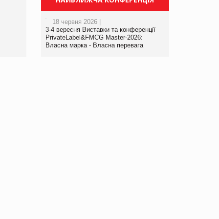
порталі оптової та
роздрібної торгівлі
18 червня 2026 |
www.trademaster.ua.
3-4 вересня Виставки та конференції
правила. Особливості.
PrivateLabel&FMCG Master-2026:
Власна марка - Власна перевага