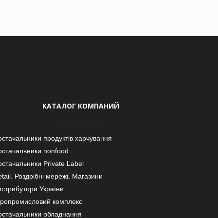
КАТАЛОГ КОМПАНИЙ
остачальники продуктів харчування
остачальники nonfood
стачальники Private Label
tail. Роздрібні мережі, Магазини
истрибутори України
гропромисловий комплекс
остачальники обладнання