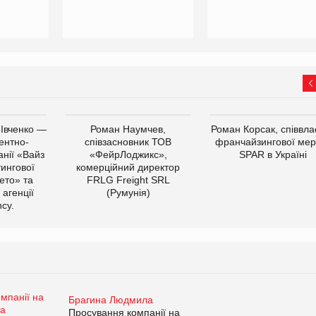
 Івченко —
Роман Наумчев,
Роман Корсак, співвла
ентно-
співзасновник ТОВ
франчайзингової мер
нії «Вайз
«ФейрЛоджикс»,
SPAR в Україні
тингової
комерційний директор
ето» та
FRLG Freight SRL
 агенції
(Румунія)
cy.
Брагина Людмила
Просування компанії на