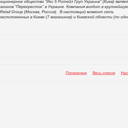
кционерное общество "Икс 5 Ритейл Груп Украина" (Киев) явля
зинов "Перекресток" в Украине. Компания входит в крупнейшую
etail Group (Москва, Россия).
В настоящий момент сеть
асположенных в Киеве (7 магазинов) и Киевской области (по одн
Попередня
Весь список
Нас