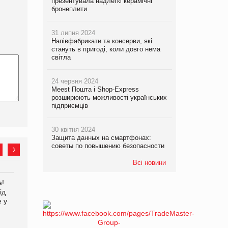
презентувала надлегкі керамічні
бронеплити
31 липня 2024
Напівфабрикати та консерви, які
стануть в пригоді, коли довго нема
світла
24 червня 2024
Meest Пошта і Shop-Express
розширюють можливості українських
підприємців
30 квітня 2024
Защита данных на смартфонах:
советы по повышению безопасности
Всі новини
а!
EVA.UA запустила
Kraft Heinz скоротила
ід
кампанію «Хто б знав» про
збиток у першому півріччі
е у
асортимент, якого покупці
не очікують побачити на
платформі