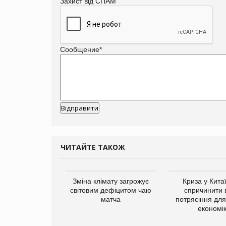
Захист від СПАМ
Сообщение
*
ЧИТАЙТЕ ТАКОЖ
ує виробника
Зміна клімату загрожує
Криза у Кита
добавок Thorne
світовим дефіцитом чаю
спричинити 
матча
потрясіння для 
економі