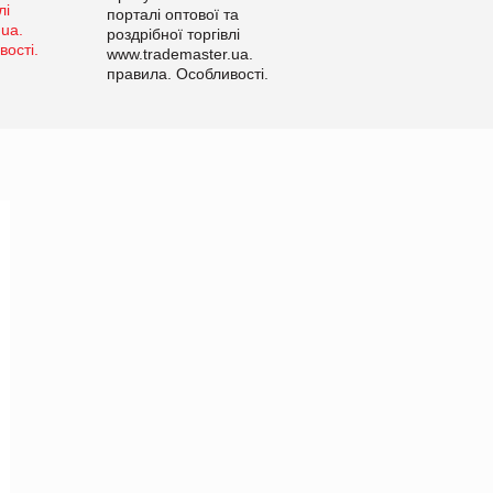
порталі оптової та
роздрібної торгівлі
www.trademaster.ua.
правила. Особливості.
Рекомендації