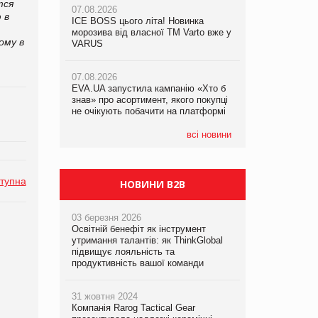
ется
07.08.2026
 в
ICE BOSS цього літа! Новинка
06.08.2026
07.08.2026
морозива від власної ТМ Varto вже у
Смачна новинка для хвостатих: у
ому в
Франція заборонила рекламні дзвінки
VARUS
VARUS з’явилися паучі Varto Paw
без згоди клієнтів
expert від власної ТМ Varto!
07.08.2026
EVA.UA запустила кампанію «Хто б
05.08.2026
знав» про асортимент, якого покупці
Мережа супермаркетів VARUS купує
не очікують побачити на платформі
мережу магазинів формату
convenience store КОЛО: об’єднана
компанія налічуватиме 374 магазини
всі новини
тупна
НОВИНИ B2B
03 березня 2026
Освітній бенефіт як інструмент
утримання талантів: як ThinkGlobal
підвищує лояльність та
продуктивність вашої команди
31 жовтня 2024
Компанія Rarog Tactical Gear