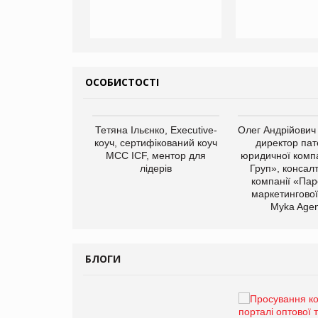
ОСОБИСТОСТІ
арас Ігорович,
Тетяна Ільєнко, Executive-
Олег Андрійович
иробництва ТОВ
коуч, сертифікований коуч
директор пат
Герчак"
МСС ICF, ментор для
юридичної компа
лідерів
Груп», консал
компанії «Пар
маркетингової
Myka Agen
БЛОГИ
Брагина Людмила
Просування компанії на