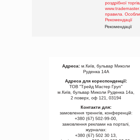
порталі оптової та
роздрібної торгівлі
www.trademaster.ua.
правила. Особливості.
ії
Рекомендації
Адреса:
м.Київ, бульвар Миколи
Руденка 14А
Адреса для кореспонденції:
ТОВ "Tрейд Мастер Груп"
м.Київ, бульвар Миколи Руденка 14а,
2 поверх, оф 121, 03194
Контакти для:
замовлення треннгів, конференцій:
+380 (67) 502-99-00,
замовлення реклами на порталі,
журналах:
+380 (67) 502 30 13,