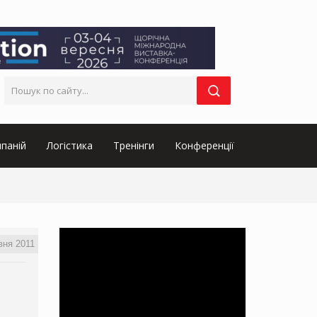
паній
Логістика
Тренінги
Конференції
вня 2011