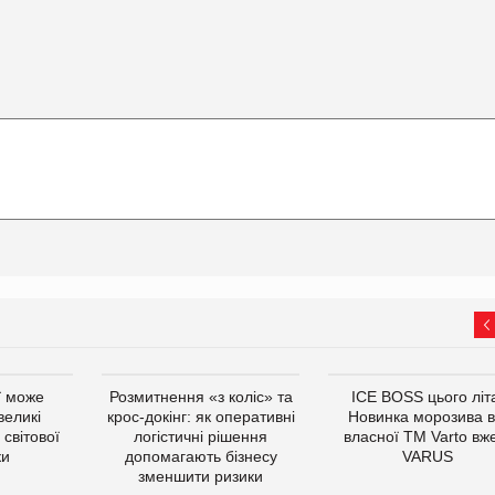
ї може
Розмитнення «з коліс» та
ICE BOSS цього літ
великі
крос-докінг: як оперативні
Новинка морозива в
світової
логістичні рішення
власної ТМ Varto вж
ки
допомагають бізнесу
VARUS
зменшити ризики