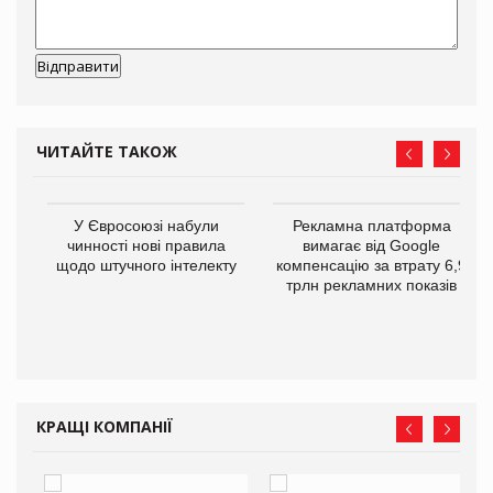
ЧИТАЙТЕ ТАКОЖ
У Євросоюзі набули
Рекламна платформа
го
чинності нові правила
вимагає від Google
щодо штучного інтелекту
компенсацію за втрату 6,9
трлн рекламних показів
КРАЩІ КОМПАНІЇ