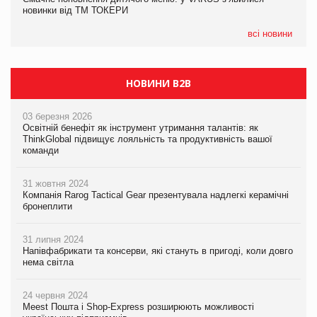
новинки від ТМ ТОКЕРИ
Millennium
всі новини
НОВИНИ B2B
03 березня 2026
Освітній бенефіт як інструмент утримання талантів: як
ThinkGlobal підвищує лояльність та продуктивність вашої
команди
31 жовтня 2024
Компанія Rarog Tactical Gear презентувала надлегкі керамічні
бронеплити
31 липня 2024
Напівфабрикати та консерви, які стануть в пригоді, коли довго
нема світла
24 червня 2024
Meest Пошта і Shop-Express розширюють можливості