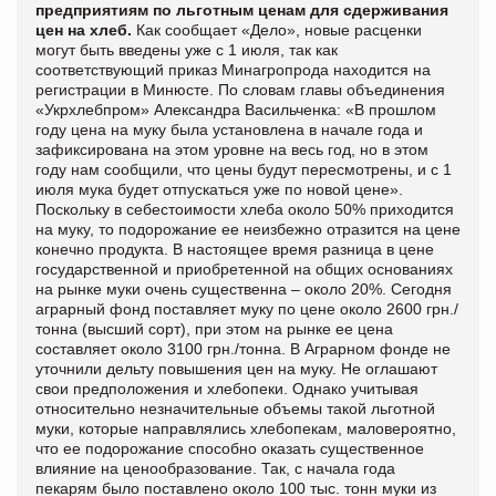
предприятиям по льготным ценам для сдерживания
цен на хлеб.
Как сообщает «
Дело», новые расценки
могут быть введены уже с 1 июля, так как
соответствующий приказ Минагропрода находится на
регистрации в Минюсте. По словам главы объединения
«Укрхлебпром» Александра Васильченка: «В прошлом
году цена на муку была установлена в начале года и
зафиксирована на этом уровне на весь год, но в этом
году нам сообщили, что цены будут пересмотрены, и с 1
июля мука будет отпускаться уже по новой цене».
Поскольку в себестоимости хлеба около 50% приходится
на муку, то подорожание ее неизбежно отразится на цене
конечно продукта. В настоящее время разница в цене
государственной и приобретенной на общих основаниях
на рынке муки очень существенна – около 20%. Сегодня
аграрный фонд поставляет муку по цене около 2600 грн./
тонна (высший сорт), при этом на рынке ее цена
составляет около 3100 грн./тонна. В Аграрном фонде не
уточнили дельту повышения цен на муку. Не оглашают
свои предположения и хлебопеки. Однако учитывая
относительно незначительные объемы такой льготной
муки, которые направлялись хлебопекам, маловероятно,
что ее подорожание способно оказать существенное
влияние на ценообразование. Так, с начала года
пекарям было поставлено около 100 тыс. тонн муки из