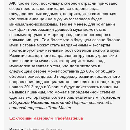
АФ. Кроме того, поскольку к хлебной отрасли приковано
сверх пристальное внимание со стороны ряда
государственных ведомств, не приходится сомневаться,
что повышение цен на муку из госзапасов будет
минимально-возможным. Тем не менее, для компаний
сам факт подорожания дешевой муки может стать
весомым аргументом при проведении переговоров о
повышении цен. Тем более что в будущем сезоне баланс
муки в стране может стать напряженным – эксперты
прогнозируют значительный рост объемов экспорта муки.
Развитие экспортного направления крупные украинские
производители муки считают приоритетным - ряд
мукомолов заявляет о том, что доля экспорта в
следующем сезоне может составить до 80% от общего
объема производства. В поддержку развития экспортного
направления ряд специалистов приводят тот факт, что до
начала 2012 года в Украине будут действовать пошлины
на вывоз пшеницы, что может в определенной степени
сделать экспорт муки более привлекательным.
Торговля
в Украине
Новости компаний
Портал розничной и
оптовой торговли TradeMaster
Ексклюзивні матеріали TradeMaster.ua
Раздел:
>
Новости Украины