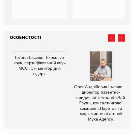
ОСОБИСТОСТІ
Тетяна Ільєнко, Executive-
коуч, сертифікований коуч
МСС ICF, ментор для
лідерів
,
Олег Андрійович Івченко —
ОВ
директор патентно-
юридичної компанії «Вайз
Груп», консалтингової
компанії «Парето» та
маркетингової агенції
Myka Agency.