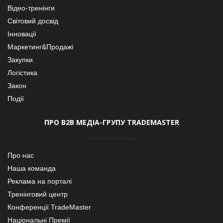
Відео-тренінги
Світовий досвід
Інновації
Маркетинг&Продажі
Закупки
Логістика
Закон
Події
ПРО В2В МЕДІА-ГРУПУ TRADEMASTER
Про нас
Наша команда
Реклама на порталі
Тренінговий центр
Конференції TradeMaster
Національні Премії