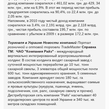
доход компании сократился с 461,02 млн. грн. до 429, 34
млн. грн., или на 6,9%. В этот же период чистая прибыль
предприятия сократилась на 90,4%, со 22,4 млн. грн. до
2,05 млн. грн.
Напомним, в 2010 году чистый доход компании
сократился на 3,4%, со 2,191 млрд. грн. до 2,118 млрд.
грн., чистая прибыль составила 195,7 млн. грн. по
сравнению с убытком в 2009 г. в размере 172,2 млн. грн.
Торговля в Украине
Новости компаний
Портал
розничной и оптовой торговли TradeMaster
Справка
ТМ:
ЧАО "Компания Райз"
- международный
вертикально интегрированный агропромышленный
холдинг. В состав холдинга входят сахарный завод с
суточной мощностью переработки до 10 тыс. тонн
сахарной свеклы, 3 элеватора общей мощностью почти
600 тыс. тонн единовременного хранения, 5 семенных
заводов. Компания арендует около 180 тыс. га
сельскохозяйственного назначения; выращивает озимые
и яровые культуры (кукуруза, пшеница, ячмень,
подсолнечник, соя, рапс, сахарную свеклу и прочее).
Дистрибуторская сеть компании "Райз" насчитывает 40
агродилерских центров по всей Украине и 340 тыс. кв.
метров складских помещений.