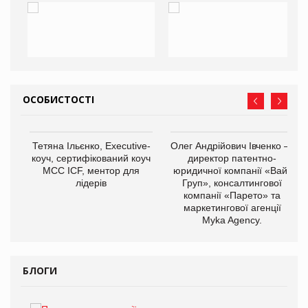
ОСОБИСТОСТІ
,
Тетяна Ільєнко, Executive-
Олег Андрійович Івченко —
ОВ
коуч, сертифікований коуч
директор патентно-
МСС ICF, ментор для
юридичної компанії «Вайз
лідерів
Груп», консалтингової
компанії «Парето» та
маркетингової агенції
Myka Agency.
БЛОГИ