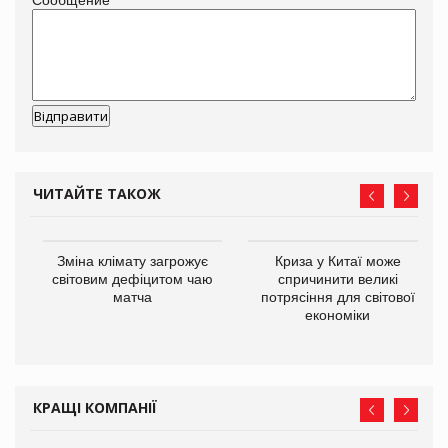
ЧИТАЙТЕ ТАКОЖ
Зміна клімату загрожує
Криза у Китаї може
ne
світовим дефіцитом чаю
спричинити великі
матча
потрясіння для світової
економіки
КРАЩІ КОМПАНІЇ