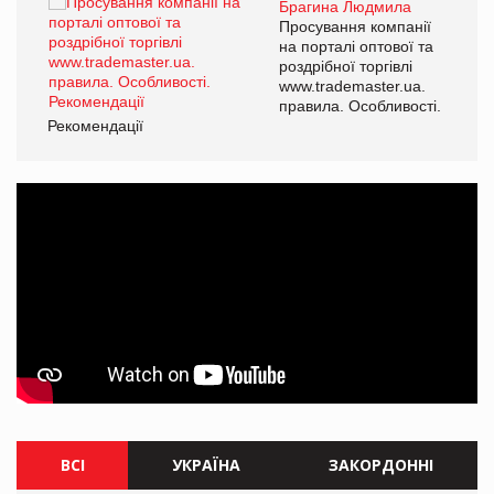
Брагина Людмила
ї
Просування компанії
а
на порталі оптової та
роздрібної торгівлі
www.trademaster.ua.
і.
правила. Особливості.
Рекомендації
Ре
ВСІ
УКРАЇНА
ЗАКОРДОННІ