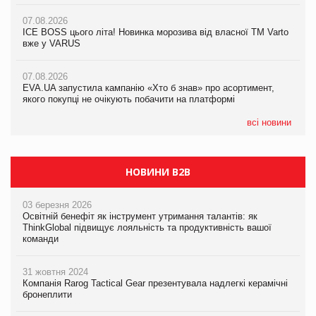
07.08.2026
07.08.2026
Продажі Hugo Boss впали на 9%
ICE BOSS цього літа! Новинка морозива від власної ТМ Varto
06.08.2026
вже у VARUS
Смачна новинка для хвостатих: у VARUS з’явилися паучі
07.08.2026
Varto Paw expert від власної ТМ Varto!
Франція заборонила рекламні дзвінки без згоди клієнтів
07.08.2026
EVA.UA запустила кампанію «Хто б знав» про асортимент,
05.08.2026
якого покупці не очікують побачити на платформі
Мережа супермаркетів VARUS купує мережу магазинів
формату convenience store КОЛО: об’єднана компанія
налічуватиме 374 магазини
всі новини
НОВИНИ B2B
03 березня 2026
Освітній бенефіт як інструмент утримання талантів: як
ThinkGlobal підвищує лояльність та продуктивність вашої
команди
31 жовтня 2024
Компанія Rarog Tactical Gear презентувала надлегкі керамічні
бронеплити