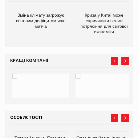
Зміна клімату загрожує
Криза у Китаї може
ne
світовим дефіцитом чаю
спричинити великі
матча
потрясіння для світової
економіки
КРАЩІ КОМПАНІЇ
ОСОБИСТОСТІ
,
Тетяна Ільєнко, Executive-
Олег Андрійович Івченко —