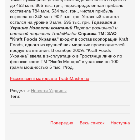
до 453 млн. 865 тыс. грн., нераспределенная прибыль
составила 784 млн. 534 тыс. грн., чистая прибыль
выросла до 348 млн. 902 тыс. грн. Уставный капитал
остался на уровне 3 млн. 595 тыс. грн.
Торговля в
Украине
Новости компаний
Портал розничной и
оптовой торговли TradeMaster
Справка ТМ:
ЗАО
"Kraft Foods Украина"
входит в состав корпорации Kraft
Foods, одного из крупнейших мировых производителей
продуктов питания. В октябре 2009г. "Kraft Foods
Украина" ввела в эксплуатацию в Тростянце линию по
фасовке кофе ТМ "Якобз Монарх" в упаковки по 100
грамм мощностью 5 тыс. т/год.
Ексклюзивні матеріали TradeMaster.ua
Раздел:
>
Новости Украины
Теги:
Попередня
Весь список
Наступна