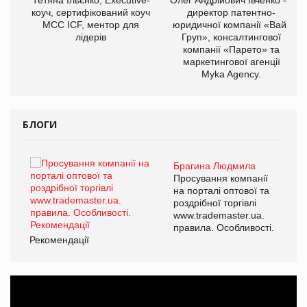
ОВ
коуч, сертифікований коуч
директор патентно-
МСС ICF, ментор для
юридичної компанії «Вайз
лідерів
Груп», консалтингової
компанії «Парето» та
маркетингової агенції
Myka Agency.
БЛОГИ
Брагина Людмила
ї
Просування компанії
а
на порталі оптової та
роздрібної торгівлі
www.trademaster.ua.
і.
правила. Особливості.
Рекомендації
Ре