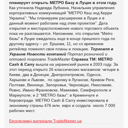
планирует открыть МЕТРО Базу в Луцке в этом году.
Как уточнила Надежда Лубнина, Начальник управления
корпоративных коммуникаций "МЕТРО Кеш энд Керри
Украина": "Мы планируем расширение в Луцке и в
данный момент работаем над этим проектом". Дата
открытия и месторасположение нового торгового объекта
пока не разглашается. Напомним, что открытие "Metro
базы" в Луцке ожидалось еще в конце пришлого года по
другому адресу – ул. Ершова, 11, но со временем
ритейлер поменял свои планы и локацию.
Т
орговля в
Украине
Новости компаний
Портал розничной и
оптовой торговли TradeMaster
Справка ТМ:
METRO
Cash & Carry
вышла на украинский рынок
в 2003 году. За
этот период открыто 26 классических магазинов: четыре в
Киеве, два в Донецке, Днепропетровске, Одессе,
Харькове и Львове, по одному в Луганске, Кривом Роге,
Полтаве, Виннице, Запорожье, Черновцах, Николаеве,
Ровно, Ивано-Франковске, Макеевке, Симферополе и
Мариуполе; и 2 "METRO базы": в Кременчуге и
Кировограде. METRO Cash & Carry инвестировала в
экономику страны 476 млн. евро и создала около 7 000
рабочих мест.
Ексклюзивні матеріали TradeMaster.ua