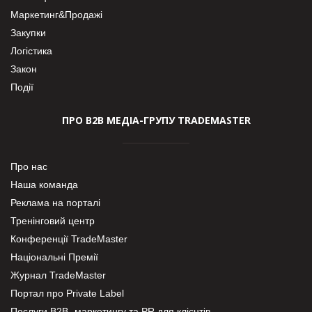
Маркетинг&Продажі
Закупки
Логістика
Закон
Події
ПРО В2В МЕДІА-ГРУПУ TRADEMASTER
Про нас
Наша команда
Реклама на порталі
Тренінговий центр
Конференції TradeMaster
Національні Премії
Журнал TradeMaster
Портал про Private Label
Послуги В2В- маркетингу та PR для клієнтів