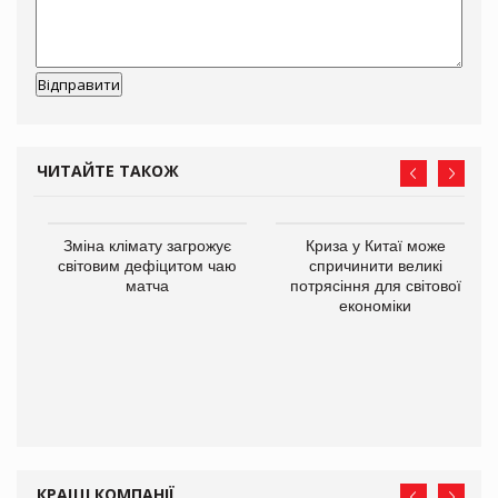
ЧИТАЙТЕ ТАКОЖ
Зміна клімату загрожує
Криза у Китаї може
ne
світовим дефіцитом чаю
спричинити великі
матча
потрясіння для світової
економіки
КРАЩІ КОМПАНІЇ