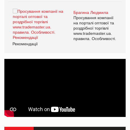
Брагина Людмила
ї
Просування компанії
а
на порталі оптової та
роздрібної торгівлі
www.trademaster.ua.
і.
правила. Особливості.
Рекомендації
Ре