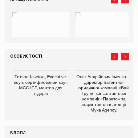
ОСОБИСТОСТІ
,
Тетяна Ільєнко, Executive-
Олег Андрійович Івченко —
ОВ
коуч, сертифікований коуч
директор патентно-
МСС ICF, ментор для
юридичної компанії «Вайз
лідерів
Груп», консалтингової
компанії «Парето» та
маркетингової агенції
Myka Agency.
БЛОГИ