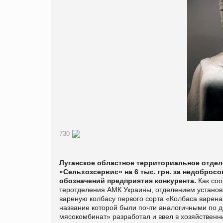
730
Луганское областное территориальное отде
«Сельхозсервис» на 6 тыс. грн. за недобро
обозначений предприятия конкурента.
Как соо
теротделения АМК Украины, отделением установ
вареную колбасу первого сорта «Колбаса варена
название которой были почти аналогичными по д
мясокомбинат» разработал и ввел в хозяйственн