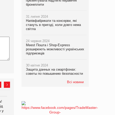
презентувала надлегкі керамічні
бронеплити
31 липня 2024
Напівфабрикати та консерви, які
стануть в пригоді, коли довго нема
світла
24 червня 2024
Meest Пошта і Shop-Express
розширюють можливості українських
підприємців
30 квітня 2024
Защита данных на смартфонах:
советы по повышению безопасности
Всі новини
а!
EVA.UA запустила
Kraft Heinz скоротила
ід
кампанію «Хто б знав» про
збиток у першому півріччі
е у
асортимент, якого покупці