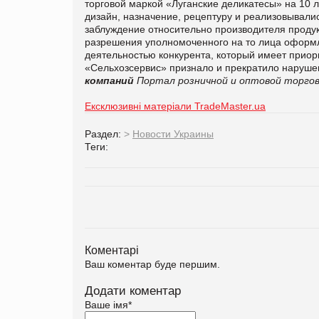
торговой маркой «Луганские деликатесы» на 10 л
дизайн, назначение, рецептуру и реализовывалис
заблуждение относительно производителя продук
разрешения уполномоченного на то лица оформл
деятельностью конкурента, который имеет приор
«Сельхозсервис» признало и прекратило наруше
компаний
Портал розничной и оптовой торгов
Ексклюзивні матеріали TradeMaster.ua
Раздел:
>
Новости Украины
Теги:
Коментарі
Ваш коментар буде першим.
Додати коментар
Ваше імя
*