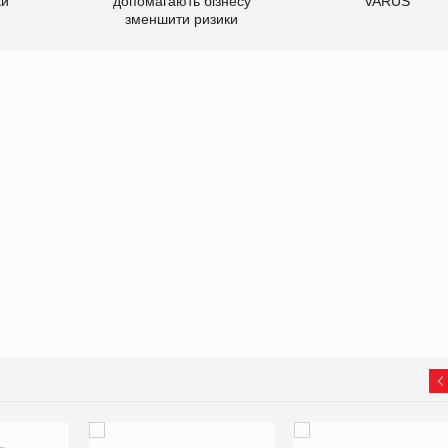
ки
допомагають бізнесу
VARUS
зменшити ризики