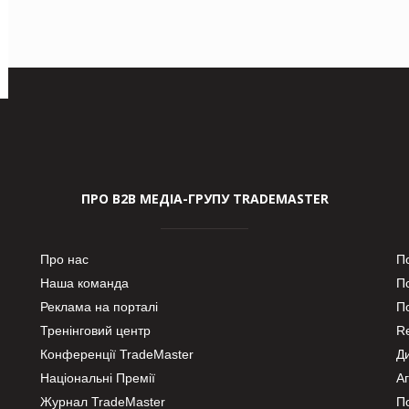
ПРО В2В МЕДІА-ГРУПУ TRADEMASTER
Про нас
П
Наша команда
П
Реклама на порталі
По
Тренінговий центр
Re
Конференції TradeMaster
Д
Національні Премії
А
Журнал TradeMaster
П