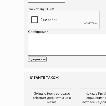
Захист від СПАМ
Сообщение
*
ЧИТАЙТЕ ТАКОЖ
ує виробника
Зміна клімату загрожує
Криза у Кита
добавок Thorne
світовим дефіцитом чаю
спричинити 
матча
потрясіння для 