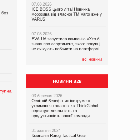
07.08.2026
ICE BOSS цього літа! Новинка
06.08.2026
 без
07.08.2026
морозива від власної ТМ Varto вже у
Смачна новинка для хвостатих: у
Франція заборонила рекламні дзвінки
VARUS
VARUS з’явилися паучі Varto Paw
без згоди клієнтів
expert від власної ТМ Varto!
07.08.2026
EVA.UA запустила кампанію «Хто б
05.08.2026
знав» про асортимент, якого покупці
Мережа супермаркетів VARUS купує
не очікують побачити на платформі
мережу магазинів формату
convenience store КОЛО: об’єднана
компанія налічуватиме 374 магазини
всі новини
НОВИНИ B2B
тупна
03 березня 2026
Освітній бенефіт як інструмент
утримання талантів: як ThinkGlobal
підвищує лояльність та
продуктивність вашої команди
31 жовтня 2024
Компанія Rarog Tactical Gear