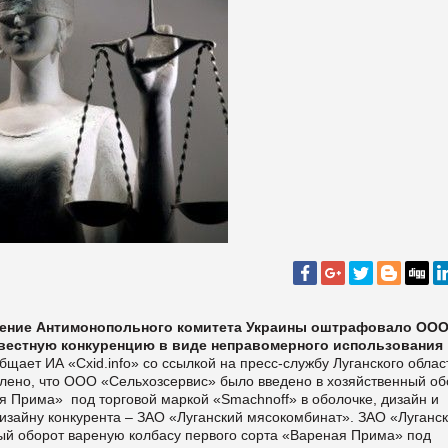
ление Антимонопольного комитета Украины оштрафовало ОО
совестную конкуренцию в виде неправомерного использования
бщает ИА «
Cxid.info» со ссылкой на пресс-службу Луганского облас
лено, что ООО «Сельхозсервис» было введено в хозяйственный об
я Прима» под торговой маркой «Smachnoff» в оболочке, дизайн и
изайну конкурента – ЗАО «Луганский мясокомбинат». ЗАО «Луганс
ый оборот вареную колбасу первого сорта «Вареная Прима» под