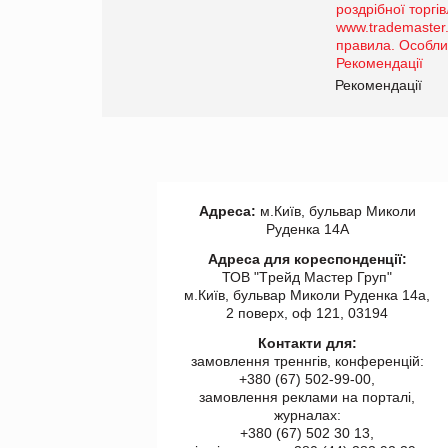
порталі оптової та
роздрібної торгівлі
www.trademaster.ua.
правила. Особливості.
ії
Рекомендації
Адреса:
м.Київ, бульвар Миколи
Руденка 14А
Адреса для кореспонденції:
ТОВ "Tрейд Мастер Груп"
м.Київ, бульвар Миколи Руденка 14а,
2 поверх, оф 121, 03194
Контакти для:
замовлення треннгів, конференцій:
+380 (67) 502-99-00,
замовлення реклами на порталі,
журналах:
+380 (67) 502 30 13,