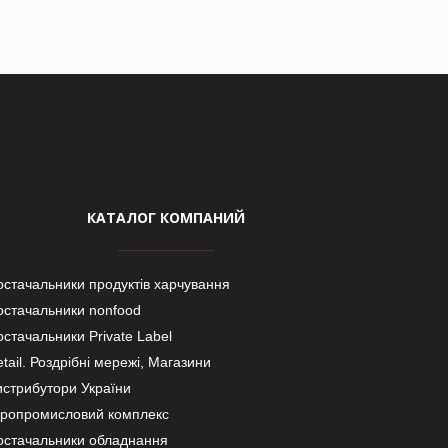
КАТАЛОГ КОМПАНИЙ
остачальники продуктів харчування
остачальники nonfood
стачальники Private Label
tail. Роздрібні мережі, Магазини
истрибутори України
гропромисловий комплекс
остачальники обладнання