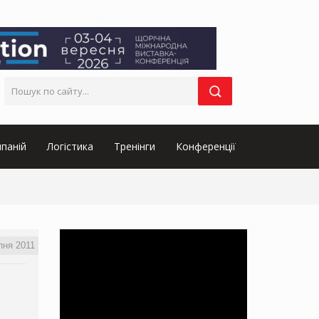
паній
Логістика
Тренінги
Конференції
пня 2011