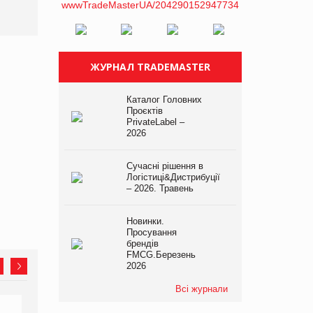
не очікують побачити на
платформі
ЖУРНАЛ TRADEMASTER
Каталог Головних
Проєктів
PrivateLabel –
2026
Сучасні рішення в
Логістиці&Дистрибуції
– 2026. Травень
Новинки.
Просування
брендів
FMCG.Березень
2026
Всі журнали