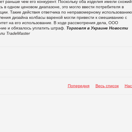
ет раньше чем его конкурент. Поскольку оба изделия имели схожий
ь в одном ценовом диапазоне, это могло ввести потребителя в
ции. Такие действия ответчика по неправомерному использованию
ения дизайна колбасы вареной могли привести к смешиванию с
итет на его использование. В ходе рассмотрения дела, ООО
ние и обязалось уплатить штраф.
Торговля в Украине
Новости
ли TradeMaster
Попередня
Весь список
Нас