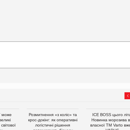
ї може
Розмитнення «з коліс» та
ICE BOSS цього літ
великі
крос-докінг: як оперативні
Новинка морозива в
світової
логістичні рішення
власної ТМ Varto вж