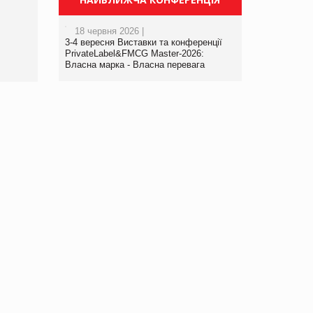
порталі оптової та
роздрібної торгівлі
18 червня 2026 |
www.trademaster.ua.
3-4 вересня Виставки та конференції
правила. Особливості.
PrivateLabel&FMCG Master-2026:
Власна марка - Власна перевага