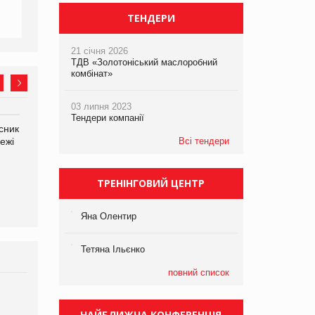
ТЕНДЕРИ
21 січня 2026
ТДВ «Золотоніський маслоробний
комбінат»
03 липня 2023
Тендери компанії
сник
Олексій Логачов-Михайлов
Яна Сараніна, директор
ежі
Файно маркет Директор
Всі тендери
компанії «УкраМарин»
департаменту з
виробництва
ТРЕНІНГОВИЙ ЦЕНТР
Яна Олентир
Тетяна Ільєнко
повний список
Брагина Людмила
Просування компанії на
НАЙБЛИЖЧА КОНФЕРЕНЦІЯ