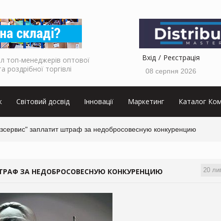
Вхід
Реєстрація
л топ-менеджерів оптової
та роздрібної торгівлі
08 серпня 2026
к
Світовий досвід
Інновації
Маркетинг
Каталог Ком
зсервис" заплатит штраф за недобросовесную конкуренцию
20 ли
ШТРАФ ЗА НЕДОБРОСОВЕСНУЮ КОНКУРЕНЦИЮ