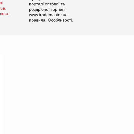
порталі оптової та
роздрібної торгівлі
www.trademaster.ua.
правила. Особливості.
Рекомендації