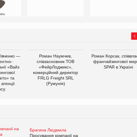
 Івченко —
Роман Наумчев,
Роман Корсак, співвла
ентно-
співзасновник ТОВ
франчайзингової мер
нії «Вайз
«ФейрЛоджикс»,
SPAR в Україні
тингової
комерційний директор
ето» та
FRLG Freight SRL
 агенції
(Румунія)
cy.
Брагина Людмила
Просування компанії на