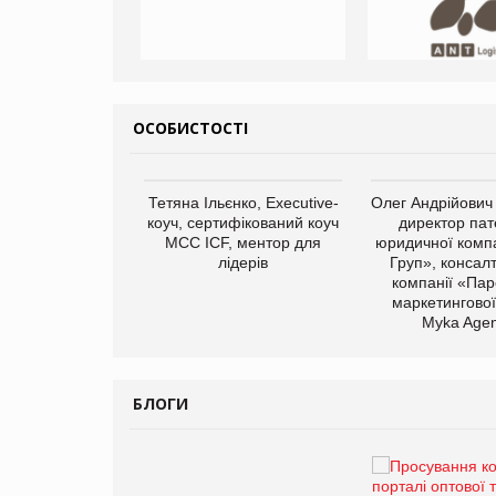
ОСОБИСТОСТІ
арас Ігорович,
Тетяна Ільєнко, Executive-
Олег Андрійович
иробництва ТОВ
коуч, сертифікований коуч
директор пат
Герчак"
МСС ICF, ментор для
юридичної компа
лідерів
Груп», консал
компанії «Пар
маркетингової
Myka Agen
БЛОГИ
Брагина Людмила
Просування компанії на