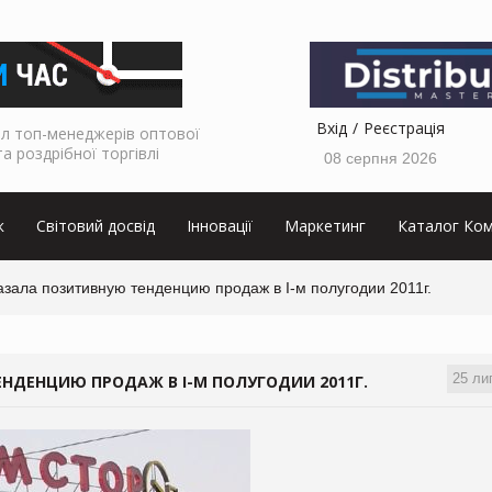
Вхід
Реєстрація
л топ-менеджерів оптової
та роздрібної торгівлі
08 серпня 2026
к
Світовий досвід
Інновації
Маркетинг
Каталог Ком
азала позитивную тенденцию продаж в I-м полугодии 2011г.
25 ли
НДЕНЦИЮ ПРОДАЖ В I-М ПОЛУГОДИИ 2011Г.