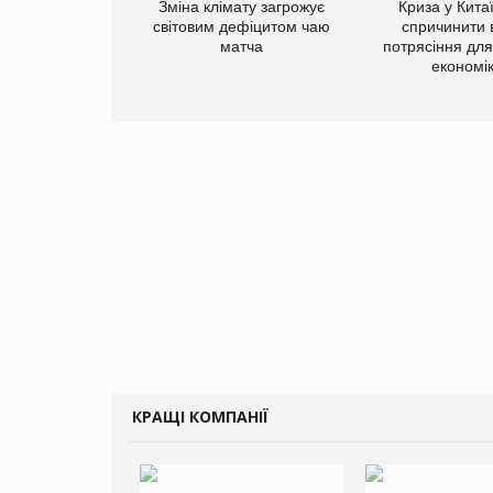
Зміна клімату загрожує
Криза у Кита
світовим дефіцитом чаю
спричинити 
матча
потрясіння для 
економі
КРАЩІ КОМПАНІЇ