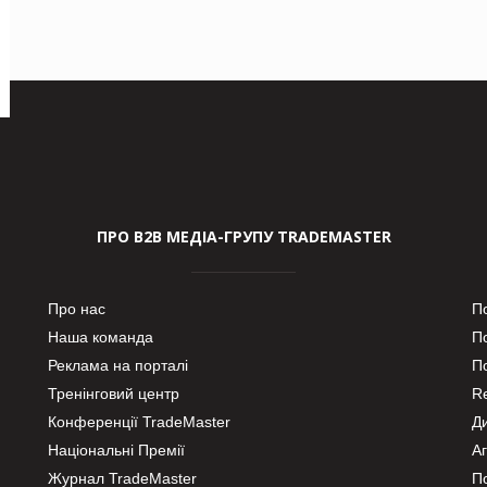
ПРО В2В МЕДІА-ГРУПУ TRADEMASTER
Про нас
П
Наша команда
П
Реклама на порталі
По
Тренінговий центр
Re
Конференції TradeMaster
Д
Національні Премії
А
Журнал TradeMaster
П