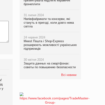
презентувала надлегкі керамічні
бронеплити
31 липня 2024
Напівфабрикати та консерви, які
стануть в пригоді, коли довго нема
світла
24 червня 2024
Meest Пошта і Shop-Express
розширюють можливості українських
підприємців
30 квітня 2024
Защита данных на смартфонах:
советы по повышению безопасности
Всі новини
а!
EVA.UA запустила
Kraft Heinz скоротила
ід
кампанію «Хто б знав» про
збиток у першому півріччі
е у
асортимент, якого покупці
не очікують побачити на
платформі