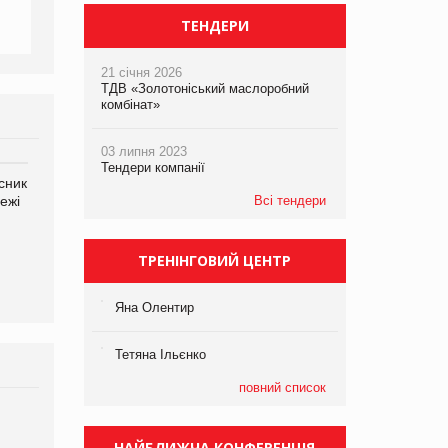
ТЕНДЕРИ
21 січня 2026
ТДВ «Золотоніський маслоробний
комбінат»
03 липня 2023
Тендери компанії
сник
Олексій Логачов-Михайлов
Яна Сараніна, директор
ежі
Файно маркет Директор
компанії «УкраМарин»
Всі тендери
департаменту з
виробництва
ТРЕНІНГОВИЙ ЦЕНТР
Яна Олентир
Тетяна Ільєнко
повний список
НАЙБЛИЖЧА КОНФЕРЕНЦІЯ