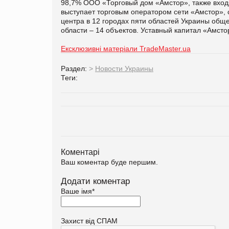
98,7% ООО «Торговый дом «Амстор», также входя
выступает торговым оператором сети «Амстор», со
центра в 12 городах пяти областей Украины обще
области – 14 объектов. Уставный капитал «Амстор
Ексклюзивні матеріали TradeMaster.ua
Раздел:
>
Новости Украины
Теги:
Коментарі
Ваш коментар буде першим.
Додати коментар
Ваше імя
*
Захист від СПАМ