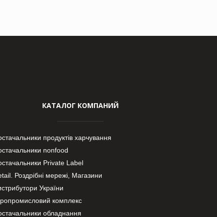
КАТАЛОГ КОМПАНИЙ
остачальники продуктів харчування
остачальники nonfood
стачальники Private Label
tail. Роздрібні мережі, Магазини
истрибутори України
гропромисловий комплекс
остачальники обладнання