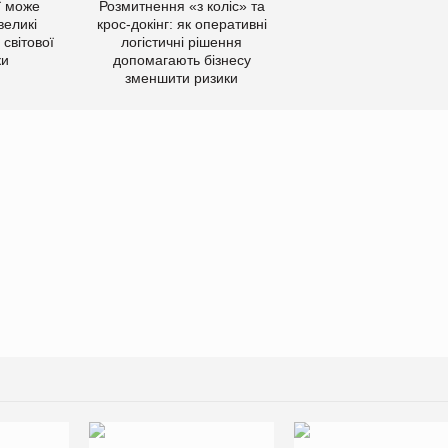
ї може
Розмитнення «з коліс» та
великі
крос-докінг: як оперативні
світової
логістичні рішення
ки
допомагають бізнесу
зменшити ризики