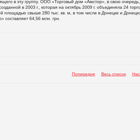
щего в эту группу. ООО «Торговый дом «Амстор», в свою очередь,
зданной в 2003 г., которая на октябрь 2009 г. объединяла 24 торг
й площадью свыше 280 тыс. кв. м, в том числе в Донецке и Донецк
» составляет 64,56 млн. грн.
Попередня
Весь список
Нас