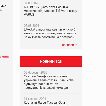
07.08.2026
овых
ICE BOSS цього літа! Новинка
06.08.2026
ой
07.08.2026
морозива від власної ТМ Varto вже у
Смачна новинка для хвостатих: у
Франція заборонила рекламні дзвінки
VARUS
VARUS з’явилися паучі Varto Paw
без згоди клієнтів
expert від власної ТМ Varto!
07.08.2026
EVA.UA запустила кампанію «Хто б
05.08.2026
знав» про асортимент, якого покупці
Мережа супермаркетів VARUS купує
не очікують побачити на платформі
мережу магазинів формату
convenience store КОЛО: об’єднана
компанія налічуватиме 374 магазини
всі новини
тупна
НОВИНИ B2B
03 березня 2026
Освітній бенефіт як інструмент
утримання талантів: як ThinkGlobal
підвищує лояльність та
продуктивність вашої команди
31 жовтня 2024
Компанія Rarog Tactical Gear