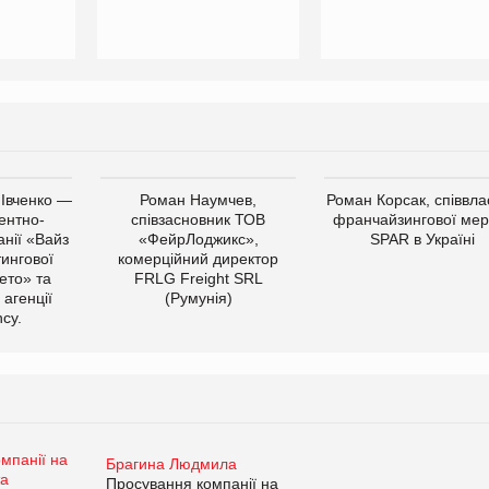
 Івченко —
Роман Наумчев,
Роман Корсак, співвла
ентно-
співзасновник ТОВ
франчайзингової мер
нії «Вайз
«ФейрЛоджикс»,
SPAR в Україні
тингової
комерційний директор
ето» та
FRLG Freight SRL
 агенції
(Румунія)
cy.
Брагина Людмила
Просування компанії на