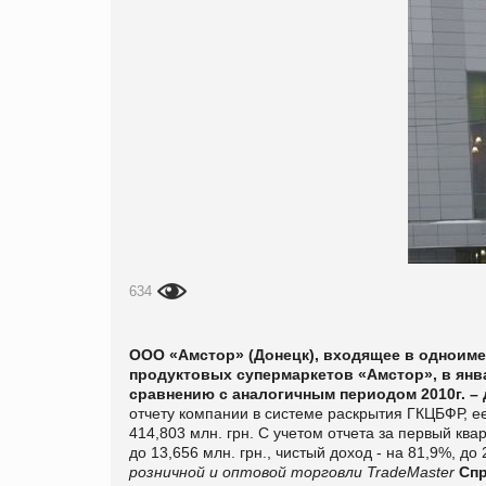
634
ООО «Амстор» (Донецк), входящее в одноиме
продуктовых супермаркетов «Амстор», в янва
сравнению с аналогичным периодом 2010г. – д
отчету компании в системе раскрытия ГКЦБФР, ее
414,803 млн. грн. С учетом отчета за первый квар
до 13,656 млн. грн., чистый доход - на 81,9%, до
розничной и оптовой торговли TradeMaster
Спр