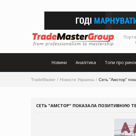
Порта
Новини
Аналітика
Топи про рино
TradeMaster
Новости Украины
Сеть "Амстор" пок
СЕТЬ "АМСТОР" ПОКАЗАЛА ПОЗИТИВНУЮ ТЕ