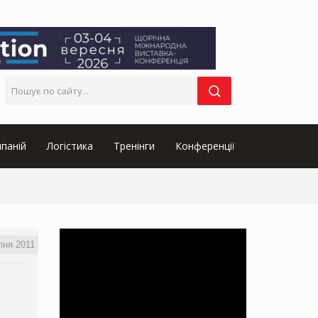
паній
Логістика
Тренінги
Конференції
пня 2011