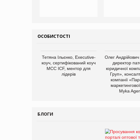
ОСОБИСТОСТІ
Тетяна Ільєнко, Executive-
Олег Андрійович
коуч, сертифікований коуч
директор пат
МСС ICF, ментор для
юридичної компа
лідерів
Груп», консал
компанії «Пар
маркетингової
Myka Agen
БЛОГИ