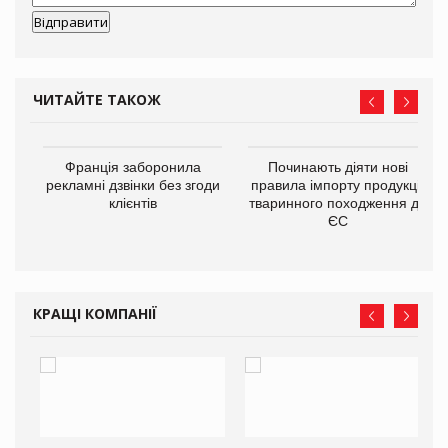
ЧИТАЙТЕ ТАКОЖ
Франція заборонила
Починають діяти нові
рекламні дзвінки без згоди
правила імпорту продукції
6,9
клієнтів
тваринного походження до
в
ЄС
КРАЩІ КОМПАНІЇ