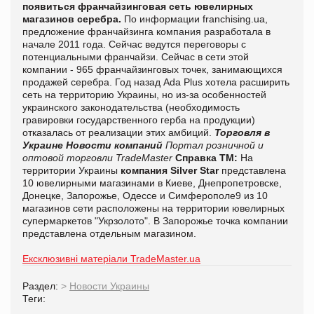
появиться франчайзинговая сеть ювелирных
магазинов серебра.
По информации franchising.ua,
предложение франчайзинга компания разработала в
начале 2011 года. Сейчас ведутся переговоры с
потенциальными франчайзи. Сейчас в сети этой
компании - 965 франчайзинговых точек, занимающихся
продажей серебра. Год назад Ada Plus хотела расширить
сеть на территорию Украины, но из-за особенностей
украинского законодательства (необходимость
гравировки государственного герба на продукции)
отказалась от реализации этих амбиций.
Торговля в
Украине
Новости компаний
Портал розничной и
оптовой торговли TradeMaster
Справка ТМ:
На
территории Украины
компания Silver Star
представлена
10 ювелирными магазинами в Киеве, Днепропетровске,
Донецке, Запорожье, Одессе и Симферополе9 из 10
магазинов сети расположены на территории ювелирных
супермаркетов "Укрзолото". В Запорожье точка компании
представлена отдельным магазином.
Ексклюзивні матеріали TradeMaster.ua
Раздел:
>
Новости Украины
Теги: