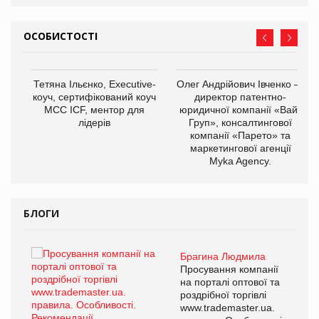
ОСОБИСТОСТІ
,
Тетяна Ільєнко, Executive-
Олег Андрійович Івченко —
ОВ
коуч, сертифікований коуч
директор патентно-
МСС ICF, ментор для
юридичної компанії «Вайз
лідерів
Груп», консалтингової
компанії «Парето» та
маркетингової агенції
Myka Agency.
БЛОГИ
Брагина Людмила
Просування компанії
на порталі оптової та
роздрібної торгівлі
www.trademaster.ua.