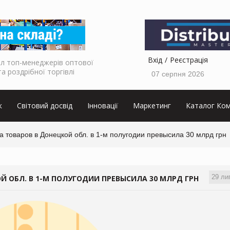
Вхід
Реєстрація
л топ-менеджерів оптової
та роздрібної торгівлі
07 серпня 2026
к
Світовий досвід
Інновації
Маркетинг
Каталог Ком
 товаров в Донецкой обл. в 1-м полугодии превысила 30 млрд грн
29 ли
 ОБЛ. В 1-М ПОЛУГОДИИ ПРЕВЫСИЛА 30 МЛРД ГРН