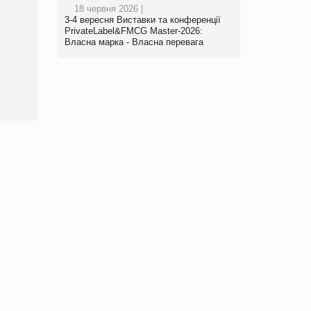
18 червня 2026 |
3-4 вересня Виставки та конференції
Брагина Людмила
PrivateLabel&FMCG Master-2026:
Просування компанії на
Власна марка - Власна перевага
порталі оптової та
роздрібної торгівлі
www.trademaster.ua.
правила. Особливості.