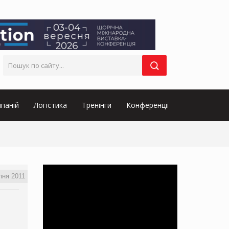
паній
Логістика
Тренінги
Конференції
пня 2011