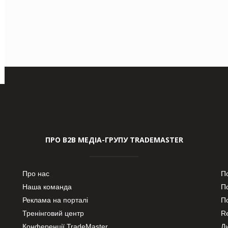
ПРО В2В МЕДІА-ГРУПУ TRADEMASTER
Про нас
П
Наша команда
П
Реклама на порталі
По
Тренінговий центр
Re
Конференції TradeMaster
Д