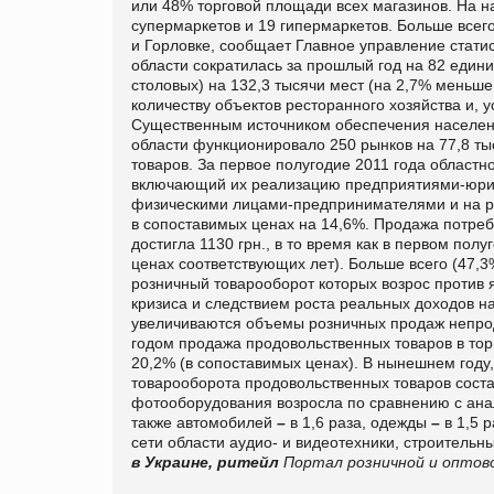
или 48% торговой площади всех магазинов. На н
супермаркетов и 19 гипермаркетов. Больше всего
и Горловке, сообщает Главное управление статис
области сократилась за прошлый год на 82 единиц
столовых) на 132,3 тысячи мест (на 2,7% меньше
количеству объектов ресторанного хозяйства и, у
Существенным источником обеспечения населени
области функционировало 250 рынков на 77,8 ты
товаров. За первое полугодие 2011 года областн
включающий их реализацию предприятиями-юрид
физическими лицами-предпринимателями и на ры
в сопоставимых ценах на 14,6%. Продажа потреби
достигла 1130 грн., в то время как в первом полу
ценах соответствующих лет). Больше всего (47,
розничный товарооборот которых возрос против 
кризиса и следствием роста реальных доходов 
увеличиваются объемы розничных продаж непрод
годом продажа продовольственных товаров в торг
20,2% (в сопоставимых ценах). В нынешнем году
товарооборота продовольственных товаров соста
фотооборудования возросла по сравнению с анал
также автомобилей
–
в 1,6 раза, одежды
–
в 1,5 
сети области аудио- и видеотехники, строительн
в Украине, ритейл
Портал розничной и оптово