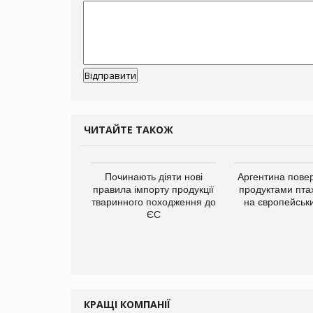
ЧИТАЙТЕ ТАКОЖ
упермаркетів
Починають діяти нові
Аргентина повер
упує мережу
правила імпорту продукції
продуктами пта
нів формату
тваринного походження до
на європейськ
ce store КОЛО:
ЄС
ана компанія
ватиме 374
газини
КРАЩІ КОМПАНІЇ