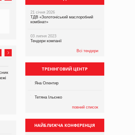
21 січня 2026
ТДВ «Золотоніський маслоробний
комбінат»
03 липня 2023
Тендери компанії
Всі тендери
ТРЕНІНГОВИЙ ЦЕНТР
сник
Олексій Логачов-Михайлов
Яна Сараніна, директор
ежі
Файно маркет Директор
компанії «УкраМарин»
департаменту з
Яна Олентир
виробництва
Тетяна Ільєнко
повний список
НАЙБЛИЖЧА КОНФЕРЕНЦІЯ