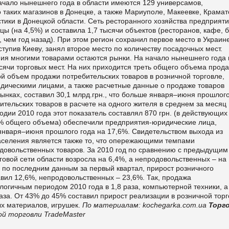
ачало нынешнего года в области имеются 129 универсамов,
 таких магазинов в Донецке, а также Мариуполе, Макеевке, Крамат
тики в Донецкой области. Сеть ресторанного хозяйства предприят
ы (на 4,5%) и составила 1,7 тысячи объектов (ресторанов, кафе, б
, чем год назад). При этом регион сохранил первое место в Украин
ступив Киеву, занял второе место по количеству посадочных мест.
я многими товарами остаются рынки. На начало нынешнего года 
сячи торговых мест. На них приходится треть общего объема прод
ой объем продажи потребительских товаров в розничной торговле,
ическими лицами, а также расчетные данные о продаже товаров
нках, составил 30,1 млрд.грн., что больше января–июня прошлого
тельских товаров в расчете на одного жителя в среднем за месяц
годии 2010 года этот показатель составлял 870 грн. (в действующих
3% общего объема) обеспечили предприятия-юридические лица,
января–июня прошлого года на 17,6%. Свидетельством выхода из
населения является также то, что опережающими темпами
овольственных товаров. За 2010 год по сравнению с предыдущим
овой сети области возросла на 6,4%, а непродовольственных – на
, по последним данным за первый квартал, прирост розничного
вил 12,6%, непродовольственных – 23,6%. Так, продажа
огичным периодом 2010 года в 1,8 раза, компьютерной техники, а
раза. От 43% до 45% составил прирост реализации в розничной тор
ых материалов, игрушек.
По материалам:
kochegarka.com.ua
Торг
й торговли TradeMaster