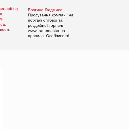
Брагина Людмила
Просування компанії на
порталі оптової та
роздрібної торгівлі
www.trademaster.ua.
правила. Особливості.
Рекомендації