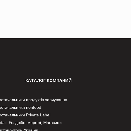
КАТАЛОГ КОМПАНИЙ
остачальники продуктів харчування
остачальники nonfood
стачальники Private Label
tail. Роздрібні мережі, Магазини
истрибутори України