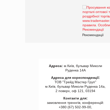
Брагина Людмила
Просування компанії на
порталі оптової та
роздрібної торгівлі
www.trademaster.ua.
правила. Особливості.
ії
Рекомендації
Адреса:
м.Київ, бульвар Миколи
Руденка 14А
Адреса для кореспонденції:
ТОВ "Tрейд Мастер Груп"
м.Київ, бульвар Миколи Руденка 14а,
2 поверх, оф 121, 03194
Контакти для:
замовлення треннгів, конференцій:
+380 (67) 502-99-00,