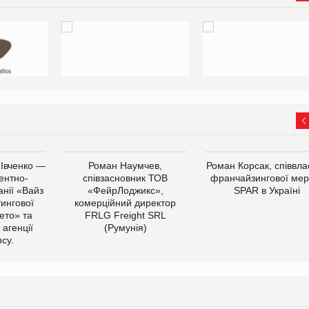
 Івченко —
Роман Наумчев,
Роман Корсак, співвла
ентно-
співзасновник ТОВ
франчайзингової мер
нії «Вайз
«ФейрЛоджикс»,
SPAR в Україні
тингової
комерційний директор
ето» та
FRLG Freight SRL
 агенції
(Румунія)
cy.