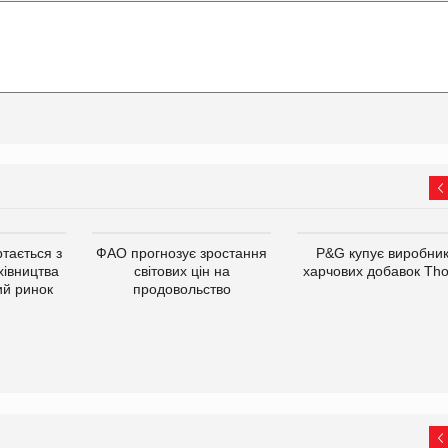
тається з
ФАО прогнозує зростання
P&G купує виробни
хівництва
світових цін на
харчових добавок Th
ий ринок
продовольство