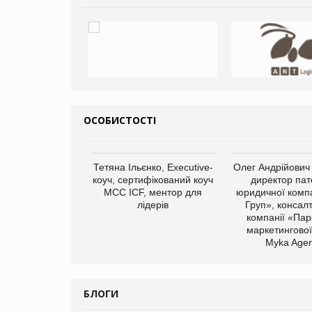
ОСОБИСТОСТІ
арас Ігорович,
Тетяна Ільєнко, Executive-
Олег Андрійович
иробництва ТОВ
коуч, сертифікований коуч
директор пат
Герчак"
МСС ICF, ментор для
юридичної компа
лідерів
Груп», консал
компанії «Пар
маркетингової
Myka Agen
БЛОГИ