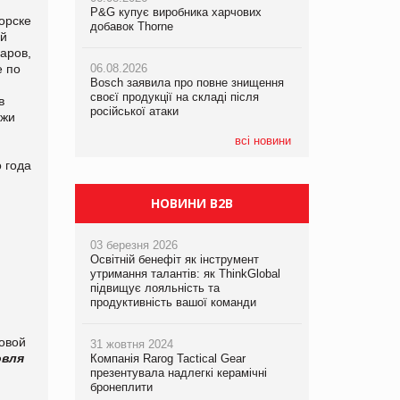
P&G купує виробника харчових
P&G купує виробника харчових
орске
добавок Thorne
добавок Thorne
ий
05.08.2026
аров,
Смачне поповнення дитячого меню:
е по
06.08.2026
06.08.2026
у VARUS з’явилися новинки від ТМ
Bosch заявила про повне знищення
Bosch заявила про повне знищення
ТОКЕРИ
своєї продукції на складі після
своєї продукції на складі після
в
російської атаки
російської атаки
ажи
05.08.2026
Сергій Лісунов про заморожені
всі новини
хлібобулочні вироби на
 года
PrivateLabel&FMCG Master 2026
НОВИНИ B2B
03 березня 2026
Освітній бенефіт як інструмент
утримання талантів: як ThinkGlobal
підвищує лояльність та
продуктивність вашої команди
говой
31 жовтня 2024
овля
Компанія Rarog Tactical Gear
презентувала надлегкі керамічні
бронеплити