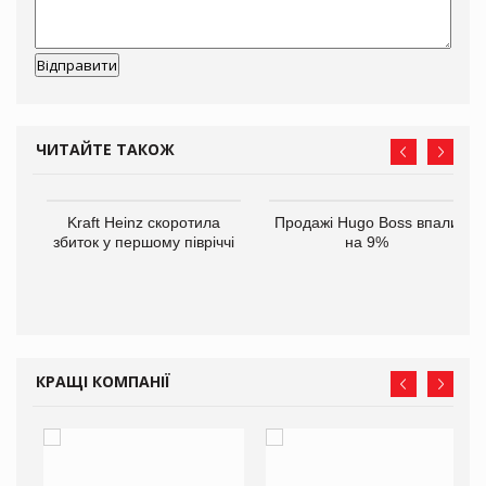
ЧИТАЙТЕ ТАКОЖ
ам
Kraft Heinz скоротила
Продажі Hugo Boss впали
іше
збиток у першому півріччі
на 9%
КРАЩІ КОМПАНІЇ