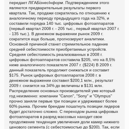
передает ЛІГА
БізнесІнформ
. Подтверждением этого
являются предварительные результаты первого
квартала. Так, продажи сократилась по отношению к
аналогичному периоду предыдущего года на 32%, и
составили порядка 140 тыс. цифровых фотоаппаратов
(первый квартал 2008 г. - 205 тыс., первый квартал 2007 г.
- 135 тыс.). В денежном выражении рынок 2009 г.
сократится еще больше, прогнозируют аналитики.
Основной причиной станет стремительное падение
средней себестоимости приобретаемых устройств.
Средняя себестоимость реализованных в 2008 г.
цифровых фотоаппаратов составила $205, что на 8,5%
ниже аналогичного показателя 2007 г. ($224) В 2009 г.
данный показатель продолжит снижаться и составит
$175. Рынок цифровых фотоаппаратов 2008 г. в
денежном выражении составил $200,1 млн., результат
2009 г. снизится на 34% до величины в $131 млн.
Распределение основных производителей уже который
год неизменно: компании "Canon", "Sony" и "Olympus"
прочно заняли первые три позиции и удерживают более
60% рынка. Прочим брендам пошатнуть позиции лидеров
будет достаточно сложно. С переходом рынка цифровых
фотоаппаратов в разряд массовых находит свое
продолжение тенденция увеличения доли камер нижнего
ценового сегмента (с себестоимостью до $200). Так, если