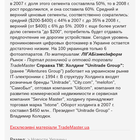
в 2007 г. доля этого сегмента составляла 50%, то в 2008 г.
рост продолжился, и она составила 60%. Средний и
верхний ценовые сегменты, соответственно сократились:
средний ($200-$400) с 44% в 2007 г. до 35% в 2008 г.,
верхний (от $400) с 6% до 5%. 2009 г. еще более усилит
долю сегмента "до $200", потребитель будет отдавать
предпочтение не дорогим устройствам. Сегодня уровень
проникновения цифровых фотокамер в Украине остается
достаточно низким. На 100 украинцев только 6
фотоаппаратов.
По материалам:
ЛІГА
БізнесІнформ
Рынок - Портал розничной и оптовой торговли
TradeMaster
Справка ТМ:
Холдинг "Unitrade Group":
(ранее "AVentures Group") работает на украинском рынке
IT-электроники с 1994 г. В структуру Холдинга входят
розничные бренды "Unitrade", "City.com", "melofon",
"СамоБыт", оптовая компания "Udicom", компания по
развитию коммерческой недвижимости и сервисная
компания "Service Master", холдингу принадлежит
торговая марка "Ixtone". Оборот холдинга в 2007 г.
составил $450 млн.. Президент "Unitrade Group" -
Владимир Колодюк.
Ексклюзивні матеріали TradeMaster.ua
Раздел:
>
Новости Украины