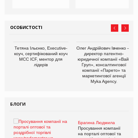
ОСОБИСТОСТІ
,
Тетяна Ільєнко, Executive-
Олег Андрійович Івченко —
ОВ
коуч, сертифікований коуч
директор патентно-
МСС ICF, ментор для
юридичної компанії «Вайз
лідерів
Груп», консалтингової
компанії «Парето» та
маркетингової агенції
Myka Agency.
БЛОГИ
Брагина Людмила
ї
Просування компанії
а
на порталі оптової та