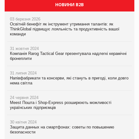
НОВИНИ B2B
03 березня 2026
Освітній бенефіт як інструмент утримання талантів: як
ThinkGlobal підвищує лояльність та продуктивність вашої
команди
31 жовтня 2024
Компанія Rarog Tactical Gear презентувала надлегкі керамічні
бронеплити
31 липня 2024
Напівфабрикати та консерви, які стануть в пригоді, коли довго
нема світла
24 червня 2024
Meest Пошта і Shop-Express розширюють можливості
українських підприємців
30 квітня 2024
Защита данных на смартфонах: советы по повышению
безопасности