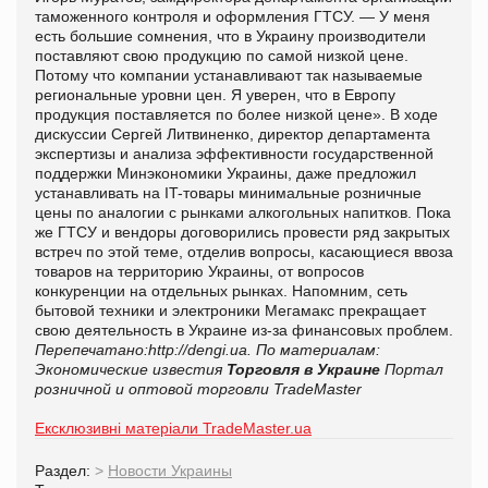
таможенного контроля и оформления ГТСУ. — У меня
есть большие сомнения, что в Украину производители
поставляют свою продукцию по самой низкой цене.
Потому что компании устанавливают так называемые
региональные уровни цен. Я уверен, что в Европу
продукция поставляется по более низкой цене». В ходе
дискуссии Сергей Литвиненко, директор департамента
экспертизы и анализа эффективности государственной
поддержки Минэкономики Украины, даже предложил
устанавливать на IT-товары минимальные розничные
цены по аналогии с рынками алкогольных напитков. Пока
же ГТСУ и вендоры договорились провести ряд закрытых
встреч по этой теме, отделив вопросы, касающиеся ввоза
товаров на территорию Украины, от вопросов
конкуренции на отдельных рынках. Напомним, сеть
бытовой техники и электроники Мегамакс прекращает
свою деятельность в Украине из-за финансовых проблем.
П
ерепечатано:http://dengi.ua. По материалам:
Экономические известия
Торговля в Украине
Портал
розничной и оптовой торговли TradeMaster
Ексклюзивні матеріали TradeMaster.ua
Раздел:
>
Новости Украины