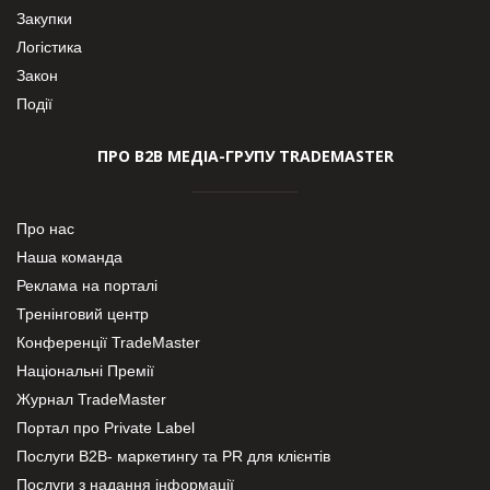
Закупки
Логістика
Закон
Події
ПРО В2В МЕДІА-ГРУПУ TRADEMASTER
Про нас
Наша команда
Реклама на порталі
Тренінговий центр
Конференції TradeMaster
Національні Премії
Журнал TradeMaster
Портал про Private Label
Послуги В2В- маркетингу та PR для клієнтів
Послуги з надання інформації