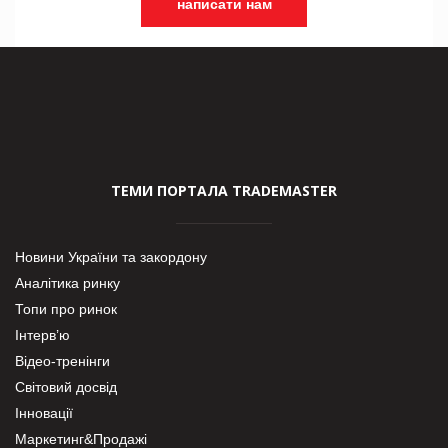
написати нам
ТЕМИ ПОРТАЛА TRADEMASTER
Новини України та закордону
Аналітика ринку
Топи про ринок
Інтерв’ю
Відео-тренінги
Світовий досвід
Інновації
Маркетинг&Продажі