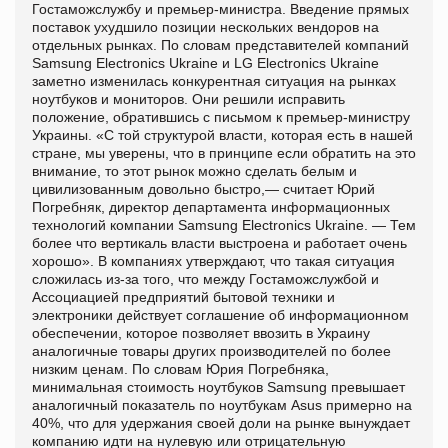
Гостаможслужбу и премьер-министра. Введение прямых
поставок ухудшило позиции нескольких вендоров на
отдельных рынках. По словам представителей компаний
Samsung Electronics Ukraine и LG Electronics Ukraine
заметно изменилась конкурентная ситуация на рынках
ноутбуков и мониторов. Они решили исправить
положение, обратившись с письмом к премьер-министру
Украины. «С той структурой власти, которая есть в нашей
стране, мы уверены, что в принципе если обратить на это
внимание, то этот рынок можно сделать белым и
цивилизованным довольно быстро,— считает Юрий
Погребняк, директор департамента информационных
технологий компании Samsung Electronics Ukraine. — Тем
более что вертикаль власти выстроена и работает очень
хорошо». В компаниях утверждают, что такая ситуация
сложилась из-за того, что между Гостаможслужбой и
Ассоциацией предприятий бытовой техники и
электроники действует соглашение об информационном
обеспечении, которое позволяет ввозить в Украину
аналогичные товары других производителей по более
низким ценам. По словам Юрия Погребняка,
минимальная стоимость ноутбуков Samsung превышает
аналогичный показатель по ноутбукам Asus примерно на
40%, что для удержания своей доли на рынке вынуждает
компанию идти на нулевую или отрицательную