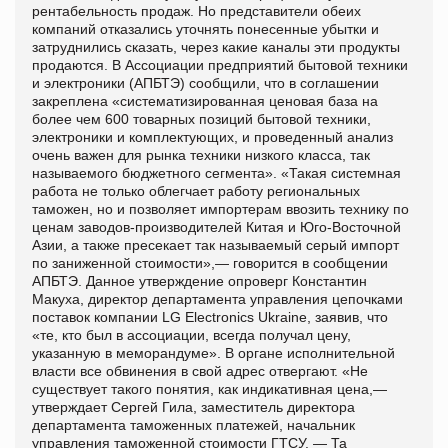
рентабельность продаж. Но представители обеих
компаний отказались уточнять понесенные убытки и
затруднились сказать, через какие каналы эти продукты
продаются. В Ассоциации предприятий бытовой техники
и электроники (АПБТЭ) сообщили, что в соглашении
закреплена «систематизированная ценовая база на
более чем 600 товарных позиций бытовой техники,
электроники и комплектующих, и проведенный анализ
очень важен для рынка техники низкого класса, так
называемого бюджетного сегмента». «Такая системная
работа не только облегчает работу региональных
таможен, но и позволяет импортерам ввозить технику по
ценам заводов-производителей Китая и Юго-Восточной
Азии, а также пресекает так называемый серый импорт
по заниженной стоимости»,— говорится в сообщении
АПБТЭ. Данное утверждение опроверг Константин
Макуха, директор департамента управления цепочками
поставок компании LG Electronics Ukraine, заявив, что
«те, кто был в ассоциации, всегда получал цену,
указанную в меморандуме». В органе исполнительной
власти все обвинения в свой адрес отвергают. «Не
существует такого понятия, как индикативная цена,—
утверждает Сергей Гила, заместитель директора
департамента таможенных платежей, начальник
управления таможенной стоимости ГТСУ. — Та