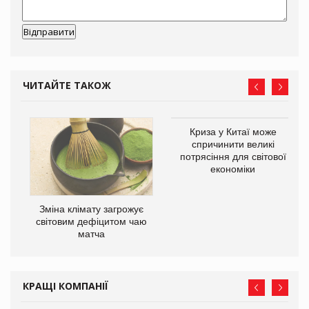
ЧИТАЙТЕ ТАКОЖ
Криза у Китаї може
спричинити великі
потрясіння для світової
економіки
Зміна клімату загрожує
ne
світовим дефіцитом чаю
матча
КРАЩІ КОМПАНІЇ