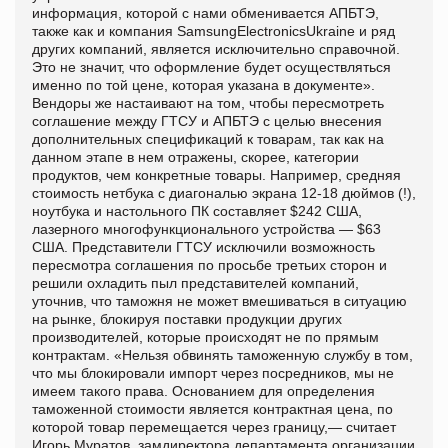
информация, которой с нами обменивается АПБТЭ,
также как и компания SamsungElectronicsUkraine и ряд
других компаний, является исключительно справочной.
Это не значит, что оформление будет осуществляться
именно по той цене, которая указана в документе».
Вендоры же настаивают на том, чтобы пересмотреть
соглашение между ГТСУ и АПБТЭ с целью внесения
дополнительных спецификаций к товарам, так как на
данном этапе в нем отражены, скорее, категории
продуктов, чем конкретные товары. Например, средняя
стоимость нетбука с диагональю экрана 12-18 дюймов (!),
ноутбука и настольного ПК составляет $242 США,
лазерного многофункционального устройства — $63
США. Представители ГТСУ исключили возможность
пересмотра соглашения по просьбе третьих сторон и
решили охладить пыл представителей компаний,
уточнив, что таможня не может вмешиваться в ситуацию
на рынке, блокируя поставки продукции других
производителей, которые происходят не по прямым
контрактам. «Нельзя обвинять таможенную службу в том,
что мы блокировали импорт через посредников, мы не
имеем такого права. Основанием для определения
таможенной стоимости является контрактная цена, по
которой товар перемещается через границу,— считает
Игорь Муратов, замдиректора департамента организации