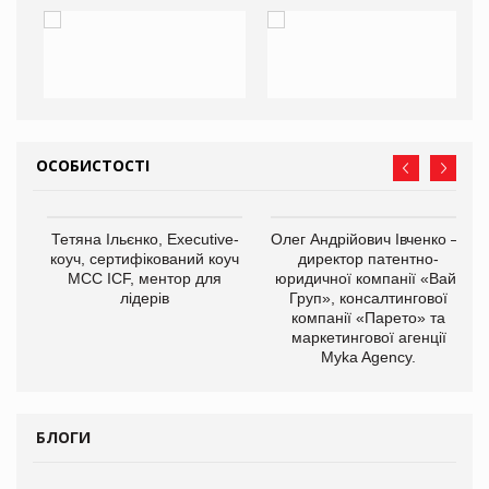
ОСОБИСТОСТІ
,
Тетяна Ільєнко, Executive-
Олег Андрійович Івченко —
ОВ
коуч, сертифікований коуч
директор патентно-
МСС ICF, ментор для
юридичної компанії «Вайз
лідерів
Груп», консалтингової
компанії «Парето» та
маркетингової агенції
Myka Agency.
БЛОГИ