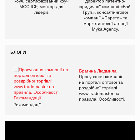
ОВ
коуч, сертифікований коуч
директор патентно-
МСС ICF, ментор для
юридичної компанії «Вайз
лідерів
Груп», консалтингової
компанії «Парето» та
маркетингової агенції
Myka Agency.
БЛОГИ
Брагина Людмила
ї
Просування компанії
а
на порталі оптової та
роздрібної торгівлі
www.trademaster.ua.
і.
правила. Особливості.
Рекомендації
Ре