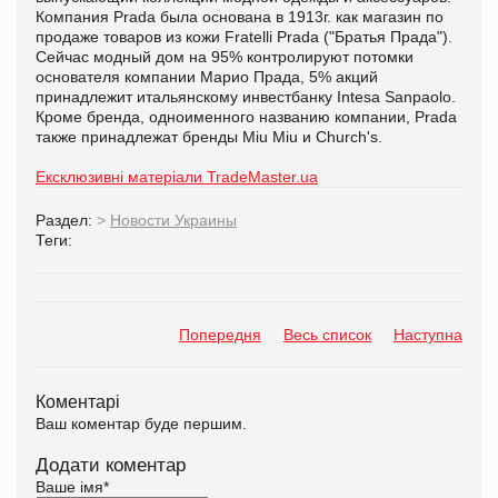
Компания Prada была основана в 1913г. как магазин по
продаже товаров из кожи Fratelli Prada ("Братья Прада").
Сейчас модный дом на 95% контролируют потомки
основателя компании Марио Прада, 5% акций
принадлежит итальянскому инвестбанку Intesa Sanpaolo.
Кроме бренда, одноименного названию компании, Prada
также принадлежат бренды Miu Miu и Church's.
Ексклюзивні матеріали TradeMaster.ua
Раздел:
>
Новости Украины
Теги:
Попередня
Весь список
Наступна
Коментарі
Ваш коментар буде першим.
Додати коментар
Ваше імя
*