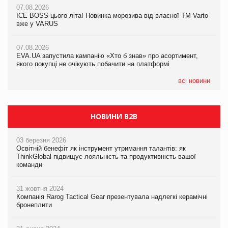
07.08.2026
Продажі Hugo Boss впали на 9%
ICE BOSS цього літа! Новинка морозива від власної ТМ Varto
06.08.2026
вже у VARUS
Смачна новинка для хвостатих: у VARUS з’явилися паучі
07.08.2026
Varto Paw expert від власної ТМ Varto!
Франція заборонила рекламні дзвінки без згоди клієнтів
07.08.2026
EVA.UA запустила кампанію «Хто б знав» про асортимент,
05.08.2026
якого покупці не очікують побачити на платформі
Мережа супермаркетів VARUS купує мережу магазинів
формату convenience store КОЛО: об’єднана компанія
налічуватиме 374 магазини
всі новини
НОВИНИ B2B
03 березня 2026
Освітній бенефіт як інструмент утримання талантів: як
ThinkGlobal підвищує лояльність та продуктивність вашої
команди
31 жовтня 2024
Компанія Rarog Tactical Gear презентувала надлегкі керамічні
бронеплити