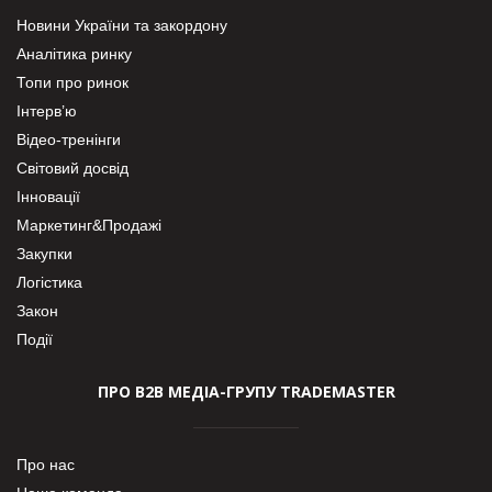
Новини України та закордону
Аналітика ринку
Топи про ринок
Інтерв’ю
Відео-тренінги
Світовий досвід
Інновації
Маркетинг&Продажі
Закупки
Логістика
Закон
Події
ПРО В2В МЕДІА-ГРУПУ TRADEMASTER
Про нас