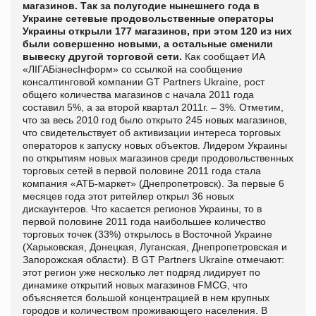
магазинов. Так за полугодие нынешнего года в
Украине сетевые продовольственные операторы
Украины открыли 177 магазинов, при этом 120 из них
были совершенно новыми, а остальные сменили
вывеску другой торговой сети.
Как сообщает ИА
«
ЛІГА
БізнесІнформ» со ссылкой на
сообщение
консалтинговой компании GT Partners Ukraine, рост
общего количества магазинов с начала 2011 года
составил 5%, а за второй квартал 2011г. – 3%. Отметим,
что за весь 2010 год было открыто 245 новых магазинов,
что свидетельствует об активизации интереса торговых
операторов к запуску новых объектов. Лидером Украины
по открытиям новых магазинов среди продовольственных
торговых сетей в первой половине 2011 года стала
компания «АТБ-маркет» (Днепропетровск). За первые 6
месяцев года этот ритейлер открыл 36 новых
дискаунтеров. Что касается регионов Украины, то в
первой половине 2011 года наибольшее количество
торговых точек (33%) открылось в Восточной Украине
(Харьковская, Донецкая, Луганская, Днепропетровская и
Запорожская области). В GT Partners Ukraine отмечают:
этот регион уже несколько лет подряд лидирует по
динамике открытий новых магазинов FMCG, что
объясняется большой концентрацией в нем крупных
городов и количеством проживающего населения. В