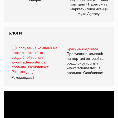
компанії «Парето» та
маркетингової агенції
Myka Agency.
БЛОГИ
Брагина Людмила
ї
Просування компанії
а
на порталі оптової та
роздрібної торгівлі
www.trademaster.ua.
і.
правила. Особливості.
Рекомендації
Ре