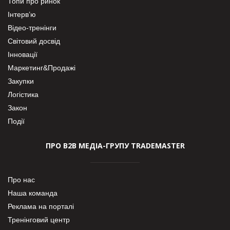
Топи про ринок
Інтерв’ю
Відео-тренінги
Світовий досвід
Інновації
Маркетинг&Продажі
Закупки
Логістика
Закон
Події
ПРО В2В МЕДІА-ГРУПУ TRADEMASTER
Про нас
Наша команда
Реклама на порталі
Тренінговий центр