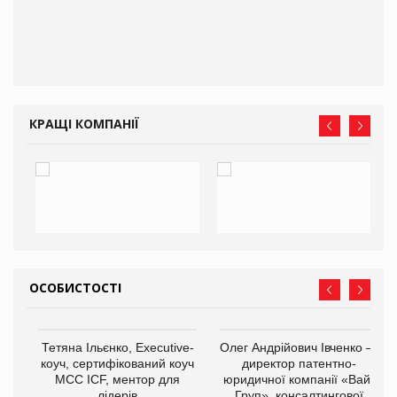
КРАЩІ КОМПАНІЇ
ОСОБИСТОСТІ
,
Тетяна Ільєнко, Executive-
Олег Андрійович Івченко —
ОВ
коуч, сертифікований коуч
директор патентно-
МСС ICF, ментор для
юридичної компанії «Вайз
лідерів
Груп», консалтингової