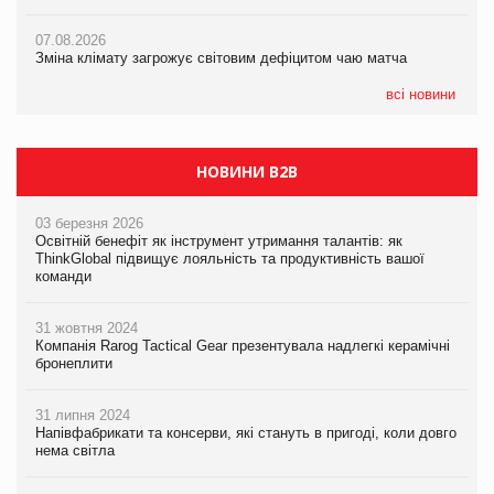
ICE BOSS цього літа! Новинка морозива від власної ТМ Varto
07.08.2026
вже у VARUS
07.08.2026
Kraft Heinz скоротила збиток у першому півріччі
Зміна клімату загрожує світовим дефіцитом чаю матча
07.08.2026
EVA.UA запустила кампанію «Хто б знав» про асортимент,
всі новини
якого покупці не очікують побачити на платформі
НОВИНИ B2B
03 березня 2026
Освітній бенефіт як інструмент утримання талантів: як
ThinkGlobal підвищує лояльність та продуктивність вашої
команди
31 жовтня 2024
Компанія Rarog Tactical Gear презентувала надлегкі керамічні
бронеплити
31 липня 2024
Напівфабрикати та консерви, які стануть в пригоді, коли довго
нема світла