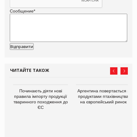
Сообщение
*
ЧИТАЙТЕ ТАКОЖ
в
Починають діяти нові
Аргентина повертається з
правила імпорту продукції
продуктами птахівництва
тваринного походження до
на європейський ринок
О:
ЄС