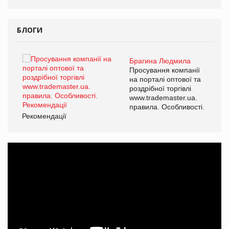
БЛОГИ
Брагина Людмила
ї
Просування компанії
а
на порталі оптової та
роздрібної торгівлі
www.trademaster.ua.
і.
правила. Особливості.
Рекомендації
Ре