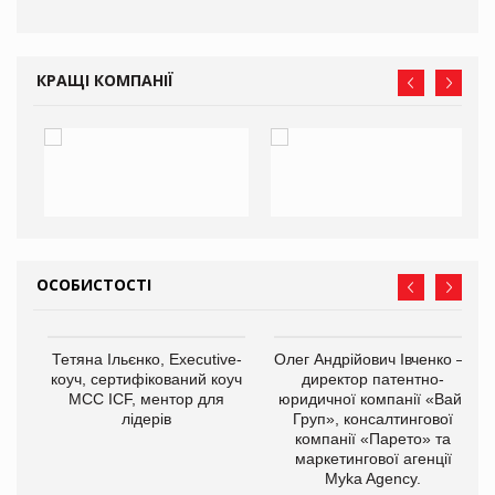
КРАЩІ КОМПАНІЇ
ОСОБИСТОСТІ
,
Тетяна Ільєнко, Executive-
Олег Андрійович Івченко —
ОВ
коуч, сертифікований коуч
директор патентно-
МСС ICF, ментор для
юридичної компанії «Вайз
лідерів
Груп», консалтингової
компанії «Парето» та
маркетингової агенції
Myka Agency.