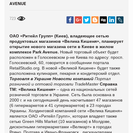
AVENUE
723
ОАО «Ритейл Групп» (Киев), владеющее сетью
продуктовых магазинов «Велика Кишеня», планирует
открытие нового магазина сети в Киеве в жилом
комплексе Park Avenue.
Новый торговый объект будет
расположен в Голосеевском р-не Киева по адресу: просп.
Голосеевский, 60, говорится в сообщении портала
RetailStudio.org. В новой «Великой Кишене» будет также
расположена кулинария, пекарня и кондитерский отдел.
Торговля в Украине
Новости компаний
Портал
розничной и оптовой торговли TradeMaster
Справка
ТМ:
«Велика Кишеня»
– одна из национальных сетей
розничной торговли в Украине. Сеть была основана в
2000 г. и на сегодняшний день насчитывает 47 магазинов
(6 гипермаркетов и 41 супермаркетов) в 23 городах
Украины. Холдинговой компанией сети «Велика Кишеня»
является ОАО «Ритейл Групп», которая владеет также
сетью Green Hills Market (10 магазинов) в Молдове,
дисконтными гипермаркетами «Велмарт» в городах
Ровно, Полтава и Ивано-Франковск, дискаунтерами