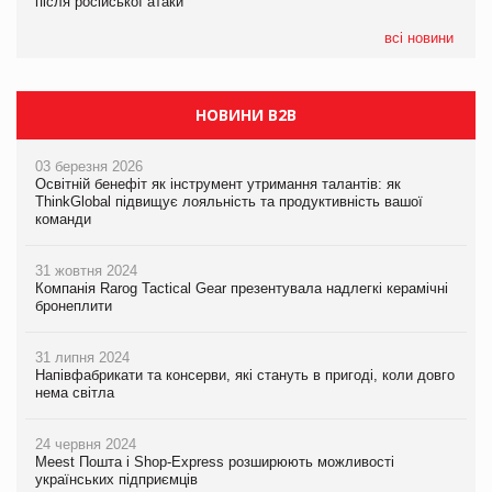
після російської атаки
після російської атаки
05.08.2026
Сергій Лісунов про заморожені хлібобулочні вироби на
всі новини
PrivateLabel&FMCG Master 2026
НОВИНИ B2B
03 березня 2026
Освітній бенефіт як інструмент утримання талантів: як
ThinkGlobal підвищує лояльність та продуктивність вашої
команди
31 жовтня 2024
Компанія Rarog Tactical Gear презентувала надлегкі керамічні
бронеплити
31 липня 2024
Напівфабрикати та консерви, які стануть в пригоді, коли довго
нема світла
24 червня 2024
Meest Пошта і Shop-Express розширюють можливості
українських підприємців