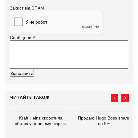
Захист від СПАМ
Сообщение
*
ЧИТАЙТЕ ТАКОЖ
ам
Kraft Heinz скоротила
Продажі Hugo Boss впали
іше
збиток у першому півріччі
на 9%