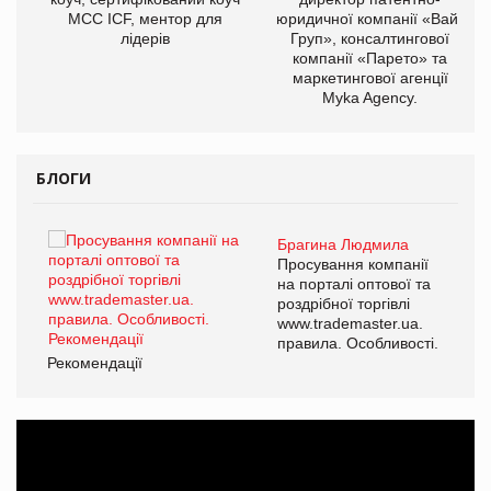
МСС ICF, ментор для
юридичної компанії «Вайз
лідерів
Груп», консалтингової
компанії «Парето» та
маркетингової агенції
Myka Agency.
БЛОГИ
Брагина Людмила
ї
Просування компанії
а
на порталі оптової та
роздрібної торгівлі
www.trademaster.ua.
і.
правила. Особливості.
Рекомендації
Ре