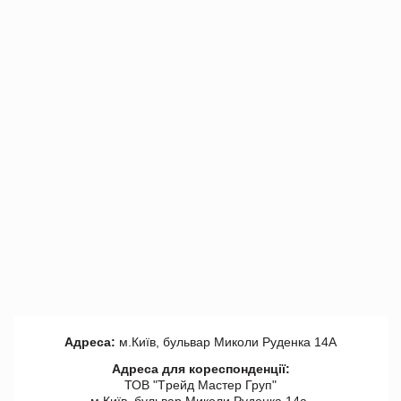
Адреса:
м.Київ, бульвар Миколи Руденка 14А
Адреса для кореспонденції:
ТОВ "Tрейд Мастер Груп"
м.Київ, бульвар Миколи Руденка 14а,