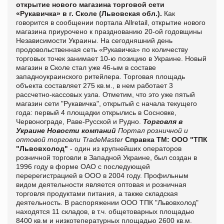
открытие нового магазина торговой сети
«Рукавичка» в г. Сколе (Львовская обл.).
Как
говорится в сообщении
портала Аllretail, открытие нового
магазина приурочено к празднованию 20-ой годовщины
Независимости Украины. На сегодняшний день
продовольственная сеть «Рукавичка» по количеству
торговых точек занимает 10-ю позицию в Украине. Новый
магазин в Сколе стал уже 46-ым в составе
западноукраинского ритейлера. Торговая площадь
объекта составляет 275 кв.м., в нем работает 3
рассчетно-кассовых узла. Отметим, что это уже пятый
магазин сети "Рукавичка", открытый с начала текущего
года: первый 4 площадки открылись в Сосновке,
Червонограде, Раве-Русской и Рудно.
Торговля в
Украине
Новости компаний
Портал розничной и
оптовой торговли TradeMaster
Справка ТМ:
ООО "ТПК
"Львовхолод"
- один из крупнейших операторов
розничной торговли в Западной Украине, был создан в
1996 году в форме ОАО с последующей
перерегистрацией в ООО в 2004 году. Профильным
видом деятельности является оптовая и розничная
торговля продуктами питания, а также складская
деятельность. В распоряжении ООО ТПК "Львовхолод"
находятся 11 складов, в т.ч. общетоварных площадью
8400 кв.м и низкотепературных площадью 2600 кв.м.