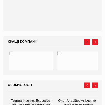
КРАЩІ КОМПАНІЇ
ОСОБИСТОСТІ
,
Тетяна Ільєнко, Executive-
Олег Андрійович Івченко —
ОВ
коуч, сертифікований коуч
директор патентно-