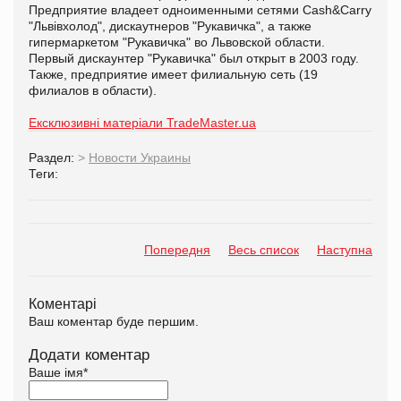
Предприятие владеет одноименными сетями Cash&Carry
"Львівхолод", дискаутнеров "Рукавичка", а также
гипермаркетом "Рукавичка" во Львовской области.
Первый дискаунтер "Рукавичка" был открыт в 2003 году.
Также, предприятие имеет филиальную сеть (19
филиалов в области).
Ексклюзивні матеріали TradeMaster.ua
Раздел:
>
Новости Украины
Теги:
Попередня
Весь список
Наступна
Коментарі
Ваш коментар буде першим.
Додати коментар
Ваше імя
*