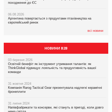
походження до ЄС
походження до ЄС
05.08.2026
06.08.2026
06.08.2026
Смачне поповнення дитячого меню: у VARUS з’явилися
Аргентина повертається з продуктами птахівництва на
Аргентина повертається з продуктами птахівництва на
новинки від ТМ ТОКЕРИ
європейський ринок
європейський ринок
05.08.2026
всі новини
Сергій Лісунов про заморожені хлібобулочні вироби на
PrivateLabel&FMCG Master 2026
НОВИНИ B2B
03 березня 2026
Освітній бенефіт як інструмент утримання талантів: як
ThinkGlobal підвищує лояльність та продуктивність вашої
команди
31 жовтня 2024
Компанія Rarog Tactical Gear презентувала надлегкі керамічні
бронеплити
31 липня 2024
Напівфабрикати та консерви, які стануть в пригоді, коли довго
нема світла