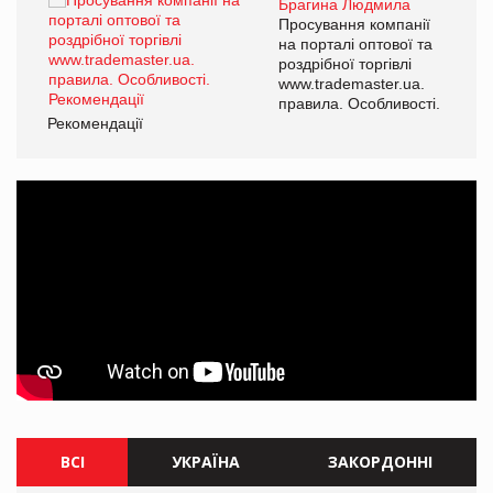
Брагина Людмила
ї
Просування компанії
а
на порталі оптової та
роздрібної торгівлі
www.trademaster.ua.
і.
правила. Особливості.
Рекомендації
Ре
ВСІ
УКРАЇНА
ЗАКОРДОННІ