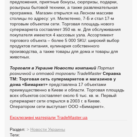
предложения, приятные бонусы, сюрпризы, подарки,
розыгрыш бытовой техники, а также развлекательная
программа. Магазин открылся на Лесном массиве
столицы по адресу: ул. Милютенко, 7-Б и стал 17-м
торговым объектом сети. Торговая площадь нового
супермаркета составляет 350 кв. м. Для обслуживания
покупателя имеются 4 кассовых узла. Ассортимент
торгового объекта – более 5 000 SKU: широкий выбор
продуктов питания, кулинария собственного
производства, а также товары для дома и товары для
животных.
Торговля в Украине
Новости компаний
Портал
розничной и оптовой торговли TradeMaster
Справка
ТМ:
Торговая сеть супермаркетов и магазинов у
дома «Бимаркет»
представлена 17 объектами
преимущественно в Киеве и области. Торговая площадь
всех объектов составляет около 6 тыс. кв. м. Первый
супермаркет сети открылся в 2003 г. в Киеве.
Оператором сети выступает ООО «Бимаркет».
Ексклюзивні матеріали TradeMaster.ua
Раздел:
>
Новости Украины
Теги: