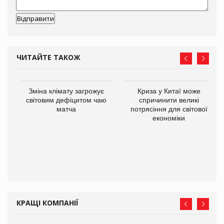
ЧИТАЙТЕ ТАКОЖ
Зміна клімату загрожує
Криза у Китаї може
світовим дефіцитом чаю
спричинити великі
матча
потрясіння для світової
економіки
ne
КРАЩІ КОМПАНІЇ