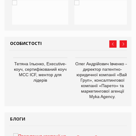
ОСОБИСТОСТІ
,
Тетяна Ільєнко, Executive-
Олег Андрійович Івченко —
ОВ
коуч, сертифікований коуч
директор патентно-
МСС ICF, ментор для
юридичної компанії «Вайз
лідерів
Груп», консалтингової
компанії «Парето» та
маркетингової агенції
Myka Agency.
БЛОГИ