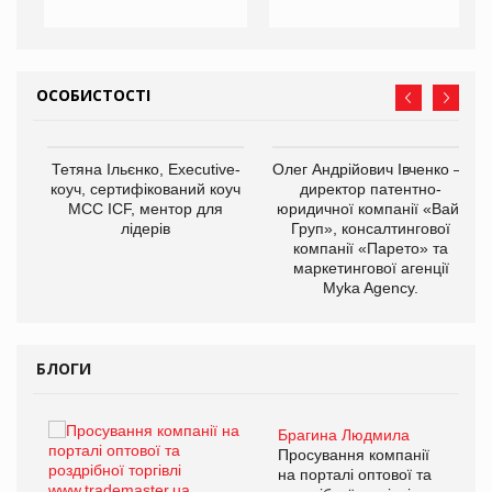
ОСОБИСТОСТІ
,
Тетяна Ільєнко, Executive-
Олег Андрійович Івченко —
ОВ
коуч, сертифікований коуч
директор патентно-
МСС ICF, ментор для
юридичної компанії «Вайз
лідерів
Груп», консалтингової
компанії «Парето» та
маркетингової агенції
Myka Agency.
БЛОГИ
Брагина Людмила
ї
Просування компанії
а
на порталі оптової та