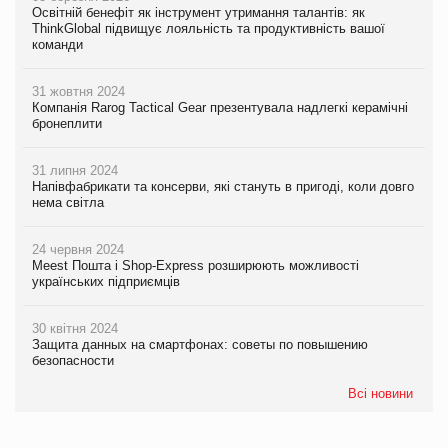
Освітній бенефіт як інструмент утримання талантів: як
ThinkGlobal підвищує лояльність та продуктивність вашої
команди
31 жовтня 2024
Компанія Rarog Tactical Gear презентувала надлегкі керамічні
бронеплити
31 липня 2024
Напівфабрикати та консерви, які стануть в пригоді, коли довго
нема світла
24 червня 2024
Meest Пошта і Shop-Express розширюють можливості
українських підприємців
30 квітня 2024
Защита данных на смартфонах: советы по повышению
безопасности
Всі новини