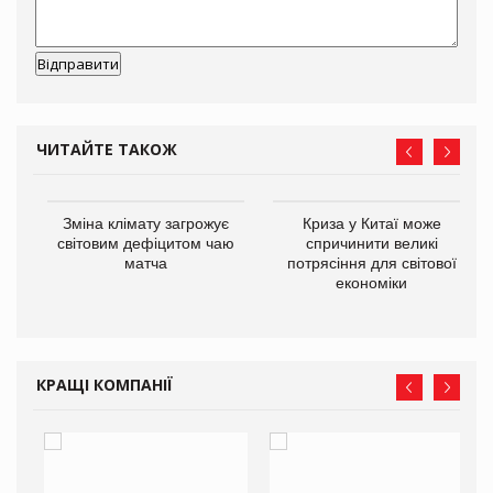
ЧИТАЙТЕ ТАКОЖ
Зміна клімату загрожує
Криза у Китаї може
ne
світовим дефіцитом чаю
спричинити великі
матча
потрясіння для світової
економіки
КРАЩІ КОМПАНІЇ