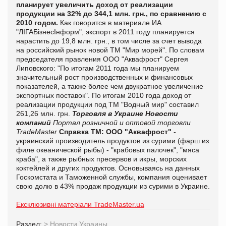
планирует увеличить доход от реализации
продукции на 32% до 344,1 млн. грн., по сравнению с
2010 годом.
Как говорится в материале ИА
"
ЛІГА
БізнесІнформ", экспорт в 2011 году планируется
нарастить до 19,8 млн. грн., в том числе за счет вывода
на российский рынок новой ТМ "Мир морей". По словам
председателя правления ООО "Аквафрост" Сергея
Липовского: "По итогам 2011 года мы планируем
значительный рост производственных и финансовых
показателей, а также более чем двукратное увеличение
экспортных поставок". По итогам 2010 года доход от
реализации продукции под ТМ "Водный мир" составил
261,26 млн. грн.
Торговля в Украине
Новости
компаний
Портал розничной и оптовой торговли
TradeMaster
Справка ТМ:
ООО "Аквафрост"
-
украинский производитель продуктов из сурими (фарш из
филе океанической рыбы) - "крабовых палочек", "мяса
краба", а также рыбных пресервов и икры, морских
коктейлей и других продуктов. Основываясь на данных
Госкомстата и Таможенной службы, компания оценивает
свою долю в 43% продаж продукции из сурими в Украине.
Ексклюзивні матеріали TradeMaster.ua
Раздел:
>
Новости Украины