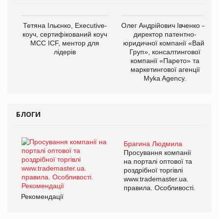
Тетяна Ільєнко, Executive-
Олег Андрійович Івченко —
коуч, сертифікований коуч
директор патентно-
МСС ICF, ментор для
юридичної компанії «Вайз
лідерів
Груп», консалтингової
компанії «Парето» та
маркетингової агенції
Myka Agency.
БЛОГИ
Брагина Людмила
Просування компанії
на порталі оптової та
роздрібної торгівлі
www.trademaster.ua.
правила. Особливості.
Рекомендації