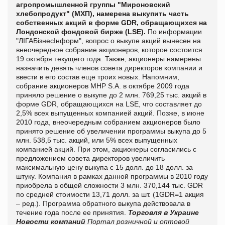
агропромышленной группы "Мироновский
хлебопродукт" (МХП), намерена выкупить часть
собственных акций в форме GDR, обращающихся на
Лондонской фондовой бирже (LSE).
По информации
"
ЛIГАБiзнесIнформ", вопрос о выкупе акций вынесен на
внеочередное собрание акционеров, которое состоится
19 октября текущего года. Также, акционеры намерены
назначить девять членов совета директоров компании и
ввести в его состав еще троих новых. Напомним,
собрание акционеров MHP S.A. в октябре 2009 года
приняло решение о выкупе до 2 млн. 769,25 тыс. акций в
форме GDR, обращающихся на LSE, что составляет до
2,5% всех выпущенных компанией акций. Позже, в июне
2010 года, внеочередным собранием акционеров было
принято решение об увеличении программы выкупа до 5
млн. 538,5 тыс. акций, или 5% всех выпущенных
компанией акций. При этом, акционеры согласились с
предложением совета директоров увеличить
максимальную цену выкупа с 15 долл. до 18 долл. за
штуку. Компания в рамках данной программы в 2010 году
приобрела в общей сложности 3 млн. 370,144 тыс. GDR
по средней стоимости 13,71 долл. за шт. (1GDR=1 акция
– ред.). Программа обратного выкупа действовала в
течение года после ее принятия.
Торговля в Украине
Новости компаний
Портал розничной и оптовой