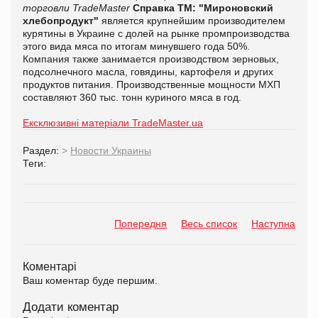
торговли TradeMaster
Справка ТМ:
"Мироновский
хлебопродукт"
является крупнейшим производителем
курятины в Украине с долей на рынке промпроизводства
этого вида мяса по итогам минувшего года 50%.
Компания также занимается производством зерновых,
подсолнечного масла, говядины, картофеля и других
продуктов питания. Производственные мощности МХП
составляют 360 тыс. тонн куриного мяса в год.
Ексклюзивні матеріали TradeMaster.ua
Раздел:
>
Новости Украины
Теги:
Попередня
Весь список
Наступна
Коментарі
Ваш коментар буде першим.
Додати коментар