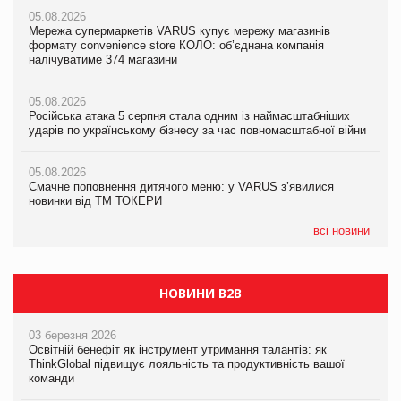
05.08.2026
05.08.2026
Мережа супермаркетів VARUS купує мережу магазинів
05.08.2026
Adidas витратила понад $1 млрд на маркетинг за квартал
формату convenience store КОЛО: об’єднана компанія
Смачне поповнення дитячого меню: у VARUS з’явилися
налічуватиме 374 магазини
новинки від ТМ ТОКЕРИ
05.08.2026
Amazon звинуватили у недостовірній рекламі екологічних
05.08.2026
05.08.2026
продуктів
Російська атака 5 серпня стала одним із наймасштабніших
Сергій Лісунов про заморожені хлібобулочні вироби на
ударів по українському бізнесу за час повномасштабної війни
PrivateLabel&FMCG Master 2026
05.08.2026
AstraZeneca обговорює найбільшу угоду десятиліття
05.08.2026
04.08.2026
Смачне поповнення дитячого меню: у VARUS з’явилися
Через атаку РФ у Дніпрі пошкоджено склад шоколаду
новинки від ТМ ТОКЕРИ
Millennium
всі новини
НОВИНИ B2B
03 березня 2026
Освітній бенефіт як інструмент утримання талантів: як
ThinkGlobal підвищує лояльність та продуктивність вашої
команди