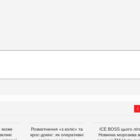
ї може
Розмитнення «з коліс» та
ICE BOSS цього літ
великі
крос-докінг: як оперативні
Новинка морозива в