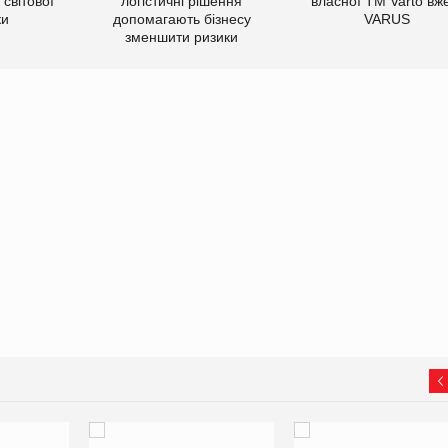
світової
логістичні рішення
власної ТМ Varto вж
ки
допомагають бізнесу
VARUS
зменшити ризики