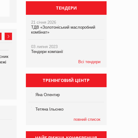
ТЕНДЕРИ
21 січня 2026
ТДВ «Золотоніський маслоробний
комбінат»
03 липня 2023
Тендери компанії
сник
Олексій Логачов-Михайлов
Яна Сараніна, директор
ежі
Файно маркет Директор
Всі тендери
компанії «УкраМарин»
департаменту з
виробництва
ТРЕНІНГОВИЙ ЦЕНТР
Яна Олентир
Тетяна Ільєнко
повний список
Брагина Людмила
Просування компанії на
НАЙБЛИЖЧА КОНФЕРЕНЦІЯ