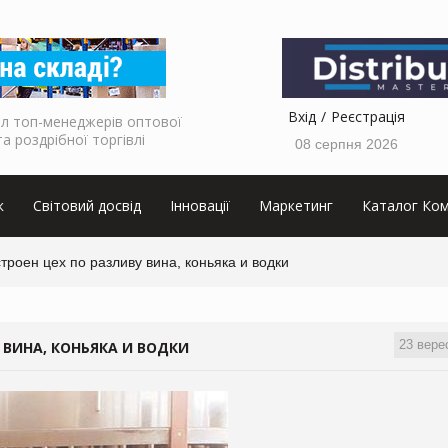
Вхід
Реєстрація
л топ-менеджерів оптової
та роздрібної торгівлі
08 серпня 2026
к
Світовий досвід
Інновації
Маркетинг
Каталог Ком
троен цех по разливу вина, коньяка и водки
23 вере
 ВИНА, КОНЬЯКА И ВОДКИ