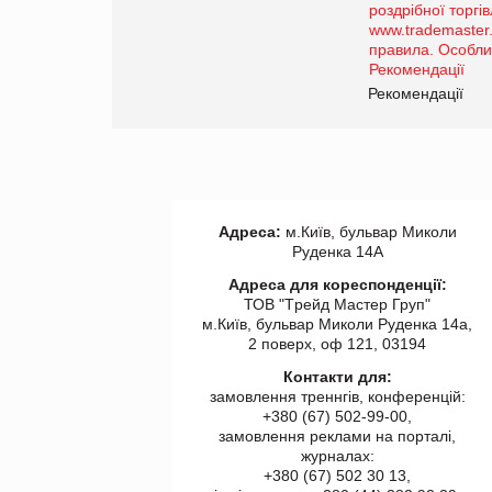
порталі оптової та
роздрібної торгівлі
www.trademaster.ua.
правила. Особливості.
ії
Рекомендації
Адреса:
м.Київ, бульвар Миколи
Руденка 14А
Адреса для кореспонденції:
ТОВ "Tрейд Мастер Груп"
м.Київ, бульвар Миколи Руденка 14а,
2 поверх, оф 121, 03194
Контакти для:
замовлення треннгів, конференцій:
+380 (67) 502-99-00,
замовлення реклами на порталі,
журналах:
+380 (67) 502 30 13,