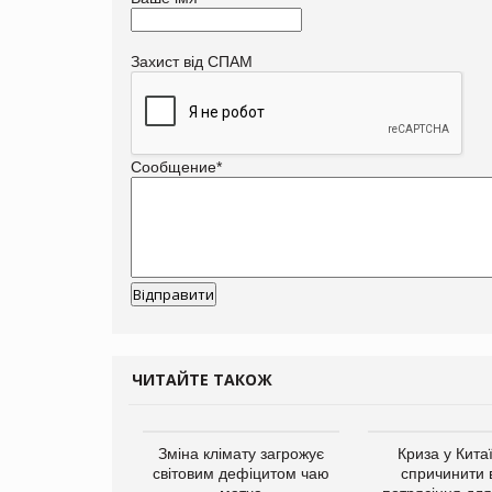
Захист від СПАМ
Сообщение
*
ЧИТАЙТЕ ТАКОЖ
ує виробника
Зміна клімату загрожує
Криза у Кита
добавок Thorne
світовим дефіцитом чаю
спричинити 