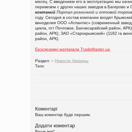
месяц. С введением его в эксплуатацию мы начн
перевезем с других наших заводов в Багерово и С
компаний
Портал розничной и оптовой торгов
году. Сегодня в состав компании входят Крымски
виноделия ООО «Атлантис» (современный завод 
цикла, пгт Почтовое, Бахчисарайский район, АРК
район, АРК); ЗАО «Старокрымский» (1182 га вино
район, АРК).
Ексклюзивні матеріали TradeMaster.ua
Раздел:
>
Новости Украины
Теги:
Коментарі
Ваш коментар буде першим.
Додати коментар
Ваше імя
*