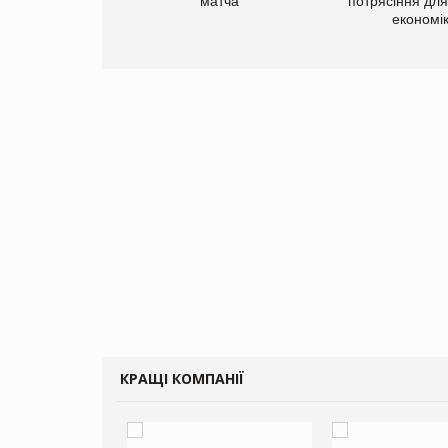
матча
потрясіння для 
економі
КРАЩІ КОМПАНІЇ