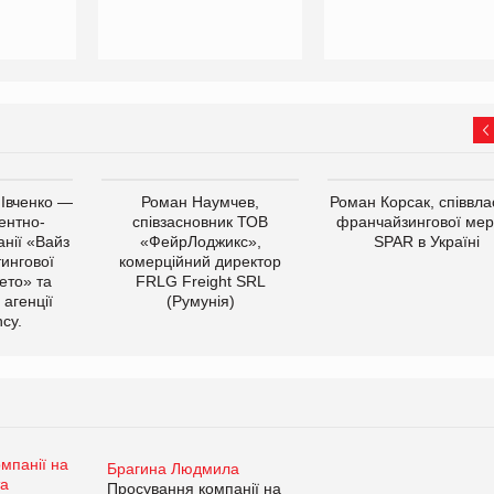
 Івченко —
Роман Наумчев,
Роман Корсак, співвла
ентно-
співзасновник ТОВ
франчайзингової мер
нії «Вайз
«ФейрЛоджикс»,
SPAR в Україні
тингової
комерційний директор
ето» та
FRLG Freight SRL
 агенції
(Румунія)
cy.
Брагина Людмила
Просування компанії на