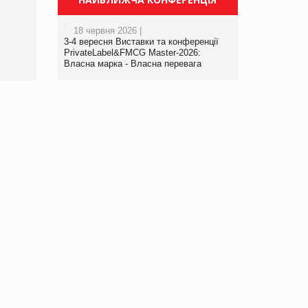
порталі оптової та
роздрібної торгівлі
18 червня 2026 |
www.trademaster.ua.
3-4 вересня Виставки та конференції
правила. Особливості.
PrivateLabel&FMCG Master-2026:
Власна марка - Власна перевага