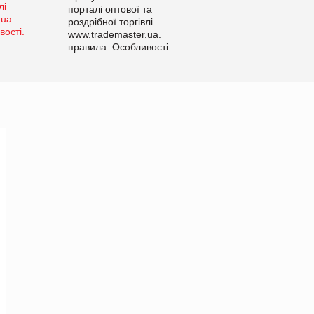
порталі оптової та
роздрібної торгівлі
www.trademaster.ua.
правила. Особливості.
Рекомендації