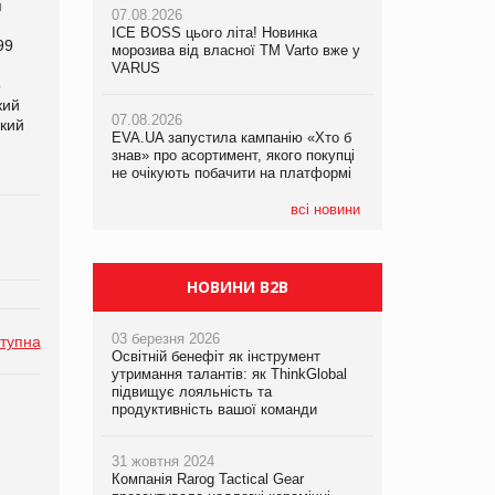
я
07.08.2026
ICE BOSS цього літа! Новинка
06.08.2026
99
07.08.2026
морозива від власної ТМ Varto вже у
Смачна новинка для хвостатих: у
Франція заборонила рекламні дзвінки
VARUS
VARUS з’явилися паучі Varto Paw
о
без згоди клієнтів
expert від власної ТМ Varto!
кий
07.08.2026
ский
EVA.UA запустила кампанію «Хто б
05.08.2026
знав» про асортимент, якого покупці
Мережа супермаркетів VARUS купує
не очікують побачити на платформі
мережу магазинів формату
convenience store КОЛО: об’єднана
компанія налічуватиме 374 магазини
всі новини
НОВИНИ B2B
03 березня 2026
тупна
Освітній бенефіт як інструмент
утримання талантів: як ThinkGlobal
підвищує лояльність та
продуктивність вашої команди
31 жовтня 2024
Компанія Rarog Tactical Gear