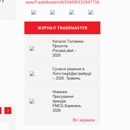
е у
асортимент, якого покупці
не очікують побачити на
платформі
ЖУРНАЛ TRADEMASTER
Каталог Головних
Проєктів
PrivateLabel –
2026
Сучасні рішення в
Логістиці&Дистрибуції
– 2026. Травень
Новинки.
Просування
брендів
FMCG.Березень
2026
Всі журнали