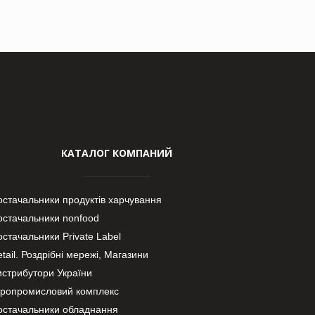
КАТАЛОГ КОМПАНИЙ
остачальники продуктів харчування
остачальники nonfood
стачальники Private Label
tail. Роздрібні мережі, Магазини
истрибутори України
гропромисловий комплекс
остачальники обладнання