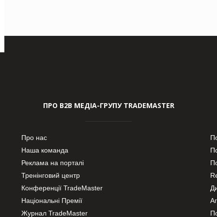
ПРО В2В МЕДІА-ГРУПУ TRADEMASTER
Про нас
П
Наша команда
П
Реклама на порталі
По
Тренінговий центр
Re
Конференції TradeMaster
Д
Національні Премії
А
Журнал TradeMaster
П