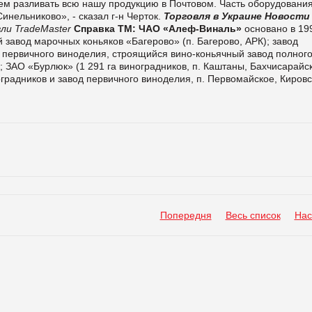
ем разливать всю нашу продукцию в Почтовом. Часть оборудовани
инельниково», - сказал г-н Черток.
Торговля в Украине
Новости
ли TradeMaster
Справка ТМ:
ЧАО «Алеф-Виналь»
основано в 19
й завод марочных коньяков «Багерово» (п. Багерово, АРК); завод
первичного виноделия, строящийся вино-коньячный завод полног
); ЗАО «Бурлюк» (1 291 га виноградников, п. Каштаны, Бахчисарайс
градников и завод первичного виноделия, п. Первомайское, Киров
Попередня
Весь список
Нас