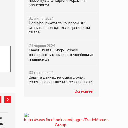
презентувала надлегкі керамічні
бронеплити
31 липня 2024
Напівфабрикати та консерви, які
стануть в пригоді, коли довго нема
світла
24 червня 2024
Meest Пошта і Shop-Express
розширюють можливості українських
підприємців
30 квітня 2024
Защита данных на смартфонах:
советы по повышению безопасности
Всі новини
а!
EVA.UA запустила
Kraft Heinz скоротила
ід
кампанію «Хто б знав» про
збиток у першому півріччі