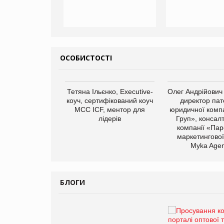
ОСОБИСТОСТІ
арас Ігорович,
Тетяна Ільєнко, Executive-
Олег Андрійович
иробництва ТОВ
коуч, сертифікований коуч
директор пат
Герчак"
МСС ICF, ментор для
юридичної компа
лідерів
Груп», консал
компанії «Пар
маркетингової
Myka Agen
БЛОГИ
Брагина Людмила
Просування компанії на