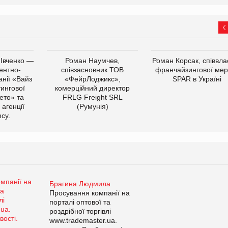
 Івченко —
Роман Наумчев,
Роман Корсак, співвла
ентно-
співзасновник ТОВ
франчайзингової мер
нії «Вайз
«ФейрЛоджикс»,
SPAR в Україні
тингової
комерційний директор
ето» та
FRLG Freight SRL
 агенції
(Румунія)
cy.
Брагина Людмила
Просування компанії на
порталі оптової та
роздрібної торгівлі
www.trademaster.ua.