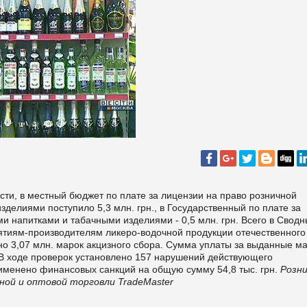
сти, в местный бюджет по плате за лицензии на право розничной
делиями поступило 5,3 млн. грн., в Государственный по плате за
и напитками и табачными изделиями - 0,5 млн. грн. Всего в Свод
иятиям-производителям ликеро-водочной продукции отечественного
о 3,07 млн. марок акцизного сбора. Сумма уплаты за выданные ма
 В ходе проверок установлено 157 нарушений действующего
именено финансовых санкций на общую сумму 54,8 тыс. грн.
Розни
ной и оптовой торговли TradeMaster