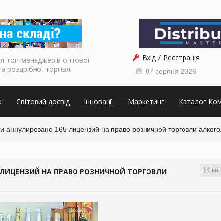
Вхід
Реєстрація
л топ-менеджерів оптової
та роздрібної торгівлі
07 серпня 2026
к
Світовий досвід
Інновації
Маркетинг
Каталог Ком
и аннулировано 165 лицензий на право розничной торговли алког
14 кві
 ЛИЦЕНЗИЙ НА ПРАВО РОЗНИЧНОЙ ТОРГОВЛИ