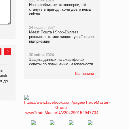
31 липня 2024
Напівфабрикати та консерви, які
стануть в пригоді, коли довго нема
світла
24 червня 2024
Meest Пошта і Shop-Express
розширюють можливості українських
підприємців
30 квітня 2024
Защита данных на смартфонах:
советы по повышению безопасности
ві
Аргентина повертається з
ФАО прогнозує зростання
Всі новини
кції
продуктами птахівництва
світових цін на
я до
на європейський ринок
продовольство