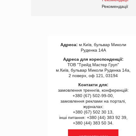
правила. Особливості.
ії
Рекомендації
Адреса:
м.Київ, бульвар Миколи
Руденка 14А
Адреса для кореспонденції:
ТОВ "Tрейд Мастер Груп"
м.Київ, бульвар Миколи Руденка 14а,
2 поверх, оф 121, 03194
Контакти для:
замовлення треннгів, конференцій:
+380 (67) 502-99-00,
замовлення реклами на порталі,
журналах:
+380 (67) 502 30 13,
інші питання: +380 (44) 383 92 39,
+380 (44) 383 50 34.