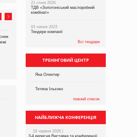
21 січня 2026
ТДВ «Золотоніський маслоробний
комбінат»
03 липня 2023
Тендери компанії
сник
Олексій Логачов-Михайлов
Яна Сараніна, директор
ежі
Файно маркет Директор
Всі тендери
компанії «УкраМарин»
департаменту з
виробництва
ТРЕНІНГОВИЙ ЦЕНТР
Яна Олентир
Тетяна Ільєнко
повний список
Брагина Людмила
Просування компанії на
НАЙБЛИЖЧА КОНФЕРЕНЦІЯ
порталі оптової та
роздрібної торгівлі
18 червня 2026 |
www.trademaster.ua.
3-4 вересня Виставки та конференції