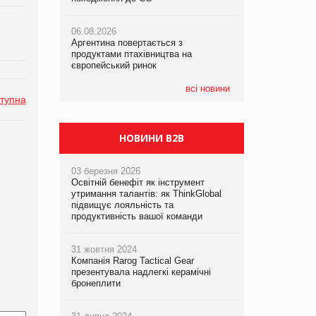
06.08.2026
06.08.2026
05.08.2026
Аргентина повертається з
Аргентина повертається з
Смачне поповнення дитячого меню:
продуктами птахівництва на
продуктами птахівництва на
у VARUS з’явилися новинки від ТМ
європейський ринок
європейський ринок
ТОКЕРИ
всі новини
тупна
05.08.2026
Сергій Лісунов про заморожені
хлібобулочні вироби на
PrivateLabel&FMCG Master 2026
НОВИНИ B2B
03 березня 2026
Освітній бенефіт як інструмент
утримання талантів: як ThinkGlobal
підвищує лояльність та
продуктивність вашої команди
31 жовтня 2024
Компанія Rarog Tactical Gear
презентувала надлегкі керамічні
бронеплити