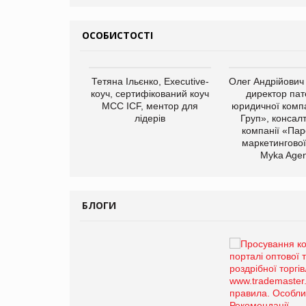
ОСОБИСТОСТІ
арас Ігорович,
Тетяна Ільєнко, Executive-
Олег Андрійович
иробництва ТОВ
коуч, сертифікований коуч
директор пат
Герчак"
МСС ICF, ментор для
юридичної компа
лідерів
Груп», консал
компанії «Пар
маркетингової
Myka Agen
БЛОГИ
Брагина Людмила
Просування компанії на
порталі оптової та
роздрібної торгівлі
www.trademaster.ua.