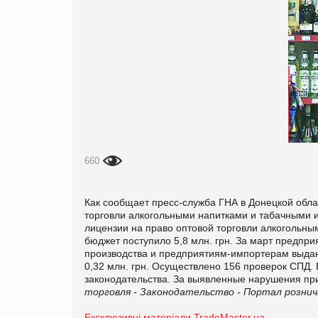
660
Как сообщает пресс-служба ГНА в Донецкой обла
торговли алкогольными напитками и табачными из
лицензии на право оптовой торговли алкогольным
бюджет поступило 5,8 млн. грн. За март предпр
производства и предприятиям-импортерам выдан
0,32 млн. грн. Осуществлено 156 проверок СПД.
законодательства. За выявленные нарушения пр
торговля - Законодательство - Портал рознич
Ексклюзивні матеріали TradeMaster.ua