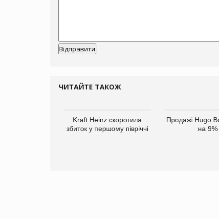
ЧИТАЙТЕ ТАКОЖ
верне клієнтам
Kraft Heinz скоротила
Продажі Hugo B
ларів за раніше
збиток у першому півріччі
на 9%
чені мита