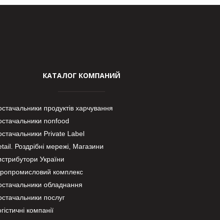
КАТАЛОГ КОМПАНИЙ
остачальники продуктів харчування
остачальники nonfood
стачальники Private Label
tail. Роздрібні мережі, Магазини
истрибутори України
гропромисловий комплекс
остачальники обладнання
остачальники послуг
гістичні компанії