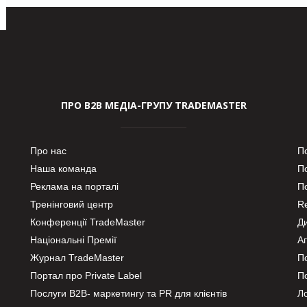
ПРО В2В МЕДІА-ГРУПУ TRADEMASTER
Про нас
П
Наша команда
П
Реклама на порталі
По
Тренінговий центр
Re
Конференції TradeMaster
Д
Національні Премії
А
Журнал TradeMaster
П
Портал про Private Label
П
Послуги В2В- маркетингу та PR для клієнтів
Ло