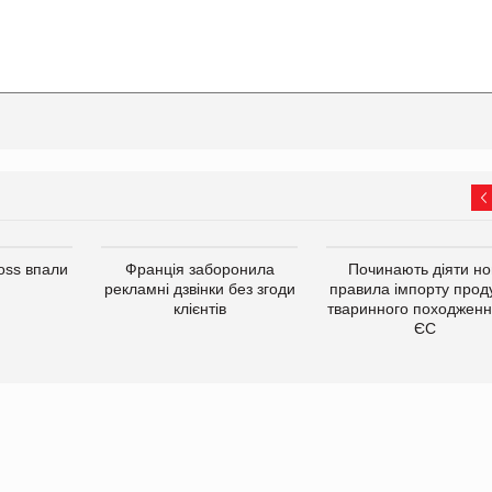
oss впали
Франція заборонила
Починають діяти но
рекламні дзвінки без згоди
правила імпорту проду
клієнтів
тваринного походженн
ЄС