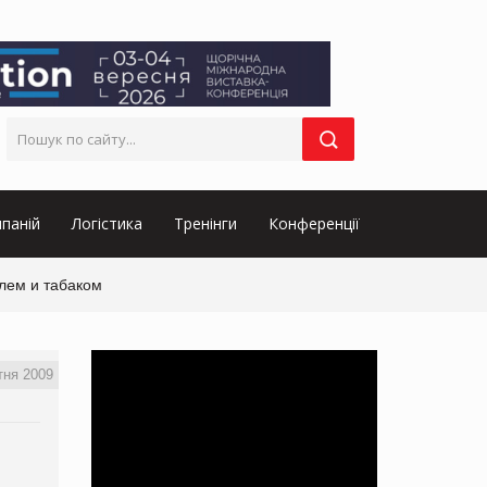
паній
Логістика
Тренінги
Конференції
олем и табаком
тня 2009