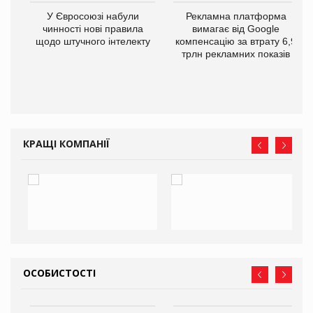
У Євросоюзі набули
Рекламна платформа
го
чинності нові правила
вимагає від Google
щодо штучного інтелекту
компенсацію за втрату 6,9
трлн рекламних показів
КРАЩІ КОМПАНІЇ
ОСОБИСТОСТІ