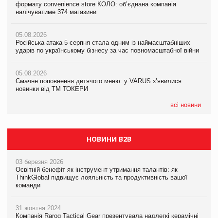
формату convenience store КОЛО: об’єднана компанія
Смачне поповнення дитячого меню: у VARUS з’явилися
налічуватиме 374 магазини
новинки від ТМ ТОКЕРИ
05.08.2026
Amazon звинуватили у недостовірній рекламі екологічних
05.08.2026
05.08.2026
продуктів
Російська атака 5 серпня стала одним із наймасштабніших
Сергій Лісунов про заморожені хлібобулочні вироби на
ударів по українському бізнесу за час повномасштабної війни
PrivateLabel&FMCG Master 2026
05.08.2026
AstraZeneca обговорює найбільшу угоду десятиліття
05.08.2026
04.08.2026
Смачне поповнення дитячого меню: у VARUS з’явилися
Через атаку РФ у Дніпрі пошкоджено склад шоколаду
новинки від ТМ ТОКЕРИ
Millennium
всі новини
НОВИНИ B2B
03 березня 2026
Освітній бенефіт як інструмент утримання талантів: як
ThinkGlobal підвищує лояльність та продуктивність вашої
команди
31 жовтня 2024
Компанія Rarog Tactical Gear презентувала надлегкі керамічні