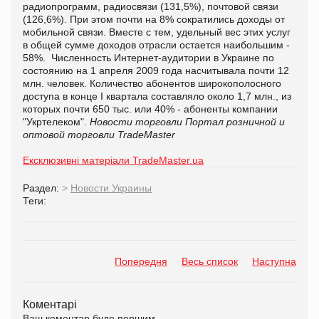
радиопрограмм, радиосвязи (131,5%), почтовой связи
(126,6%). При этом почти на 8% сократились доходы от
мобильной связи. Вместе с тем, удельный вес этих услуг
в общей сумме доходов отрасли остается наибольшим -
58%. Численность Интернет-аудитории в Украине по
состоянию на 1 апреля 2009 года насчитывала почти 12
млн. человек. Количество абонентов широкополосного
доступа в конце І квартала составляло около 1,7 млн., из
которых почти 650 тыс. или 40% - абоненты компании
"Укртелеком".
Новости торговли
Портал розничной и
оптовой торговли TradeMaster
Ексклюзивні матеріали TradeMaster.ua
Раздел:
>
Новости Украины
Теги:
Попередня
Весь список
Наступна
Коментарі
Ваш коментар буде першим.