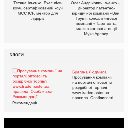
,
Тетяна Ільєнко, Executive-
Олег Андрійович Івченко —
ОВ
коуч, сертифікований коуч
директор патентно-
МСС ICF, ментор для
юридичної компанії «Вайз
лідерів
Груп», консалтингової
компанії «Парето» та
маркетингової агенції
Myka Agency.
БЛОГИ
Брагина Людмила
ї
Просування компанії
а
на порталі оптової та
роздрібної торгівлі
www.trademaster.ua.
і.
правила. Особливості.
Рекомендації
Ре