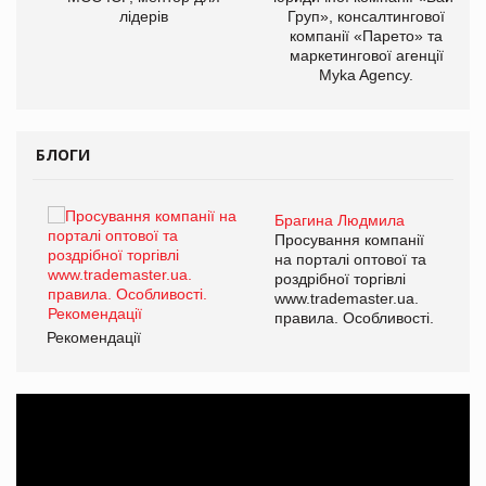
лідерів
Груп», консалтингової
компанії «Парето» та
маркетингової агенції
Myka Agency.
БЛОГИ
Брагина Людмила
ї
Просування компанії
а
на порталі оптової та
роздрібної торгівлі
www.trademaster.ua.
і.
правила. Особливості.
Рекомендації
Ре