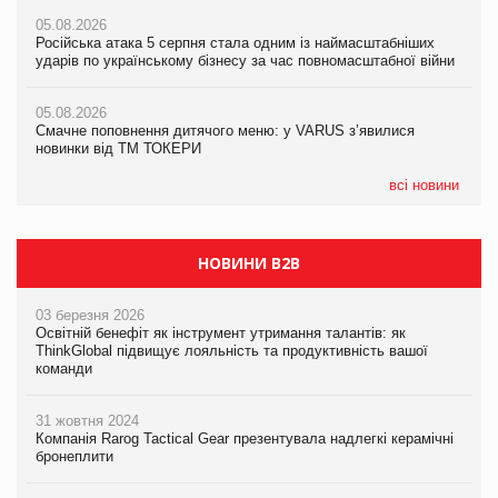
Amazon звинуватили у недостовірній рекламі екологічних
05.08.2026
05.08.2026
продуктів
Російська атака 5 серпня стала одним із наймасштабніших
Сергій Лісунов про заморожені хлібобулочні вироби на
ударів по українському бізнесу за час повномасштабної війни
PrivateLabel&FMCG Master 2026
05.08.2026
AstraZeneca обговорює найбільшу угоду десятиліття
05.08.2026
04.08.2026
Смачне поповнення дитячого меню: у VARUS з’явилися
Через атаку РФ у Дніпрі пошкоджено склад шоколаду
новинки від ТМ ТОКЕРИ
Millennium
всі новини
НОВИНИ B2B
03 березня 2026
Освітній бенефіт як інструмент утримання талантів: як
ThinkGlobal підвищує лояльність та продуктивність вашої
команди
31 жовтня 2024
Компанія Rarog Tactical Gear презентувала надлегкі керамічні
бронеплити