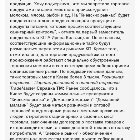
продукции. Хочу подчеркнуть, что мы запретили торговлю
продуктами питания животного происхождения -
молоком, мясом, рыбой и т.д. На "Киевских рынках" будет
продаваться только плодово-овощная продукция и
продукты питания, которые прошли соответствующий
санитарный контроль", - отметила первый заместитель
председателя КГГА Ирена Кильчицкая. По ее словам,
соответствующие информационные табло будут
размещаться перед всеми рынками КП. Кроме того,
отметила она, для торговли продукцией животного
происхождения работают специально обустроенные
торговыми местами и соответствующими лабораториями
организованные рынки. По предварительным данным,
таких торговых мест в Киеве более 3 тысяч.
Розничная
торговля - Портал розничной и оптовой торговли
TradeMaster
Справка ТМ:
Ранее сообщалось, что в
Киеве будут созданы коммунальные предприятия
"Киевские рынки" и "Домашний магазин". "Домашний
магазин" будет заниматься розничной и оптовой
торговлей продтоварами рядом с местами проживания
людей, открытием стационарных и сезонных мест
торговли, заключением договоров о поставке товаров с
их производителями, а также доставкой товаров по заказу
потребителя. А "Киевские рынки" - обеспечением
контроля над процессом торговли в части соблюдения