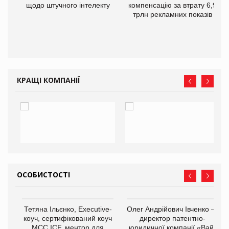
щодо штучного інтелекту
компенсацію за втрату 6,9
трлн рекламних показів
КРАЩІ КОМПАНІЇ
ОСОБИСТОСТІ
,
Тетяна Ільєнко, Executive-
Олег Андрійович Івченко —
ОВ
коуч, сертифікований коуч
директор патентно-
МСС ICF, ментор для
юридичної компанії «Вайз