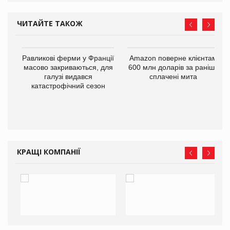
ЧИТАЙТЕ ТАКОЖ
і
Равликові ферми у Франції
Amazon поверне клієнтам
масово закриваються, для
600 млн доларів за раніше
галузі видався
сплачені мита
катастрофічний сезон
КРАЩІ КОМПАНІЇ