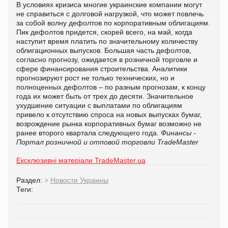
В условиях кризиса многие украинские компании могут
не справиться с долговой нагрузкой, что может повлечь
за собой волну дефолтов по корпоративным облигациям.
Пик дефолтов придется, скорей всего, на май, когда
наступит время платить по значительному количеству
облигационных выпусков. Большая часть дефолтов,
согласно прогнозу, ожидается в розничной торговле и
сфере финансирования строительства. Аналитики
прогнозируют рост не только технических, но и
полноценных дефолтов – по разным прогнозам, к концу
года их может быть от трех до десяти. Значительное
ухудшение ситуации с выплатами по облигациям
привело к отсутствию спроса на новых выпусках бумаг,
возрождение рынка корпоративных бумаг возможно не
ранее второго квартала следующего года.
Финансы -
Портал розничной и отповой торговли TradeMaster
Ексклюзивні матеріали TradeMaster.ua
Раздел:
>
Новости Украины
Теги: