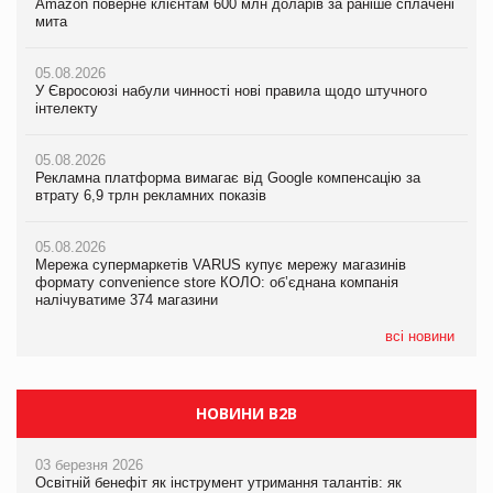
Amazon поверне клієнтам 600 млн доларів за раніше сплачені
05.08.2026
Amazon поверне клієнтам 600 млн доларів за раніше сплачені
мита
Російська атака 5 серпня стала одним із наймасштабніших
мита
ударів по українському бізнесу за час повномасштабної війни
05.08.2026
05.08.2026
У Євросоюзі набули чинності нові правила щодо штучного
05.08.2026
У Євросоюзі набули чинності нові правила щодо штучного
інтелекту
Смачне поповнення дитячого меню: у VARUS з’явилися
інтелекту
новинки від ТМ ТОКЕРИ
05.08.2026
05.08.2026
Рекламна платформа вимагає від Google компенсацію за
05.08.2026
Рекламна платформа вимагає від Google компенсацію за
втрату 6,9 трлн рекламних показів
Сергій Лісунов про заморожені хлібобулочні вироби на
втрату 6,9 трлн рекламних показів
PrivateLabel&FMCG Master 2026
05.08.2026
05.08.2026
Мережа супермаркетів VARUS купує мережу магазинів
04.08.2026
Adidas витратила понад $1 млрд на маркетинг за квартал
формату convenience store КОЛО: об’єднана компанія
Через атаку РФ у Дніпрі пошкоджено склад шоколаду
налічуватиме 374 магазини
Millennium
всі новини
НОВИНИ B2B
03 березня 2026
Освітній бенефіт як інструмент утримання талантів: як