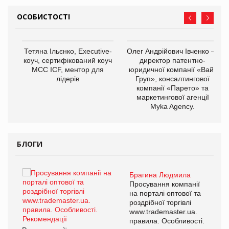
ОСОБИСТОСТІ
,
Тетяна Ільєнко, Executive-
Олег Андрійович Івченко —
ОВ
коуч, сертифікований коуч
директор патентно-
МСС ICF, ментор для
юридичної компанії «Вайз
лідерів
Груп», консалтингової
компанії «Парето» та
маркетингової агенції
Myka Agency.
БЛОГИ
Брагина Людмила
ї
Просування компанії
а
на порталі оптової та
роздрібної торгівлі
www.trademaster.ua.
і.
правила. Особливості.