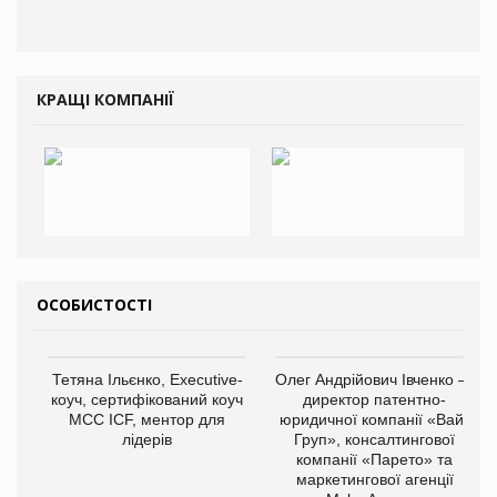
КРАЩІ КОМПАНІЇ
ОСОБИСТОСТІ
Тетяна Ільєнко, Executive-
Олег Андрійович Івченко —
коуч, сертифікований коуч
директор патентно-
МСС ICF, ментор для
юридичної компанії «Вайз
лідерів
Груп», консалтингової
компанії «Парето» та
маркетингової агенції