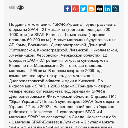
699
По данным компании, "SPAR-Украина" будет развивать
форматы SPAR - 21 магазина (торговая площадь 200-
1000 кв.м.) и SPAR-Express - 14 магазина (торговая
площадь 60-200 кв.м.). Новые магазины будут открыты в
АР Крым, Волынской, Днепропетровской, Донецкой,
Житомирской, Кировоградской, Луганской, Николаевской,
Хмельницкой, Херсонской, Черкасской областях. 12
февраля ЗАО «КСТрейдинг» открыла супермаркет в
Киеве по пр. Маяковского, 26. Торговая площадь
магазина - 995 кв.м. В первом квартале 2009 год
компания планирует открыть два магазина в
Днепропетровской области и один в Киевской. По
информации SPAR, в 2008 году «КСТрейдинг» открыл
четыре новых супермаркета под брендами SPAR в
Днепропетровске и Житомирской области.
Справка ТМ:
"Spar-Украина":
Первый супермаркет SPAR был открыт в
Украине 17 мая 2002 г. На сегодняшний день в Украине
работают: в Черкассах – 1 супермаркет SPAR и 4
магазина SPAR “по соседству”; в Смеле, Черкасская обл.
- 1 магазин SPAR-Express; в Луганске – 2 супермаркета
SPAR и 2 магазина SPAR-Express. В ближайшее время