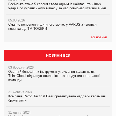
Російська атака 5 серпня стала одним із наймасштабніших
Сергій Лісунов про заморожені хлібобулочні вироби на
ударів по українському бізнесу за час повномасштабної війни
PrivateLabel&FMCG Master 2026
05.08.2026
AstraZeneca обговорює найбільшу угоду десятиліття
05.08.2026
04.08.2026
Смачне поповнення дитячого меню: у VARUS з’явилися
Через атаку РФ у Дніпрі пошкоджено склад шоколаду
новинки від ТМ ТОКЕРИ
Millennium
всі новини
НОВИНИ B2B
03 березня 2026
Освітній бенефіт як інструмент утримання талантів: як
ThinkGlobal підвищує лояльність та продуктивність вашої
команди
31 жовтня 2024
Компанія Rarog Tactical Gear презентувала надлегкі керамічні
бронеплити
31 липня 2024