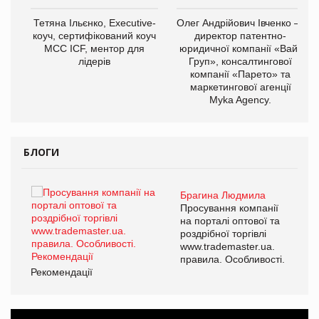
,
Тетяна Ільєнко, Executive-
Олег Андрійович Івченко —
ОВ
коуч, сертифікований коуч
директор патентно-
МСС ICF, ментор для
юридичної компанії «Вайз
лідерів
Груп», консалтингової
компанії «Парето» та
маркетингової агенції
Myka Agency.
БЛОГИ
Брагина Людмила
ї
Просування компанії
а
на порталі оптової та
роздрібної торгівлі
www.trademaster.ua.
і.
правила. Особливості.
Рекомендації
Ре