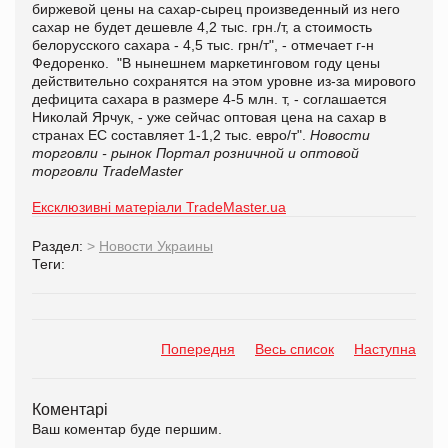
биржевой цены на сахар-сырец произведенный из него
сахар не будет дешевле 4,2 тыс. грн./т, а стоимость
белорусского сахара - 4,5 тыс. грн/т", - отмечает г-н
Федоренко. "В нынешнем маркетинговом году цены
действительно сохранятся на этом уровне из-за мирового
дефицита сахара в размере 4-5 млн. т, - соглашается
Николай Ярчук, - уже сейчас оптовая цена на сахар в
странах ЕС составляет 1-1,2 тыс. евро/т".
Новости
торговли - рынок
Портал розничной и оптовой
торговли TradeMaster
Ексклюзивні матеріали TradeMaster.ua
Раздел:
>
Новости Украины
Теги:
Попередня
Весь список
Наступна
Коментарі
Ваш коментар буде першим.