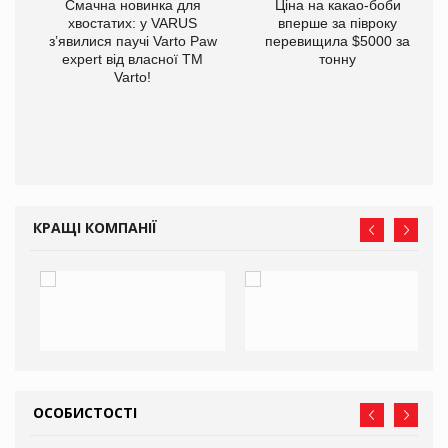
у
Смачна новинка для
Ціна на какао-боби
хвостатих: у VARUS
вперше за півроку
з’явилися паучі Varto Paw
перевищила $5000 за
expert від власної ТМ
тонну
Varto!
КРАЩІ КОМПАНІЇ
ОСОБИСТОСТІ