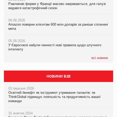
Равликові ферми у Франції масово закриваються, для галузі
05.08.2026
Amazon поверне клієнтам 600 млн доларів за раніше сплачені
видався катастрофічний сезон
Російська атака 5 серпня стала одним із наймасштабніших
мита
ударів по українському бізнесу за час повномасштабної війни
06.08.2026
05.08.2026
Amazon поверне клієнтам 600 млн доларів за раніше сплачені
05.08.2026
У Євросоюзі набули чинності нові правила щодо штучного
мита
Смачне поповнення дитячого меню: у VARUS з’явилися
інтелекту
новинки від ТМ ТОКЕРИ
05.08.2026
05.08.2026
У Євросоюзі набули чинності нові правила щодо штучного
05.08.2026
Рекламна платформа вимагає від Google компенсацію за
інтелекту
Сергій Лісунов про заморожені хлібобулочні вироби на
втрату 6,9 трлн рекламних показів
PrivateLabel&FMCG Master 2026
всі новини
НОВИНИ B2B
03 березня 2026
Освітній бенефіт як інструмент утримання талантів: як
ThinkGlobal підвищує лояльність та продуктивність вашої
команди
31 жовтня 2024