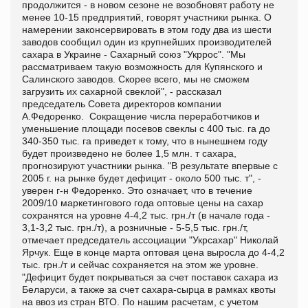
продолжится - в новом сезоне не возобновят работу не
менее 10-15 предприятий, говорят участники рынка. О
намерении законсервировать в этом году два из шести
заводов сообщил один из крупнейших производителей
сахара в Украине - Сахарный союз "Укррос". "Мы
рассматриваем такую возможность для Купянского и
Салинского заводов. Скорее всего, мы не сможем
загрузить их сахарной свеклой", - рассказал
председатель Совета директоров компании
А.Федоренко. Сокращение числа переработчиков и
уменьшение площади посевов свеклы с 400 тыс. га до
340-350 тыс. га приведет к тому, что в нынешнем году
будет произведено не более 1,5 млн. т сахара,
прогнозируют участники рынка. "В результате впервые с
2005 г. на рынке будет дефицит - около 500 тыс. т", -
уверен г-н Федоренко. Это означает, что в течение
2009/10 маркетингового года оптовые цены на сахар
сохранятся на уровне 4-4,2 тыс. грн./т (в начале года -
3,1-3,2 тыс. грн./т), а розничные - 5-5,5 тыс. грн./т,
отмечает председатель ассоциации "Укрсахар" Николай
Ярчук. Еще в конце марта оптовая цена выросла до 4-4,2
тыс. грн./т и сейчас сохраняется на этом же уровне.
"Дефицит будет покрываться за счет поставок сахара из
Беларуси, а также за счет сахара-сырца в рамках квоты
на ввоз из стран ВТО. По нашим расчетам, с учетом