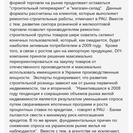
формой торговли на рынке продолжает оставаться
"строительный гипермаркет" и "магазин-склад". Данные
форматы рассчитаны на клиентов, которые выполняют
ремонтно-строительные работы, отмечают в PAU. Вместе
с тем, развитие сектора розничной и мелкооптовой
торговли позволит производителям ремонтно-
строительной группы товаров шире охватить сегмент
конечных пользователей, который, как ожидается, будет
наиболее активным потребителем в 2009 году. Кроме
того, в связи с ростом цен на импортную продукцию, DIY-
компании приняли решение максимально
переориентироваться на закупку товаров от
отечественного производителя и максимально
использовать имеющиеся в Украине производственные
мощности. Эксперты подчеркивают, что развитие
строительной розницы зависит как от рынка первичной
недвижимости, так и вторичной. "Наметившаяся в 2008
году тенденция к сокращению объемов рынка жилой
недвижимости является результатом уменьшения спроса
путем сворачивания ипотечных программ и роста
процентных ставок по кредитам, - говорят в PAU. - Банки
пытаются свести к минимуму риск непогашения
кредитов. В то же время, фундаментальных причин по
снижению спроса на украинском рынке жилья не
наблюдается". Вместе с тем, в агентстве не исключают,