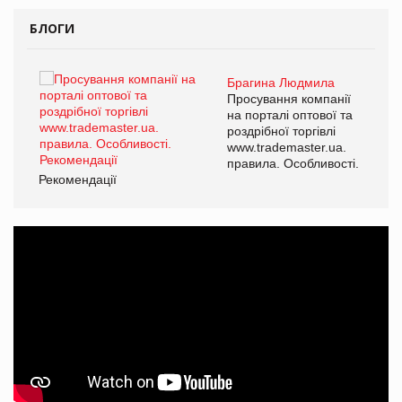
БЛОГИ
Брагина Людмила
ї
Просування компанії
а
на порталі оптової та
роздрібної торгівлі
www.trademaster.ua.
і.
правила. Особливості.
Рекомендації
Ре