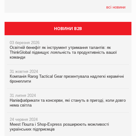
формату convenience store КОЛО: об’єднана компанія
налічуватиме 374 магазини
всі новини
НОВИНИ B2B
03 березня 2026
Освітній бенефіт як інструмент утримання талантів: як
ThinkGlobal підвищує лояльність та продуктивність вашої
команди
31 жовтня 2024
Компанія Rarog Tactical Gear презентувала надлегкі керамічні
бронеплити
31 липня 2024
Напівфабрикати та консерви, які стануть в пригоді, коли довго
нема світла
24 червня 2024
Meest Пошта і Shop-Express розширюють можливості
українських підприємців