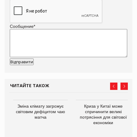
Сообщение
*
ЧИТАЙТЕ ТАКОЖ
Зміна клімату загрожує
Криза у Китаї може
ne
світовим дефіцитом чаю
спричинити великі
матча
потрясіння для світової
економіки