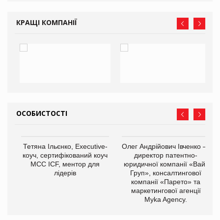
КРАЩІ КОМПАНІЇ
ОСОБИСТОСТІ
,
Тетяна Ільєнко, Executive-
Олег Андрійович Івченко —
ОВ
коуч, сертифікований коуч
директор патентно-
МСС ICF, ментор для
юридичної компанії «Вайз
лідерів
Груп», консалтингової
компанії «Парето» та
маркетингової агенції
Myka Agency.