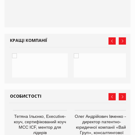
КРАЩІ КОМПАНІЇ
ОСОБИСТОСТІ
,
Тетяна Ільєнко, Executive-
Олег Андрійович Івченко —
ОВ
коуч, сертифікований коуч
директор патентно-
МСС ICF, ментор для
юридичної компанії «Вайз
лідерів
Груп», консалтингової