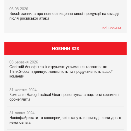
Смачне поповнення дитячого меню: у VARUS з’явилися
06.08.2026
06.08.2026
новинки від ТМ ТОКЕРИ
Bosch заявила про повне знищення своєї продукції на складі
Bosch заявила про повне знищення своєї продукції на складі
після російської атаки
після російської атаки
05.08.2026
Сергій Лісунов про заморожені хлібобулочні вироби на
всі новини
PrivateLabel&FMCG Master 2026
НОВИНИ B2B
03 березня 2026
Освітній бенефіт як інструмент утримання талантів: як
ThinkGlobal підвищує лояльність та продуктивність вашої
команди
31 жовтня 2024
Компанія Rarog Tactical Gear презентувала надлегкі керамічні
бронеплити
31 липня 2024
Напівфабрикати та консерви, які стануть в пригоді, коли довго
нема світла