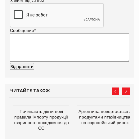
Захист від СПАМ
Сообщение
*
ЧИТАЙТЕ ТАКОЖ
в
Починають діяти нові
Аргентина повертається з
правила імпорту продукції
продуктами птахівництва
тваринного походження до
на європейський ринок
О:
ЄС