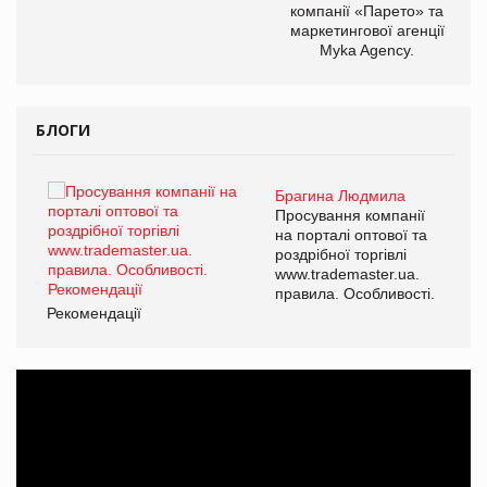
компанії «Парето» та
маркетингової агенції
Myka Agency.
БЛОГИ
Брагина Людмила
ї
Просування компанії
а
на порталі оптової та
роздрібної торгівлі
www.trademaster.ua.
і.
правила. Особливості.
Рекомендації
Ре