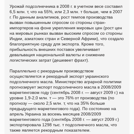
Урожай подсолнечника в 2008 г. в учетном весе составил
6,5 млн. т, что на 55%, или 2,3 млн. т больше, чем в 2007
г. По данным аналитиков, рост темпов производства
вызван повышенным спросом со стороны стран-
импортеров на фоне укрепления мировых цен (рост цен
на мировых рынках вызван высоким спросом со стороны
Индии, азиатских стран и Северной Африки), что создало
благоприятную среду для экспорта. Кроме того,
прибыльность внешних поставок увеличивает
девальвация национальной валюты и снижение
логистических затрат (дешевеет фрахт).
Параллельно с рекордным производством
осуществляется и рекордный экспорт украинского
подсолнечного масла. Министерство аграрной политики
прогнозирует экспорт подсолнечного масла в 2008/2009
маркетинговом году (сентябрь 2008 г. — август 2009 г.) на
уровне 1,9-2,0 млн. т — это 76% от производства (по
прогнозу — около 2,5 млн. т, что на 35% больше
предыдущего маркетингового года). По состоянию на
апрель Украина за восемь месяцев 2008/2009
маркетингового года (сентябрь 2008 г. — август 2009 г.)
экспортировала 1298 тыс. т подсолнечного масла, что
также является рекордным показателем.