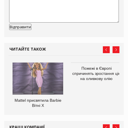
ЧИТАЙТЕ ТАКОЖ
Пожежі в Європі
ції
спричинять зростання цін
 до
на оливкову олію
Mattel присвятила Barbie
Вітні Х
КРАЩІ КОМПАНІЇ