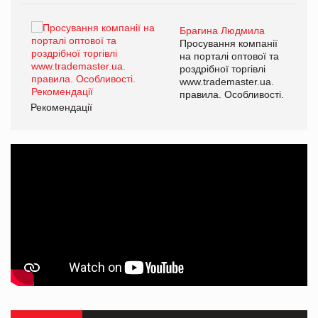
Брагина Людмила
ї
Просування компанії
а
на порталі оптової та
роздрібної торгівлі
www.trademaster.ua.
і.
правила. Особливості.
Рекомендації
Ре