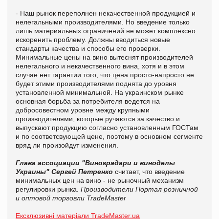
- Наш рынок переполнен некачественной продукцией и
нелегальными производителями. Но введение только
лишь материальных ограничений не может комплексно
искоренить проблему. Должны вводиться новые
стандарты качества и способы его проверки.
Минимальные цены на вино вытеснят производителей
нелегального и некачественного вина, хотя и в этом
случае нет гарантии того, что цена просто-напросто не
будет этими производителями поднята до уровня
установленной минимальной. На украинском рынке
основная борьба за потребителя ведется на
добросовестном уровне между крупными
производителями, которые ручаются за качество и
выпускают продукцию согласно установленным ГОСТам
и по соответсвующей цене, поэтому в основном сегменте
вряд ли произойдут изменения.
Глава ассоциации "Виноградари и виноделы
Украины" Сергей Петренко
считает, что введение
минимальных цен на вино - не рыночный механизм
регулировки рынка.
Производители
Портал розничной
и оптовой торговли TradeMaster
Ексклюзивні матеріали TradeMaster.ua