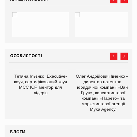
ОСОБИСТОСТІ
,
Тетяна Ільєнко, Executive-
Олег Андрійович Івченко —
ОВ
коуч, сертифікований коуч
директор патентно-
МСС ICF, ментор для
юридичної компанії «Вайз
лідерів
Груп», консалтингової
компанії «Парето» та
маркетингової агенції
Myka Agency.
БЛОГИ