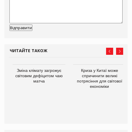
ЧИТАЙТЕ ТАКОЖ
Зміна клімату загрожує
Криза у Китаї може
ne
світовим дефіцитом чаю
спричинити великі
матча
потрясіння для світової
економіки