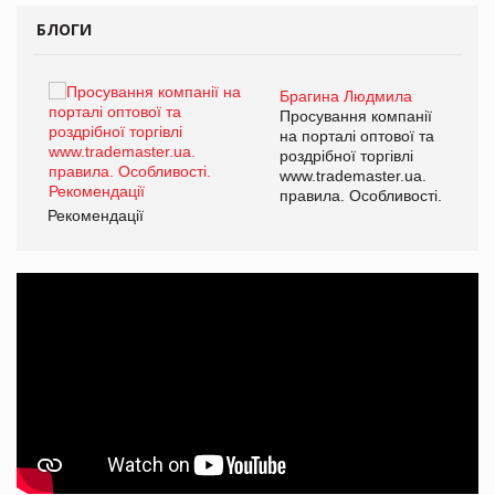
БЛОГИ
Брагина Людмила
Просування компанії
на порталі оптової та
роздрібної торгівлі
www.trademaster.ua.
правила. Особливості.
Рекомендації
Ре