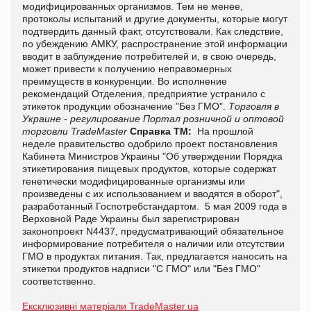
модифицированных организмов. Тем не менее,
протоколы испытаний и другие документы, которые могут
подтвердить данный факт, отсутствовали. Как следствие,
по убеждению АМКУ, распространение этой информации
вводит в заблуждение потребителей и, в свою очередь,
может привести к получению неправомерных
преимуществ в конкуренции. Во исполнение
рекомендаций Отделения, предприятие устранило с
этикеток продукции обозначение "Без ГМО".
Торговля в
Украине - регулирование
Портал розничной и оптовой
торговли TradeMaster
Справка ТМ:
На прошлой
неделе правительство одобрило проект постановления
Кабинета Министров Украины "Об утверждении Порядка
этикетирования пищевых продуктов, которые содержат
генетически модифицированные организмы или
произведены с их использованием и вводятся в оборот",
разработанный Госпотребстандартом. 5 мая 2009 года в
Верховной Раде Украины был зарегистрирован
законопроект N4437, предусматривающий обязательное
информирование потребителя о наличии или отсутствии
ГМО в продуктах питания. Так, предлагается наносить на
этикетки продуктов надписи "С ГМО" или "Без ГМО"
соответственно.
Ексклюзивні матеріали TradeMaster.ua