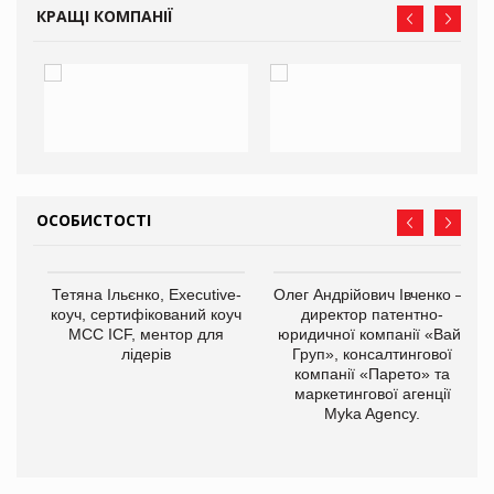
КРАЩІ КОМПАНІЇ
ОСОБИСТОСТІ
Тетяна Ільєнко, Executive-
Олег Андрійович Івченко —
коуч, сертифікований коуч
директор патентно-
МСС ICF, ментор для
юридичної компанії «Вайз
лідерів
Груп», консалтингової
компанії «Парето» та
маркетингової агенції
,
Myka Agency.
ОВ