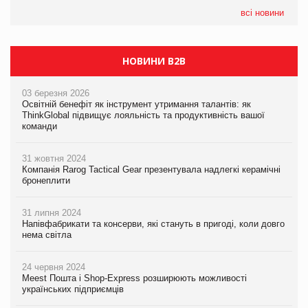
формату convenience store КОЛО: об’єднана компанія
налічуватиме 374 магазини
всі новини
НОВИНИ B2B
03 березня 2026
Освітній бенефіт як інструмент утримання талантів: як
ThinkGlobal підвищує лояльність та продуктивність вашої
команди
31 жовтня 2024
Компанія Rarog Tactical Gear презентувала надлегкі керамічні
бронеплити
31 липня 2024
Напівфабрикати та консерви, які стануть в пригоді, коли довго
нема світла
24 червня 2024
Meest Пошта і Shop-Express розширюють можливості
українських підприємців