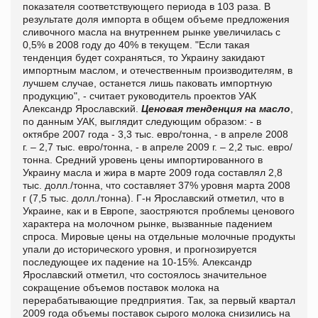
показателя соответствующего периода в 103 раза. В
результате доля импорта в общем объеме предложения
сливочного масла на внутреннем рынке увеличилась с
0,5% в 2008 году до 40% в текущем. "Если такая
тенденция будет сохраняться, то Украину закидают
импортным маслом, и отечественным производителям, в
лучшем случае, останется лишь паковать импортную
продукцию", - считает руководитель проектов УАК
Александр Ярославский.
Ценовая тенденция на масло
,
по данным УАК, выглядит следующим образом: - в
октябре 2007 года - 3,3 тыс. евро/тонна, - в апреле 2008
г. – 2,7 тыс. евро/тонна, - в апреле 2009 г. – 2,2 тыс. евро/
тонна. Средний уровень цены импортированного в
Украину масла и жира в марте 2009 года составлял 2,8
тыс. долл./тонна, что составляет 37% уровня марта 2008
г (7,5 тыс. долл./тонна). Г-н Ярославский отметил, что в
Украине, как и в Европе, заостряются проблемы ценового
характера на молочном рынке, вызванные падением
спроса. Мировые цены на отдельные молочные продукты
упали до исторического уровня, и прогнозируется
последующее их падение на 10-15%. Александр
Ярославский отметил, что состоялось значительное
сокращение объемов поставок молока на
перерабатывающие предприятия. Так, за первый квартал
2009 года объемы поставок сырого молока снизились на