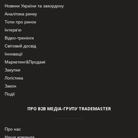
Новини України та закордону
Аналітика ринку
Топи про ринок
Інтерв’ю
Відео-тренінги
Світовий досвід
Інновації
Маркетинг&Продажі
Закупки
Логістика
Закон
Події
ПРО В2В МЕДІА-ГРУПУ TRADEMASTER
Про нас
Наша команда