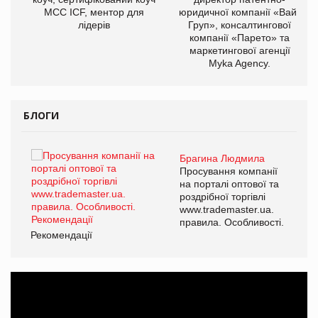
МСС ICF, ментор для
юридичної компанії «Вайз
лідерів
Груп», консалтингової
компанії «Парето» та
маркетингової агенції
Myka Agency.
БЛОГИ
Брагина Людмила
ї
Просування компанії
а
на порталі оптової та
роздрібної торгівлі
www.trademaster.ua.
і.
правила. Особливості.
Рекомендації
Ре