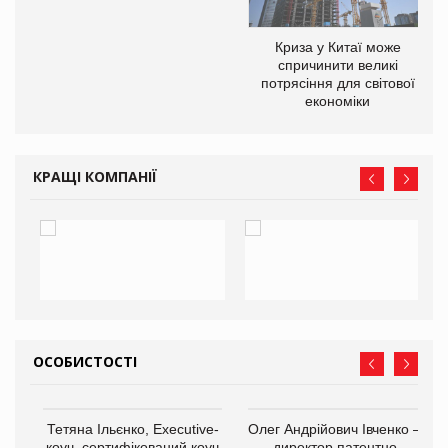
Криза у Китаї може
спричинити великі
потрясіння для світової
економіки
КРАЩІ КОМПАНІЇ
ОСОБИСТОСТІ
,
Тетяна Ільєнко, Executive-
Олег Андрійович Івченко —
ОВ
коуч, сертифікований коуч
директор патентно-