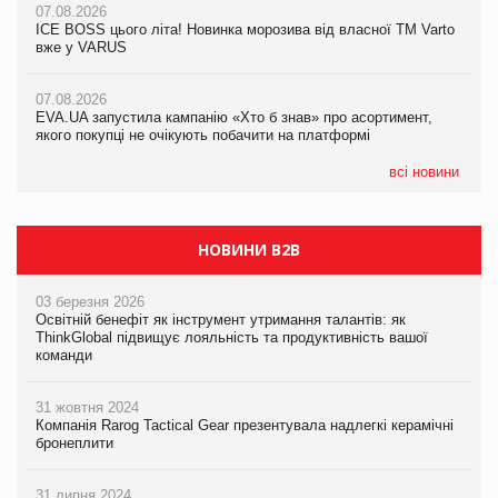
07.08.2026
Продажі Hugo Boss впали на 9%
ICE BOSS цього літа! Новинка морозива від власної ТМ Varto
06.08.2026
вже у VARUS
Смачна новинка для хвостатих: у VARUS з’явилися паучі
07.08.2026
Varto Paw expert від власної ТМ Varto!
Франція заборонила рекламні дзвінки без згоди клієнтів
07.08.2026
EVA.UA запустила кампанію «Хто б знав» про асортимент,
05.08.2026
якого покупці не очікують побачити на платформі
Мережа супермаркетів VARUS купує мережу магазинів
формату convenience store КОЛО: об’єднана компанія
налічуватиме 374 магазини
всі новини
НОВИНИ B2B
03 березня 2026
Освітній бенефіт як інструмент утримання талантів: як
ThinkGlobal підвищує лояльність та продуктивність вашої
команди
31 жовтня 2024
Компанія Rarog Tactical Gear презентувала надлегкі керамічні
бронеплити
31 липня 2024