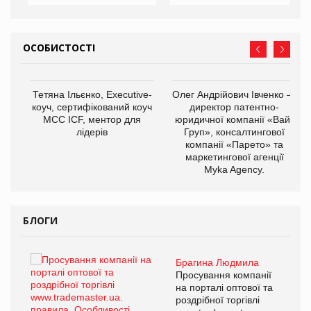
ОСОБИСТОСТІ
,
Тетяна Ільєнко, Executive-
Олег Андрійович Івченко —
ОВ
коуч, сертифікований коуч
директор патентно-
МСС ICF, ментор для
юридичної компанії «Вайз
лідерів
Груп», консалтингової
компанії «Парето» та
маркетингової агенції
Myka Agency.
БЛОГИ
Брагина Людмила
ї
Просування компанії
а
на порталі оптової та
роздрібної торгівлі