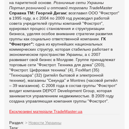
на паритетной основе.
Розничные сети Украины
Портал розничной и оптовой торговли TradeMaster
Справка ТМ:
Георгий Дигам:
возглавил ООО "Фокстрот"
в 1995 году, а с 2004 по 2009 год руководил работой
совета учредителей группы компаний "Фокстрот",
курировал процесс становления и структуризации
бизнеса, уделяя особое внимание стратегии развития
группы как социально ответственной компании.
ГК
"Фокстрот":
одна из крупнейших национальных
коммерческих структур, которая стабильно работает в
экономическом пространстве Украины, а с 2007
развивает свой бизнес в Молдове. Группе принадлежат
торговые сети "Фокстрот. Техника для дома" (203),
"Фокстрот. Цифровая техника" (4), FoxMart (35)
"Техношара" (32) (ритейл бытовой и электронной
техники), магазины "Секунда" и Montres (часовой ритейл
– 39 магазинов). С 2008 года в состав группы "Фокстрот"
входит компания DEPOT Development Group, которая
занимается управлением недвижимостью. В 2009 году
создана управляющая компания группы "Фокстрот".
Ексклюзивні матеріали TradeMaster.ua
Раздел:
>
Новости Украины
Теги: