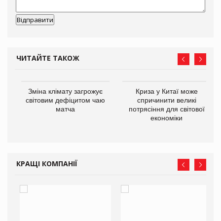
ЧИТАЙТЕ ТАКОЖ
Зміна клімату загрожує
Криза у Китаї може
ne
світовим дефіцитом чаю
спричинити великі
матча
потрясіння для світової
економіки
КРАЩІ КОМПАНІЇ