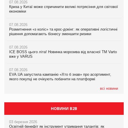
07.08.2026
07.08.2026
Криза у Китаї може спричинити великі потрясіння для світової
07.08.2026
Криза у Китаї може спричинити великі потрясіння для світової
економіки
ICE BOSS цього літа! Новинка морозива від власної ТМ Varto
економіки
вже у VARUS
07.08.2026
07.08.2026
Розмитнення «з коліс» та крос-докінг: як оперативні логістичні
07.08.2026
Kraft Heinz скоротила збиток у першому півріччі
рішення допомагають бізнесу зменшити ризики
EVA.UA запустила кампанію «Хто б знав» про асортимент,
якого покупці не очікують побачити на платформі
07.08.2026
07.08.2026
Продажі Hugo Boss впали на 9%
ICE BOSS цього літа! Новинка морозива від власної ТМ Varto
06.08.2026
вже у VARUS
Смачна новинка для хвостатих: у VARUS з’явилися паучі
07.08.2026
Varto Paw expert від власної ТМ Varto!
Франція заборонила рекламні дзвінки без згоди клієнтів
07.08.2026
EVA.UA запустила кампанію «Хто б знав» про асортимент,
05.08.2026
якого покупці не очікують побачити на платформі
Мережа супермаркетів VARUS купує мережу магазинів
формату convenience store КОЛО: об’єднана компанія
налічуватиме 374 магазини
всі новини
НОВИНИ B2B
03 березня 2026
Освітній бенефіт як інструмент утримання талантів: як