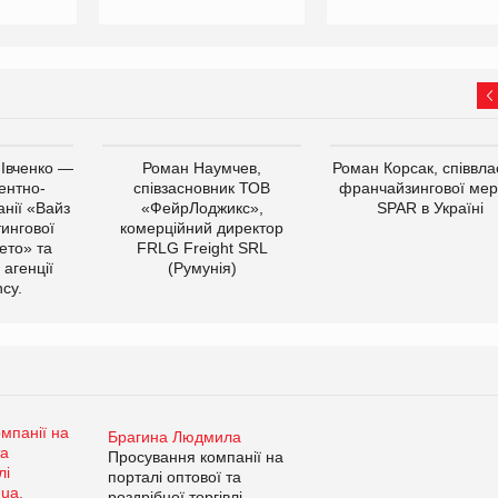
 Івченко —
Роман Наумчев,
Роман Корсак, співвла
ентно-
співзасновник ТОВ
франчайзингової мер
нії «Вайз
«ФейрЛоджикс»,
SPAR в Україні
тингової
комерційний директор
ето» та
FRLG Freight SRL
 агенції
(Румунія)
cy.
Брагина Людмила
Просування компанії на
порталі оптової та
роздрібної торгівлі