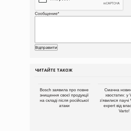
Сообщение
*
ЧИТАЙТЕ ТАКОЖ
ратила понад $1
Bosch заявила про повне
Смачна новин
 маркетинг за
знищення своєї продукції
хвостатих: у
вартал
на складі після російської
з’явилися паучі
атаки
expert від вла
Varto!