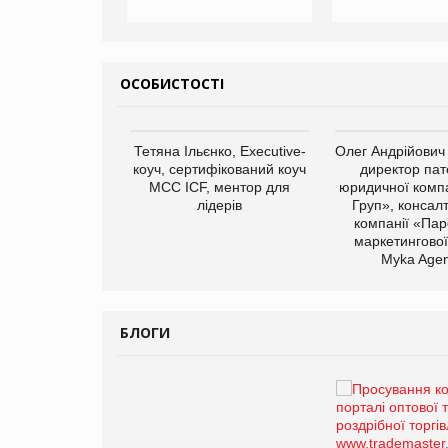
ОСОБИСТОСТІ
арас Ігорович,
Тетяна Ільєнко, Executive-
Олег Андрійович
иробництва ТОВ
коуч, сертифікований коуч
директор пат
Герчак"
МСС ICF, ментор для
юридичної компа
лідерів
Груп», консал
компанії «Пар
маркетингової
Myka Agen
БЛОГИ
Брагина Людмила
Просування компанії на
порталі оптової та
роздрібної торгівлі