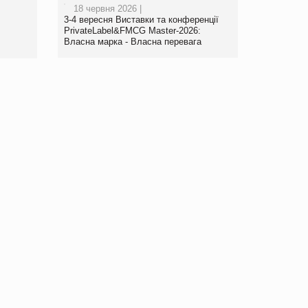
18 червня 2026 |
www.trademaster.ua.
3-4 вересня Виставки та конференції
правила. Особливості.
PrivateLabel&FMCG Master-2026:
Власна марка - Власна перевага