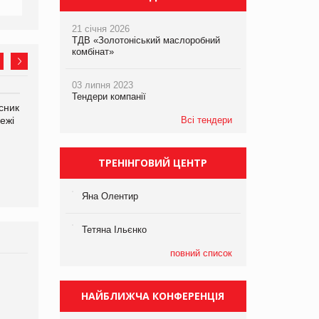
21 січня 2026
ТДВ «Золотоніський маслоробний
комбінат»
03 липня 2023
Тендери компанії
сник
Олексій Логачов-Михайлов
Яна Сараніна, директор
ежі
Файно маркет Директор
Всі тендери
компанії «УкраМарин»
департаменту з
виробництва
ТРЕНІНГОВИЙ ЦЕНТР
Яна Олентир
Тетяна Ільєнко
повний список
Брагина Людмила
Просування компанії на
НАЙБЛИЖЧА КОНФЕРЕНЦІЯ
порталі оптової та
роздрібної торгівлі