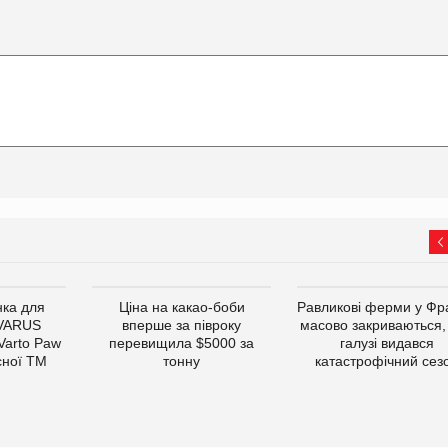
ка для
Ціна на какао-боби
Равликові ферми у Фра
 VARUS
вперше за півроку
масово закриваються,
 Varto Paw
перевищила $5000 за
галузі видався
сної ТМ
тонну
катастрофічний сез