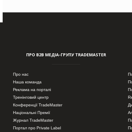
ПРО В2В МЕДІА-ГРУПУ TRADEMASTER
Про нас
П
Наша команда
П
Реклама на порталі
По
Тренінговий центр
Re
Конференції TradeMaster
Д
Національні Премії
А
Журнал TradeMaster
П
Портал про Private Label
П