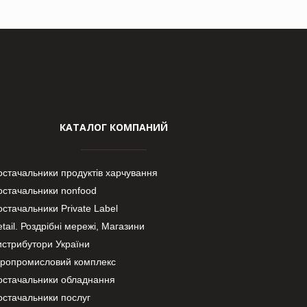
КАТАЛОГ КОМПАНИЙ
остачальники продуктів харчування
остачальники nonfood
стачальники Private Label
tail. Роздрібні мережі, Магазини
истрибутори України
гропромисловий комплекс
остачальники обладнання
остачальники послуг