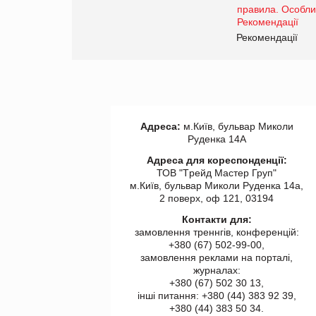
www.trademaster.ua.
правила. Особливості.
ії
Рекомендації
Адреса:
м.Київ, бульвар Миколи
Руденка 14А
Адреса для кореспонденції:
ТОВ "Tрейд Мастер Груп"
м.Київ, бульвар Миколи Руденка 14а,
2 поверх, оф 121, 03194
Контакти для:
замовлення треннгів, конференцій:
+380 (67) 502-99-00,
замовлення реклами на порталі,
журналах:
+380 (67) 502 30 13,
інші питання: +380 (44) 383 92 39,
+380 (44) 383 50 34.