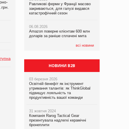
рно-
Равликові ферми у Франції масово
Amazon поверне клієнтам 600 млн
.грн.
закриваються, для галузі видався
доларів за раніше сплачені мита
катастрофічний сезон
05.08.2026
Смачне поповнення дитячого меню:
05.08.2026
у VARUS з’явилися новинки від ТМ
06.08.2026
У Євросоюзі набули чинності нові
ТОКЕРИ
Amazon поверне клієнтам 600 млн
правила щодо штучного інтелекту
доларів за раніше сплачені мита
05.08.2026
Сергій Лісунов про заморожені
всі новини
хлібобулочні вироби на
PrivateLabel&FMCG Master 2026
тупна
НОВИНИ B2B
03 березня 2026
Освітній бенефіт як інструмент
утримання талантів: як ThinkGlobal
підвищує лояльність та
продуктивність вашої команди
31 жовтня 2024
Компанія Rarog Tactical Gear
презентувала надлегкі керамічні
бронеплити