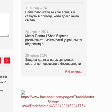
31 липня 2024
Напівфабрикати та консерви, які
стануть в пригоді, коли довго нема
світла
24 червня 2024
Meest Пошта і Shop-Express
розширюють можливості українських
підприємців
30 квітня 2024
Защита данных на смартфонах:
советы по повышению безопасности
Всі новини
нції
Amazon поверне клієнтам
У Євросоюзі набули
 для
600 млн доларів за раніше
чинності нові правила
сплачені мита
щодо штучного інтелекту
он