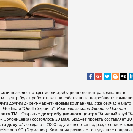
 сети позволяет открытие дистрибуционного центра компании в
 м. Центр будет работать как на собственные потребности компани
слуги другим директ-маркетинговым компаниям. Уже сейчас начато
, Goldina и "Quelle Украина".
Розничные сети Украины
Портал
авка ТМ:
Открытие
дистрибуционного центра
"Книжный клуб "К
ок Солоницевка) состоялось 20 мая. Бюджет проекта составляет 10
ого досуга":
создана в 2000 году и является подразделением ком
rtelsmann AG (Германия). Компания развивает следующие направл