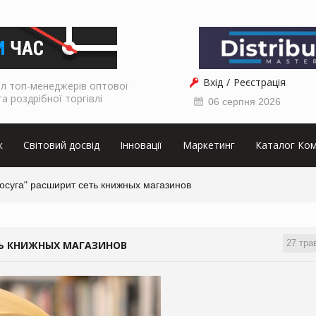
Вхід
Реєстрація
л топ-менеджерів оптової
та роздрібної торгівлі
06 серпня 2026
к
Світовий досвід
Інновації
Маркетинг
Каталог Ком
осуга" расширит сеть книжных магазинов
27 тра
ТЬ КНИЖНЫХ МАГАЗИНОВ