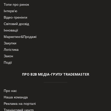
Топи про ринок
Інтерв’ю
Відео-тренінги
Світовий досвід
Інновації
Маркетинг&Продажі
Закупки
Логістика
Закон
Події
ПРО В2В МЕДІА-ГРУПУ TRADEMASTER
Про нас
Наша команда
Реклама на порталі
Тренінговий центр