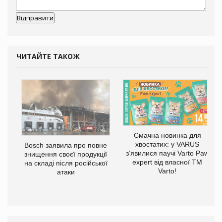
ЧИТАЙТЕ ТАКОЖ
Смачна новинка для
хвостатих: у VARUS
 $1
Bosch заявила про повне
з’явилися паучі Varto Paw
знищення своєї продукції
expert від власної ТМ
на складі після російської
Varto!
атаки