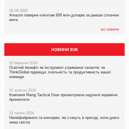
новинки від ТМ ТОКЕРИ
06.08.2026
05.08.2026
Amazon поверне клієнтам 600 млн доларів за раніше сплачені
05.08.2026
У Євросоюзі набули чинності нові правила щодо штучного
мита
Сергій Лісунов про заморожені хлібобулочні вироби на
інтелекту
PrivateLabel&FMCG Master 2026
всі новини
НОВИНИ B2B
03 березня 2026
Освітній бенефіт як інструмент утримання талантів: як
ThinkGlobal підвищує лояльність та продуктивність вашої
команди
31 жовтня 2024
Компанія Rarog Tactical Gear презентувала надлегкі керамічні
бронеплити
31 липня 2024
Напівфабрикати та консерви, які стануть в пригоді, коли довго
нема світла