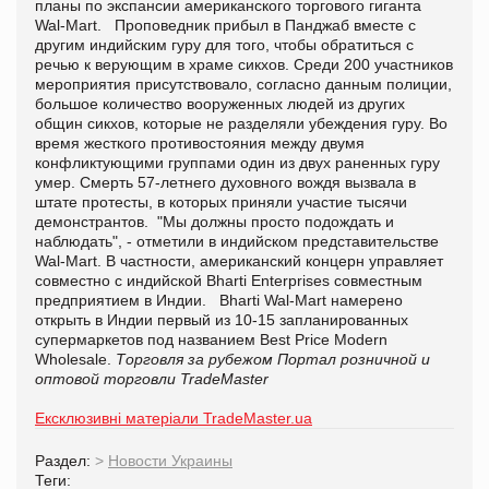
планы по экспансии американского торгового гиганта
Wal-Mart. Проповедник прибыл в Панджаб вместе с
другим индийским гуру для того, чтобы обратиться с
речью к верующим в храме сикхов. Среди 200 участников
мероприятия присутствовало, согласно данным полиции,
большое количество вооруженных людей из других
общин сикхов, которые не разделяли убеждения гуру. Во
время жесткого противостояния между двумя
конфликтующими группами один из двух раненных гуру
умер. Смерть 57-летнего духовного вождя вызвала в
штате протесты, в которых приняли участие тысячи
демонстрантов. "Мы должны просто подождать и
наблюдать", - отметили в индийском представительстве
Wal-Mart. В частности, американский концерн управляет
совместно с индийской Bharti Enterprises совместным
предприятием в Индии. Bharti Wal-Mart намерено
открыть в Индии первый из 10-15 запланированных
супермаркетов под названием Best Price Modern
Wholesale.
Торговля за рубежом
Портал розничной и
оптовой торговли TradeMaster
Ексклюзивні матеріали TradeMaster.ua
Раздел:
>
Новости Украины
Теги: