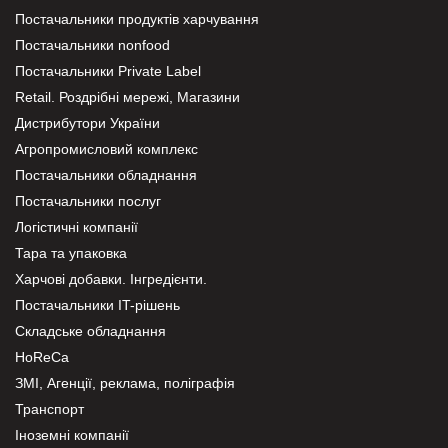
Постачальники продуктів харчування
Постачальники nonfood
Постачальники Private Label
Retail. Роздрібні мережі, Магазини
Дистрибутори України
Агропромисловий комплекс
Постачальники обладнання
Постачальники послуг
Логістичні компанії
Тара та упаковка
Харчові добавки. Інгредієнти.
Постачальники IT-рішень
Складське обладнання
HoReCa
ЗМІ, Агенції, реклама, поліграфія
Транспорт
Іноземні компанії