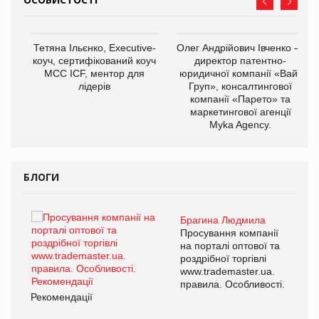
,
Тетяна Ільєнко, Executive-
Олег Андрійович Івченко —
ОВ
коуч, сертифікований коуч
директор патентно-
МСС ICF, ментор для
юридичної компанії «Вайз
лідерів
Груп», консалтингової
компанії «Парето» та
маркетингової агенції
Myka Agency.
БЛОГИ
Брагина Людмила
ї
Просування компанії
а
на порталі оптової та
роздрібної торгівлі
www.trademaster.ua.
і.
правила. Особливості.
Рекомендації
Ре