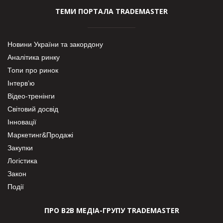
ТЕМИ ПОРТАЛА TRADEMASTER
Новини України та закордону
Аналітика ринку
Топи про ринок
Інтерв’ю
Відео-тренінги
Світовий досвід
Інновації
Маркетинг&Продажі
Закупки
Логістика
Закон
Події
ПРО В2В МЕДІА-ГРУПУ TRADEMASTER