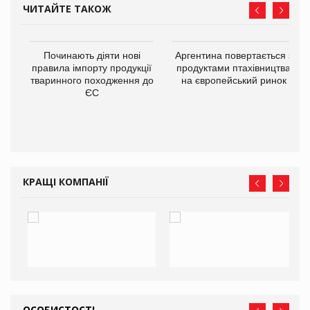
ЧИТАЙТЕ ТАКОЖ
в
Починають діяти нові
Аргентина повертається з
правила імпорту продукції
продуктами птахівництва
тваринного походження до
на європейський ринок
О:
ЄС
КРАЩІ КОМПАНІЇ
ОСОБИСТОСТІ