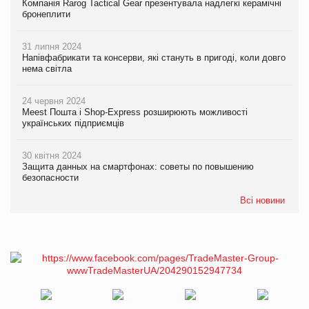
Компанія Rarog Tactical Gear презентувала надлегкі керамічні
бронеплити
31 липня 2024
Напівфабрикати та консерви, які стануть в пригоді, коли довго
нема світла
24 червня 2024
Meest Пошта і Shop-Express розширюють можливості
українських підприємців
30 квітня 2024
Защита данных на смартфонах: советы по повышению
безопасности
Всі новини