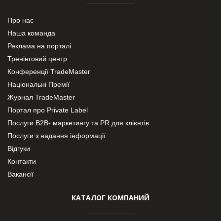
Про нас
Наша команда
Реклама на порталі
Тренінговий центр
Конференції TradeMaster
Національні Премії
Журнал TradeMaster
Портал про Private Label
Послуги В2В- маркетингу та PR для клієнтів
Послуги з надання інформації
Відгуки
Контакти
Вакансії
КАТАЛОГ КОМПАНИЙ