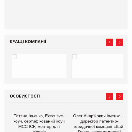
КРАЩІ КОМПАНІЇ
ОСОБИСТОСТІ
,
Тетяна Ільєнко, Executive-
Олег Андрійович Івченко —
ОВ
коуч, сертифікований коуч
директор патентно-
МСС ICF, ментор для
юридичної компанії «Вайз
лідерів
Груп», консалтингової