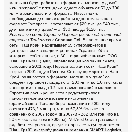
магазины будут работать в форматах "магазин у дома"
или "экспресс" с площадью одного объекта от 50 до 700
кв. м в зависимости от формата. Инвестиции,
необходимые для начала работы одного магазина в
формате "экспресс", составляют от $20 тыс. до $40 тыс.,
для "магазина у дома" – от $90 тыс. до $120 тыс.
Розничные сети Украины
Портал розничной и оптовой
торговли TradeMaster
Справка ТМ:
В настоящее время
сеть "Наш Край" насчитывает 59 супермаркетов в
центральном и западном регионах Украины, 29 из
которых – собственные, а 30 – франчайзинговые. ООО
"Наш Край-ЛЦ" (Луцк), управляющая компания смети,
основано в 2001 году. Первый магазин сети "Наш Край"
открыт в 2001 году в Ривном. Сеть супермаркетов "Наш
Край" развивается в формате "магазина у дома" со
средней торговой площадью от 200 кв. м до 1,6 тыс. кв. м
и ассортиментом до 12 тыс. наименований в магазине.
Стратегия расширения сети предусматривает
приоритетное использование инструмента
франчайзинга. Товарооборот компании в 2008 году
составил 473,2 млн грн, что на 67,8% больше по
сравнению с 2007 годом (в 2007-м - 282 млн грн, что на
80,6% больше, чем в 2006-м). VolWest Group развивает
ряд бизнес-проектов, среди которых сеть супермаркетов
"Наш Край", дистрибуционная компания SMART Logistics,