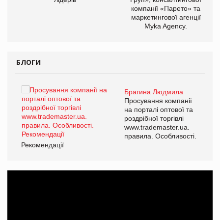
компанії «Парето» та
маркетингової агенції
Myka Agency.
БЛОГИ
Брагина Людмила
ї
Просування компанії
а
на порталі оптової та
роздрібної торгівлі
www.trademaster.ua.
і.
правила. Особливості.
Рекомендації
Ре