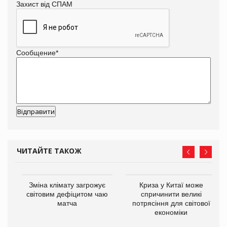
Захист від СПАМ
Сообщение
*
ЧИТАЙТЕ ТАКОЖ
Зміна клімату загрожує
Криза у Китаї може
ne
світовим дефіцитом чаю
спричинити великі
матча
потрясіння для світової
економіки