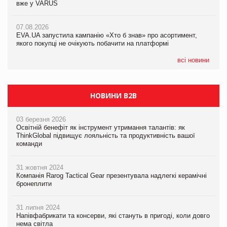
вже у VARUS
Смачна новинка для хвостатих: у VARUS з’явилися паучі
07.08.2026
Varto Paw expert від власної ТМ Varto!
Франція заборонила рекламні дзвінки без згоди клієнтів
07.08.2026
EVA.UA запустила кампанію «Хто б знав» про асортимент,
05.08.2026
якого покупці не очікують побачити на платформі
Мережа супермаркетів VARUS купує мережу магазинів
формату convenience store КОЛО: об’єднана компанія
налічуватиме 374 магазини
всі новини
НОВИНИ B2B
03 березня 2026
Освітній бенефіт як інструмент утримання талантів: як
ThinkGlobal підвищує лояльність та продуктивність вашої
команди
31 жовтня 2024
Компанія Rarog Tactical Gear презентувала надлегкі керамічні
бронеплити
31 липня 2024
Напівфабрикати та консерви, які стануть в пригоді, коли довго
нема світла