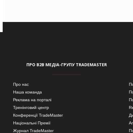
ПРО В2В МЕДІА-ГРУПУ TRADEMASTER
Про нас
П
Наша команда
П
Реклама на порталі
По
Тренінговий центр
Re
Конференції TradeMaster
Д
Національні Премії
А
Журнал TradeMaster
П