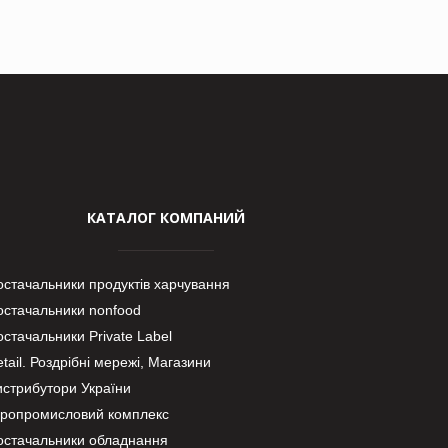
КАТАЛОГ КОМПАНИЙ
остачальники продуктів харчування
остачальники nonfood
стачальники Private Label
tail. Роздрібні мережі, Магазини
истрибутори України
гропромисловий комплекс
остачальники обладнання