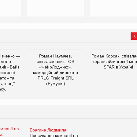
 Івченко —
Роман Наумчев,
Роман Корсак, співвла
ентно-
співзасновник ТОВ
франчайзингової мер
нії «Вайз
«ФейрЛоджикс»,
SPAR в Україні
тингової
комерційний директор
ето» та
FRLG Freight SRL
 агенції
(Румунія)
cy.
Брагина Людмила
Просування компанії на