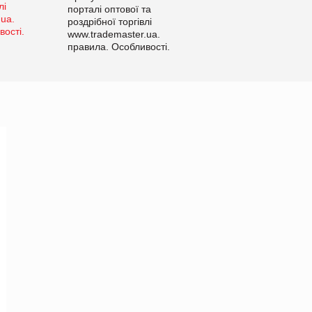
порталі оптової та
роздрібної торгівлі
www.trademaster.ua.
правила. Особливості.
Рекомендації