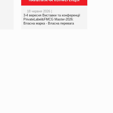
порталі оптової та
роздрібної торгівлі
18 червня 2026 |
www.trademaster.ua.
3-4 вересня Виставки та конференції
правила. Особливості.
PrivateLabel&FMCG Master-2026:
Власна марка - Власна перевага