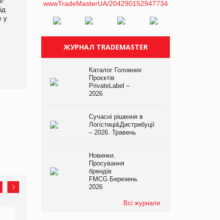
а!
EVA.UA запустила
Kraft Heinz скоротила
ід
кампанію «Хто б знав» про
збиток у першому півріччі
е у
асортимент, якого покупці
не очікують побачити на
платформі
ЖУРНАЛ TRADEMASTER
Каталог Головних
Проєктів
PrivateLabel –
2026
Сучасні рішення в
Логістиці&Дистрибуції
– 2026. Травень
Новинки.
Просування
брендів
FMCG.Березень
2026
Всі журнали