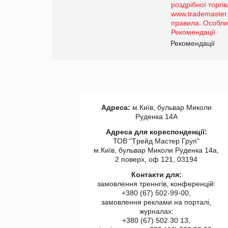
порталі оптової та
роздрібної торгівлі
www.trademaster.ua.
правила. Особливості.
ії
Рекомендації
Адреса:
м.Київ, бульвар Миколи
Руденка 14А
Адреса для кореспонденції:
ТОВ "Tрейд Мастер Груп"
м.Київ, бульвар Миколи Руденка 14а,
2 поверх, оф 121, 03194
Контакти для:
замовлення треннгів, конференцій:
+380 (67) 502-99-00,
замовлення реклами на порталі,
журналах:
+380 (67) 502 30 13,