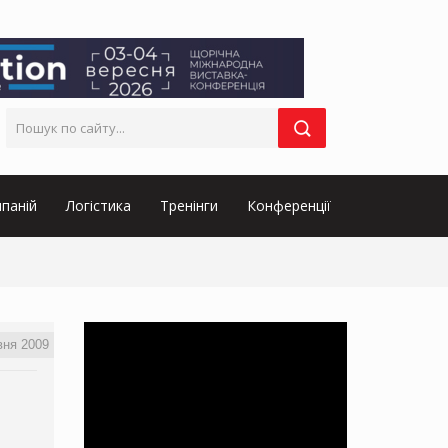
паній
Логістика
Тренінги
Конференції
вня 2009