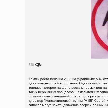
538
Темпы роста бензина А-95 на украинских АЗС отс
динамики европейского рынка. Однако наиболее
топливо, которое на фоне роста мировых цен на
таких необычных процессов – в избыточных запа
оптимистичных ожиданий операторов рынка по по
директор "Консалтинговой группы "А-95" Сергей 
запасов могут начать движение вверх и розничн