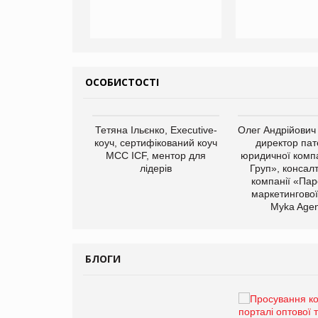
ОСОБИСТОСТІ
арас Ігорович,
Тетяна Ільєнко, Executive-
Олег Андрійович
иробництва ТОВ
коуч, сертифікований коуч
директор пат
Герчак"
МСС ICF, ментор для
юридичної компа
лідерів
Груп», консал
компанії «Пар
маркетингової
Myka Agen
БЛОГИ
Брагина Людмила
Просування компанії на