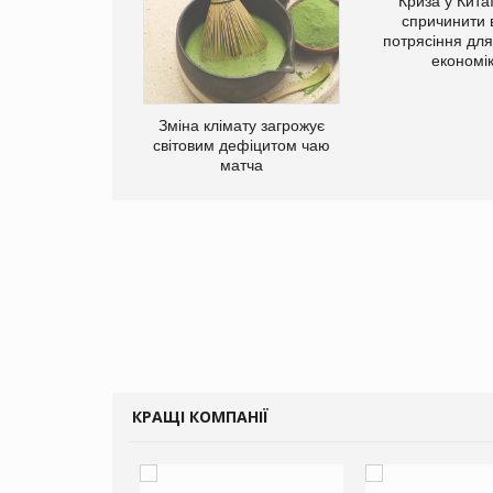
Криза у Кита
спричинити 
потрясіння для 
економі
ує виробника
Зміна клімату загрожує
добавок Thorne
світовим дефіцитом чаю
матча
КРАЩІ КОМПАНІЇ