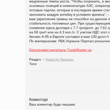
медленные темпы роста. "Чтобы сохранить, а жел
основных позиций в номенклатуре АЗС, оператор
оптовые партии, которые в последнее время ст
экономить каждую копейку в условиях кризиса", 
мае укрепление гривны не способно на данном э
стабильность топливных цен. При существующем 
снижение курса доллара с 7,7 грн/долл. до 7,61
на 58 грн/т или на 4,3 коп./л. С учетом НДС этот 
бензин А-95 в Европе составил в мае 130 долл./т и
По материалам: РБК-Украина
Портал рознично
Ексклюзивні матеріали TradeMaster.ua
Раздел:
>
Новости Украины
Теги:
Коментарі
Ваш коментар буде першим.