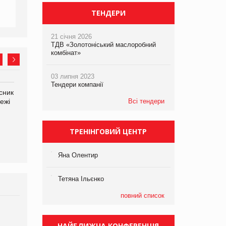
ТЕНДЕРИ
21 січня 2026
ТДВ «Золотоніський маслоробний
комбінат»
03 липня 2023
Тендери компанії
сник
Олексій Логачов-Михайлов
Яна Сараніна, директор
ежі
Файно маркет Директор
Всі тендери
компанії «УкраМарин»
департаменту з
виробництва
ТРЕНІНГОВИЙ ЦЕНТР
Яна Олентир
Тетяна Ільєнко
повний список
Брагина Людмила
Просування компанії на
НАЙБЛИЖЧА КОНФЕРЕНЦІЯ