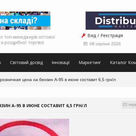
Вхід
Реєстрація
л топ-менеджерів оптової
та роздрібної торгівлі
08 серпня 2026
к
Світовий досвід
Інновації
Маркетинг
Каталог Ком
розничная цена на бензин А-95 в июне составит 6,5 грн/л
03 чер
ЗИН А-95 В ИЮНЕ СОСТАВИТ 6,5 ГРН/Л