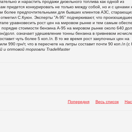
ательно и нарастить продажи дизельного топлива как одной из
ам придется конкурировать не только между собой, но и с ценами 
али более предпочтительными для бывших клиентов АЗС, старающи
– отметил С.Куюн. Эксперты "А-95" подчеркивают, что произошедшее
тапе уравновесить рост цен на мировом рынке и тем самым обесп
порядке стоимости бензина А-95 на мировом рынке около 640 дол
 грн/долл. означает удешевление тонны бензина в гривневом исчисл
составит чуть более 5 коп./л. В то же время рост закупочных цен на
ли 990 грн/т, что в пересчете на литры составит почти 90 коп./л (с
й и оптовой торговли TradeMaster
Попередня
Весь список
Нас