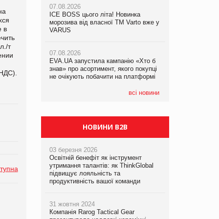
07.08.2026
на
ICE BOSS цього літа! Новинка
06.08.2026
хся
07.08.2026
морозива від власної ТМ Varto вже у
Смачна новинка для хвостатих: у
 в
Франція заборонила рекламні дзвінки
VARUS
VARUS з’явилися паучі Varto Paw
ечить
без згоди клієнтів
expert від власної ТМ Varto!
л./т
07.08.2026
ении
EVA.UA запустила кампанію «Хто б
05.08.2026
знав» про асортимент, якого покупці
Мережа супермаркетів VARUS купує
 НДС).
не очікують побачити на платформі
мережу магазинів формату
convenience store КОЛО: об’єднана
компанія налічуватиме 374 магазини
всі новини
НОВИНИ B2B
03 березня 2026
Освітній бенефіт як інструмент
утримання талантів: як ThinkGlobal
тупна
підвищує лояльність та
продуктивність вашої команди
31 жовтня 2024
Компанія Rarog Tactical Gear