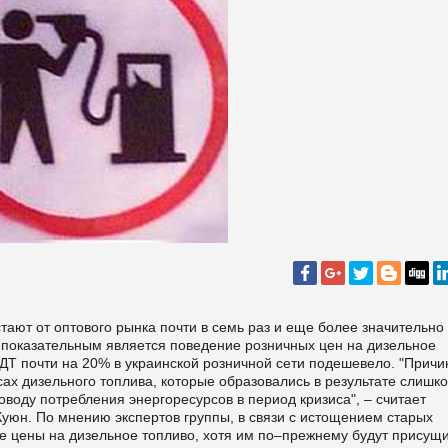
тают от оптового рынка почти в семь раз и еще более значительно 
 показательным является поведение розничных цен на дизельное
 ДТ почти на 20% в украинской розничной сети подешевело. "Причи
сах дизельного топлива, которые образовались в результате слишк
воду потребления энергоресурсов в период кризиса", – считает
Куюн. По мнению экспертов группы, в связи с истощением старых
ые цены на дизельное топливо, хотя им по–прежнему будут присущ