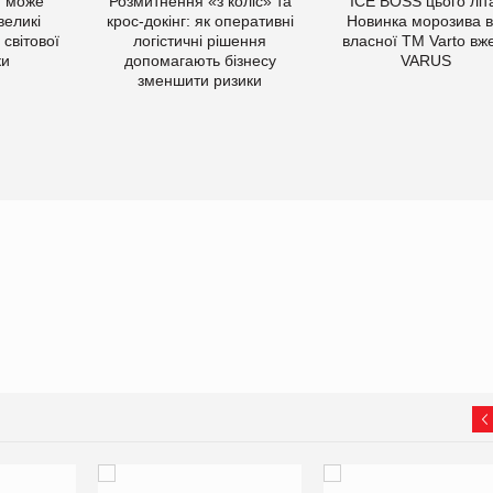
ї може
Розмитнення «з коліс» та
ICE BOSS цього літ
великі
крос-докінг: як оперативні
Новинка морозива в
світової
логістичні рішення
власної ТМ Varto вж
ки
допомагають бізнесу
VARUS
зменшити ризики